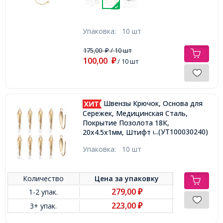
Упаковка:
10 шт
175,00
/ 10 шт
₽
100,00
₽
/ 10 шт
Швензы Крючок, Основа для
Сережек, Медицинская Сталь,
Покрытие Позолота 18К,
...(УТ100030240)
20x4.5х1мм, Штифт 0.8мм,
Отверстие 1.2мм,
Упаковка:
10 шт
Количество
Цена за
упаковку
279,00
1-2 упак.
₽
223,00
3+ упак.
₽