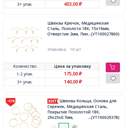
403,00
3+ упак.
₽
Швензы Крючок, Медицинская
Сталь, Позолота 18К, 15х16мм,
Отверстие 2мм, Пин: 0.8мм,
...(УТ100027860)
Упаковка:
10 шт
Количество
Цена за
упаковку
175,00
1-2 упак.
₽
140,00
3+ упак.
₽
Швензы-Кольца, Основа для
-43%
Сережек, Медицинская Сталь,
Покрытие Позолотой 18К,
29х25х0.7мм,
...(УТ100029378)