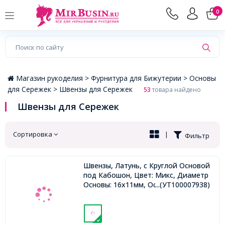
×
0
Магазин рукоделия >
Фурнитура для Бижутерии >
Основы
для Сережек >
Швензы для Сережек
53
товара найдено
Швензы для Сережек
Сортировка
|
Фильтр
Швензы, Латунь, c Круглой Основой
под Кабошон, Цвет: Микс, Диаметр
Основы: 16х11мм, Основа: 6мм,
...(УТ100007938)