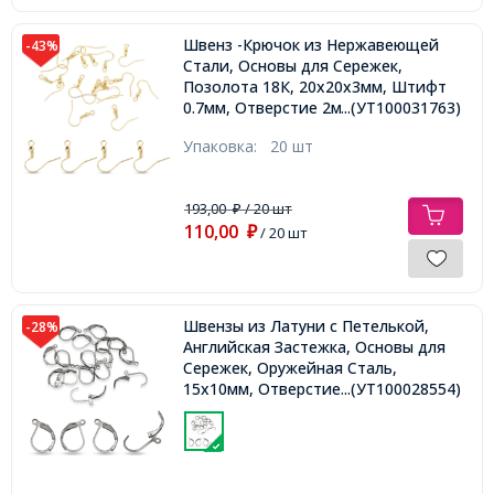
Швенз -Крючок из Нержавеющей
-43%
Стали, Основы для Сережек,
Позолота 18К, 20x20х3мм, Штифт
0.7мм, Отверстие 2мм,
...(УТ100031763)
Упаковка:
20 шт
193,00
/ 20 шт
₽
110,00
₽
/ 20 шт
Швензы из Латуни c Петелькой,
-28%
Английская Застежка, Основы для
Сережек, Оружейная Сталь,
15х10мм, Отверстие 1мм,
...(УТ100028554)