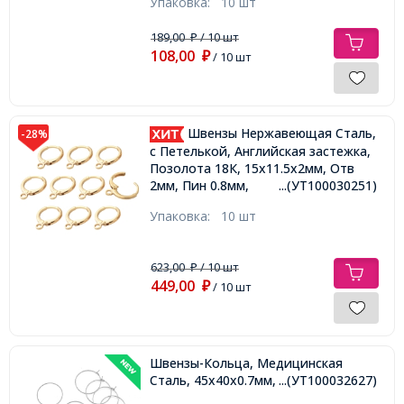
Упаковка:
10 шт
189,00
/ 10 шт
₽
108,00
₽
/ 10 шт
Швензы Нержавеющая Сталь,
-28%
c Петелькой, Английская застежка,
Позолота 18К, 15x11.5x2мм, Отв
2мм, Пин 0.8мм,
...(УТ100030251)
Упаковка:
10 шт
623,00
/ 10 шт
₽
449,00
₽
/ 10 шт
Швензы-Кольца, Медицинская
Сталь, 45х40х0.7мм,
...(УТ100032627)