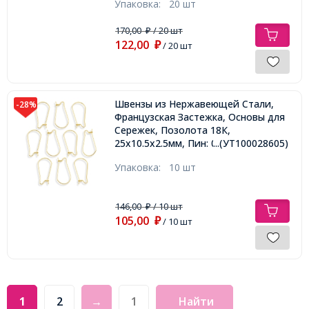
Упаковка:
20 шт
170,00
/ 20 шт
₽
122,00
₽
/ 20 шт
Швензы из Нержавеющей Стали,
-28%
Французская Застежка, Основы для
Сережек, Позолота 18К,
25х10.5х2.5мм, Пин: 0.7мм,
...(УТ100028605)
Упаковка:
10 шт
146,00
/ 10 шт
₽
105,00
₽
/ 10 шт
1
2
→
Найти