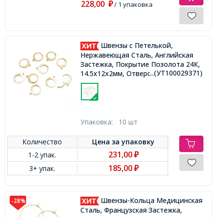
228,00
₽
/ 1 упаковка
Швензы c Петелькой,
Нержавеющая Сталь, Английская
Застежка, Покрытие Позолота 24К,
...(УТ100029371)
14.5х12х2мм, Отверстие 1.2мм, Пин
1х0.8мм,
Упаковка:
10 шт
Количество
Цена за
упаковку
231,00
1-2 упак.
₽
185,00
3+ упак.
₽
Швензы-Кольца Медицинская
-28%
Сталь, Французская Застежка,