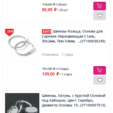
116,00
/ 20 шт
₽
83,00
₽
/ 20 шт
Швензы-Кольца, Основа для
-28%
Сережек Нержавеющая Сталь,
30х2мм, Пин 0.8мм,
...(УТ100030245)
Упаковка:
1 пара
151,00
/ 1 пара
₽
109,00
₽
/ 1 пара
Швензы, Латунь, c Круглой Основой
под Кабошон, Цвет: Серебро,
Диаметр Основы: 15мм,
...(УТ100007513)