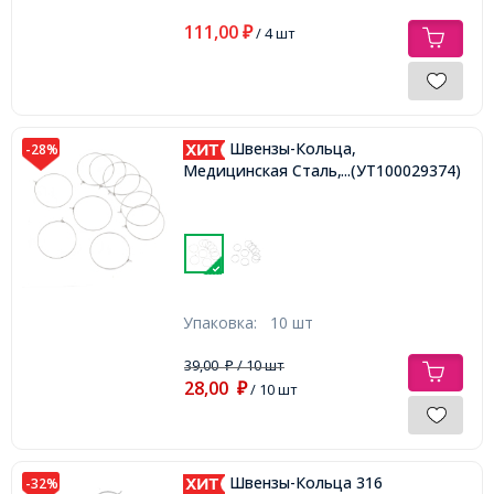
111,00
₽
/ 4 шт
Швензы-Кольца,
-28%
Медицинская Сталь, 45х40х0.7мм,
...(УТ100029374)
Упаковка:
10 шт
39,00
/ 10 шт
₽
28,00
₽
/ 10 шт
Швензы-Кольца 316
-32%