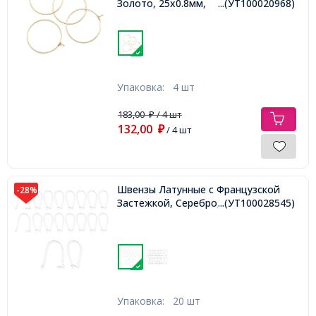
Золото, 25х0.8мм,
...(УТ100020968)
Упаковка:
4 шт
183,00
/ 4 шт
₽
132,00
₽
/ 4 шт
Швензы Латунные с Французской
-28%
Застежкой, Серебро, 33х14х0.7,
...(УТ100028545)
Упаковка:
20 шт