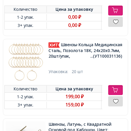
Количество
Цена за
упаковку
0,00
1-2 упак.
₽
0,00
3+ упак.
₽
Швензы-Кольца Медицинская
Сталь, Позолота 18К, 24х20х0.7мм,
20шт/упак,
...(УТ100031136)
Упаковка:
20 шт
Количество
Цена за
упаковку
199,00
1-2 упак.
₽
159,00
3+ упак.
₽
Швензы, Латунь, c Квадратной
Основой под Кабошон, Цвет: