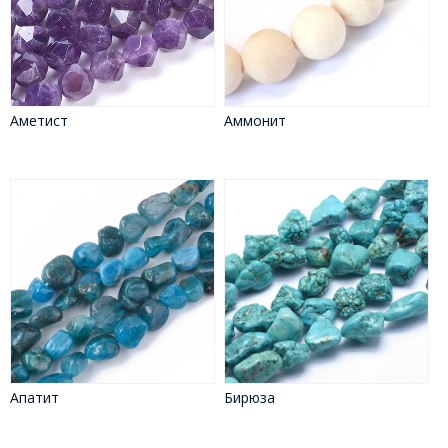
Аметист
Аммонит
Апатит
Бирюза