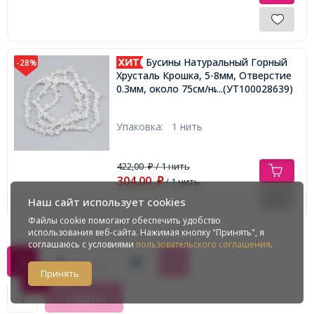
Бусины Натуральный Горный
-28%
Хрусталь Крошка, 5-8мм, Отверстие
0.3мм, около 75см/нить,
...(УТ100028639)
Упаковка:
1 нить
422,00
/ 1 нить
₽
304,00
₽
/ 1 нить
Наш сайт использует cookies
Файлы cookie помогают обеспечить удобство
использования веб-сайта. Нажимая кнопку "Принять", я
соглашаюсь с условиями
пользовательского соглашения
.
1
2
...
37
→
Принять
Найти