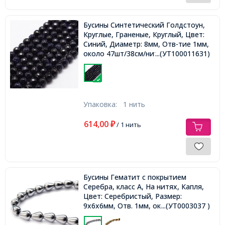
Бусины Синтетический Голдстоун,
Круглые, Граненые, Круглый, Цвет:
Синий, Диаметр: 8мм, Отв-тие 1мм,
около 47шт/38см/нить,
...(УТ100011631)
Упаковка:
1 нить
614,00
₽
/ 1 нить
Бусины Гематит с покрытием
Серебра, класс А, На нитях, Капля,
Цвет: Серебристый, Размер:
9х6х6мм, Отв. 1мм, около
...(УТ0003037 )
44шт/40см/нить,