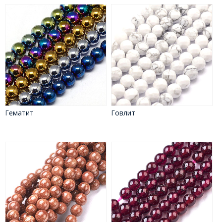
Гематит
Говлит