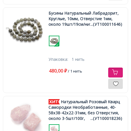
Бусины Натуральный Лабрадорит,
Круглые, 10мм, Отверстие 1мм,
около 19шт/19см/нить,
...(УТ100011646)
Упаковка:
1 нить
480,00
₽
/ 1 нить
Натуральный Розовый Кварц
Самородки Необработанные, 40-
58x38-42x22-31мм, без Отверстия,
около 3-5шт/100г,
...(УТ100018236)