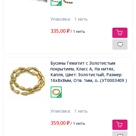
Упаковка:
1 нить
335,00
₽
/ 1 нить
Бусины Гематит с Золотистым
покрытием, Класс А, На нитях,
Капля, Цвет: Золотистый, Размер:
16х8х8мм, Отв. 1мм, около
...(УТ0003409 )
25шт/40см/нить,
Упаковка:
1 нить
359,00
₽
/ 1 нить