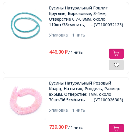
Бусины Натуральный Говлит
Круглые, Бирюзовые, 3-4мм,
Отверстие 0.7-0.8мм, около
110шт/38см/нить,
...(УТ100032123)
Упаковка:
1 нить
446,00
₽
/ 1 нить
Бусины Натуральный Розовый
Кварц, На нитях, Рондель, Размер:
8х5мм, Отверстие: 1мм, около
70шт/36.5см/нить
...(УТ100026303)
Упаковка:
1 нить
739,00
₽
/ 1 нить