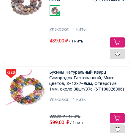
Упаковка:
1 нить
439,00
₽
/ 1 нить
Бусины Натуральный Кварц
-32%
Самородок Галтованный, Микс
цветов, 8~12х7~9мм, Отверстие
1мм, около 38шт/37см/нить,
...(УТ100026306)
Упаковка:
1 нить
880,00
/ 1 нить
₽
599,00
₽
/ 1 нить