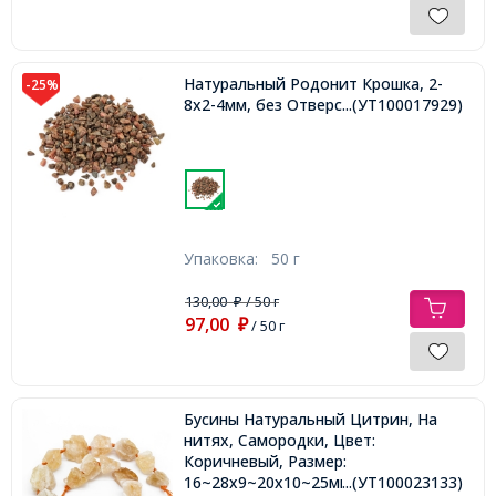
Натуральный Родонит Крошка, 2-
-25%
8x2-4мм, без Отверстия, 6-8 шт/50г
...(УТ100017929)
Упаковка:
50 г
130,00
/ 50 г
₽
97,00
₽
/ 50 г
Бусины Натуральный Цитрин, На
нитях, Самородки, Цвет:
Коричневый, Размер:
16~28x9~20x10~25мм, Отверстие
...(УТ100023133)