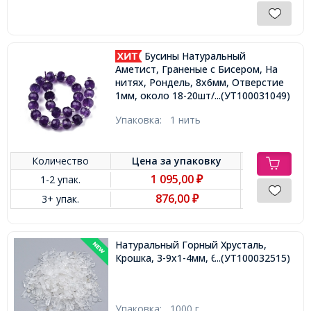
Бусины Натуральный
Аметист, Граненые с Бисером, На
нитях, Рондель, 8х6мм, Отверстие
1мм, около 18-20шт/17см/нить,
...(УТ100031049)
Упаковка:
1 нить
Количество
Цена за
упаковку
1 095,00
1-2 упак.
₽
876,00
3+ упак.
₽
Натуральный Горный Хрусталь,
Крошка, 3-9x1-4мм, без Отверстия,
...(УТ100032515)
Упаковка:
1000 г