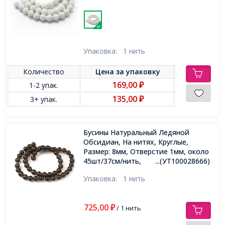
Упаковка:
1 нить
Количество
Цена за
упаковку
169,00
1-2 упак.
₽
135,00
3+ упак.
₽
Бусины Натуральный Ледяной
Обсидиан, На нитях, Круглые,
Размер: 8мм, Отверстие 1мм, около
45шт/37см/нить,
...(УТ100028666)
Упаковка:
1 нить
725,00
₽
/ 1 нить