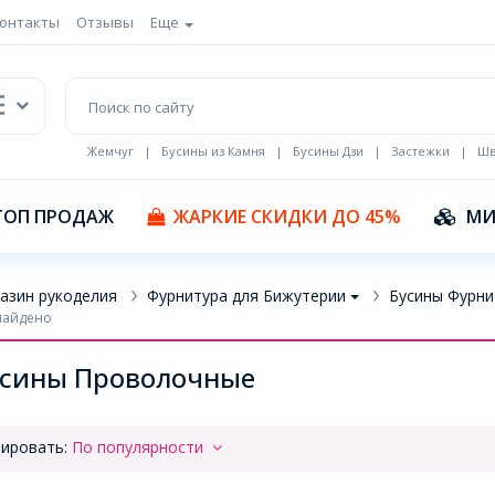
онтакты
Отзывы
Еще
Жемчуг
|
Бусины из Камня
|
Бусины Дзи
|
Застежки
|
Шв
Кулоны Эмаль
ТОП ПРОДАЖ
ЖАРКИЕ СКИДКИ ДО 45%
МИ
азин рукоделия
Фурнитура для Бижутерии
Бусины Фурни
найдено
усины Проволочные
ировать:
По популярности