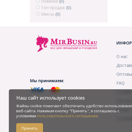
Новинки
(0)
Топ продаж
(0)
Миксы
(0)
ИНФОР
О нас
Достав
Оптовы
Мы принимаем:
FAQ
Отзыв
Наш сайт использует cookies
Контак
Файлы cookie помогают обеспечить удобство использовани
Скидки
веб-сайта. Нажимая кнопку "Принять", я соглашаюсь с
условиями
пользовательского соглашения
.
Услови
Принять