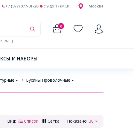
+7 (977) 977-01-20
c 9 до 17 (МСК)
Москва
0
ензы
|
КСЫ И НАБОРЫ
турные
Бусины Проволочные
Вид:
Список
Сетка
Показано:
30