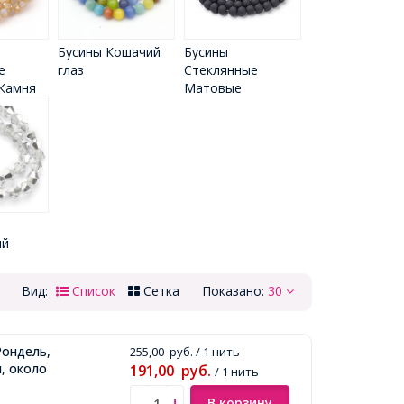
Бусины Кошачий
Бусины
е
глаз
Стеклянные
Камня
Матовые
ий
Вид:
Список
Сетка
Показано:
30
Рондель,
255,00
руб.
/ 1 нить
, около
191,00
руб.
/ 1 нить
В корзину