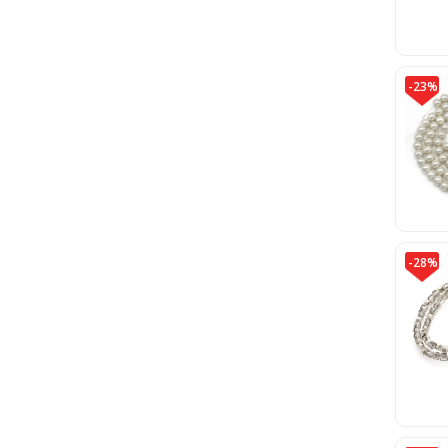
-23%
-28%