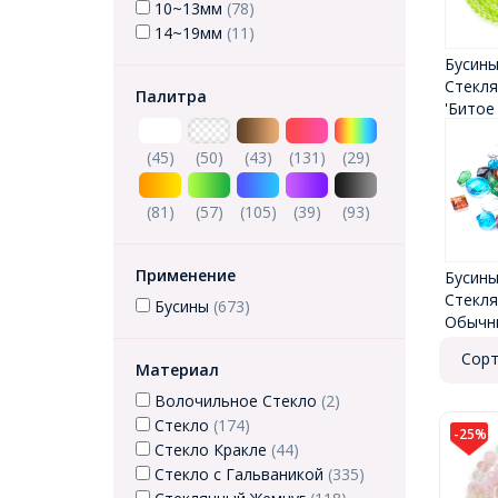
10~13мм
(78)
14~19мм
(11)
Бусин
Стекл
Палитра
'Битое
(45)
(50)
(43)
(131)
(29)
(81)
(57)
(105)
(39)
(93)
Применение
Бусин
Стекл
Бусины
(673)
Обычн
Сорт
Материал
Волочильное Стекло
(2)
Стекло
(174)
-25%
Стекло Кракле
(44)
Стекло с Гальваникой
(335)