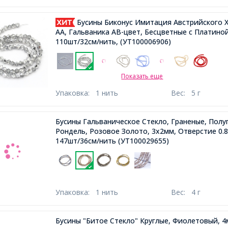
Бусины Биконус Имитация Австрийского Х
АА, Гальваника АВ-цвет, Бесцветные с Платино
110шт/32см/нить,
(УТ100006906)
Показать еще
Упаковка:
1 нить
Вес:
5 г
Бусины Гальваническое Стекло, Граненые, Полу
Рондель, Розовое Золото, 3х2мм, Отверстие 0.
147шт/36см/нить
(УТ100029655)
Упаковка:
1 нить
Вес:
4 г
Бусины "Битое Стекло" Круглые, Фиолетовый, 4