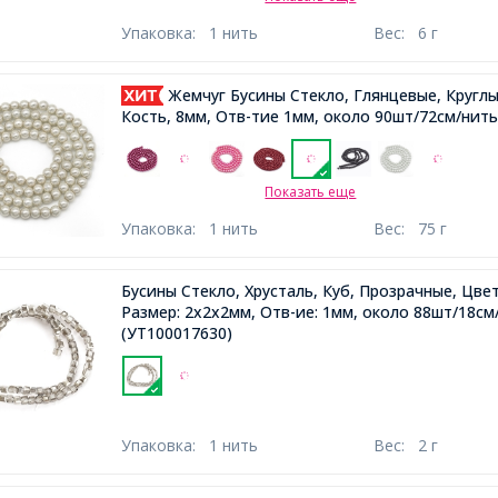
Упаковка:
1 нить
Вес:
6 г
Жемчуг Бусины Стекло, Глянцевые, Круглы
Кость, 8мм, Отв-тие 1мм, около 90шт/72см/нить
Показать еще
Упаковка:
1 нить
Вес:
75 г
Бусины Стекло, Хрусталь, Куб, Прозрачные, Цве
Размер: 2х2х2мм, Отв-ие: 1мм, около 88шт/18см
(УТ100017630)
Упаковка:
1 нить
Вес:
2 г