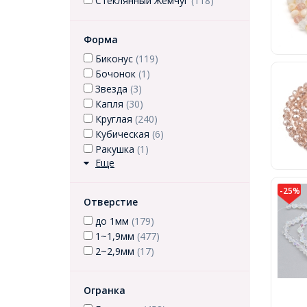
Стеклянный Жемчуг
(118)
Форма
Биконус
(119)
Бочонок
(1)
Звезда
(3)
Капля
(30)
Круглая
(240)
Кубическая
(6)
Ракушка
(1)
Еще
-25%
Отверстие
до 1мм
(179)
1~1,9мм
(477)
2~2,9мм
(17)
Огранка