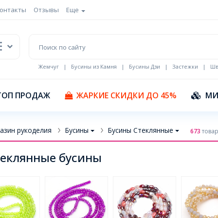
онтакты
Отзывы
Еще
Жемчуг
|
Бусины из Камня
|
Бусины Дзи
|
Застежки
|
Шв
Кулоны Эмаль
ТОП ПРОДАЖ
ЖАРКИЕ СКИДКИ ДО 45%
МИ
азин рукоделия
Бусины
Бусины Стеклянные
673
товар
еклянные бусины