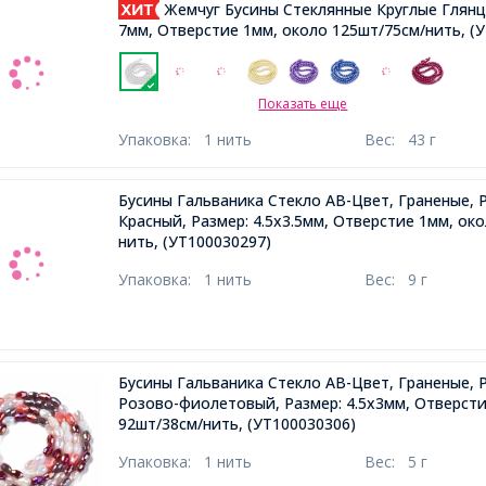
Жемчуг Бусины Стеклянные Круглые Глянце
7мм, Отверстие 1мм, около 125шт/75см/нить,
(У
Показать еще
Упаковка:
1 нить
Вес:
43 г
Бусины Гальваника Стекло АВ-Цвет, Граненые, 
Красный, Размер: 4.5х3.5мм, Отверстие 1мм, ок
нить,
(УТ100030297)
Упаковка:
1 нить
Вес:
9 г
Бусины Гальваника Стекло АВ-Цвет, Граненые, Р
Розово-фиолетовый, Размер: 4.5х3мм, Отверсти
92шт/38см/нить,
(УТ100030306)
Упаковка:
1 нить
Вес:
5 г