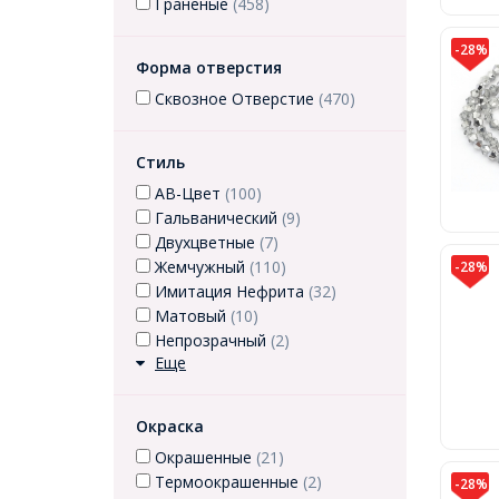
Граненые
(458)
-28%
Форма отверстия
Сквозное Отверстие
(470)
Стиль
АВ-Цвет
(100)
Гальванический
(9)
Двухцветные
(7)
Жемчужный
(110)
-28%
Имитация Нефрита
(32)
Матовый
(10)
Непрозрачный
(2)
Еще
Окраска
Окрашенные
(21)
Термоокрашенные
(2)
-28%