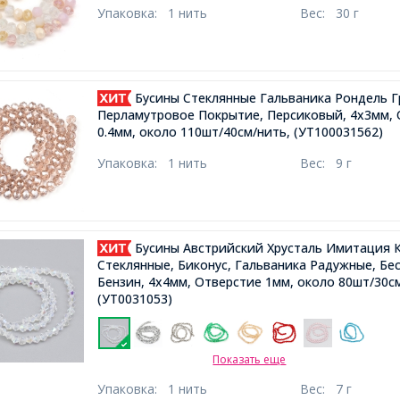
Упаковка:
1 нить
Вес:
30 г
Бусины Стеклянные Гальваника Рондель Г
Перламутровое Покрытие, Персиковый, 4х3мм,
0.4мм, около 110шт/40см/нить,
(УТ100031562)
Упаковка:
1 нить
Вес:
9 г
Бусины Австрийский Хрусталь Имитация К
Стеклянные, Биконус, Гальваника Радужные, Бе
Бензин, 4х4мм, Отверстие 1мм, около 80шт/30с
(УТ0031053)
Показать еще
Упаковка:
1 нить
Вес:
7 г