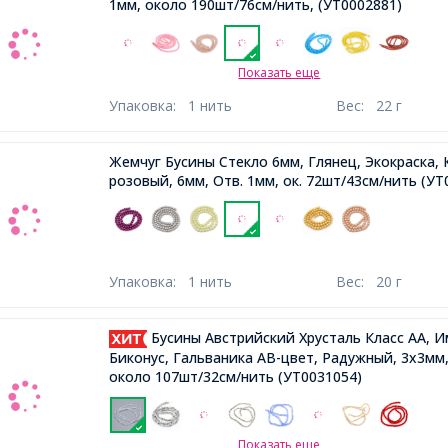
1мм, около 190шт/76см/нить,
(УТ0002881)
Показать еще
Упаковка:
1 нить
Вес:
22 г
Жемчуг Бусины Стекло 6мм, Глянец, Экокраска, 
розовый, 6мм, Отв. 1мм, ок. 72шт/43см/нить
(УТ
Упаковка:
1 нить
Вес:
20 г
Бусины Австрийский Хрусталь Класс АА, 
Биконус, Гальваника АВ-цвет, Радужный, 3х3мм,
около 107шт/32см/нить
(УТ0031054)
Показать еще