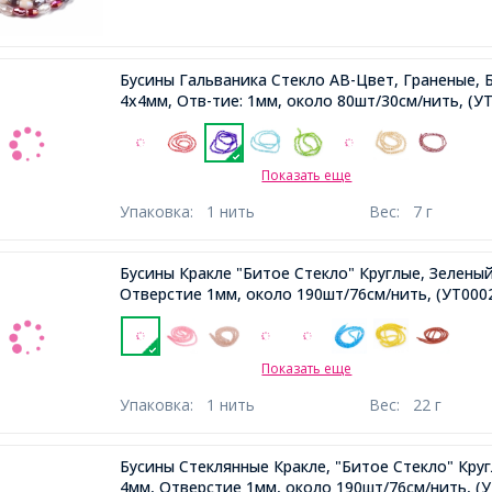
Бусины Гальваника Стекло АВ-Цвет, Граненые, 
4х4мм, Отв-тие: 1мм, около 80шт/30см/нить,
(УТ
Показать еще
Упаковка:
1 нить
Вес:
7 г
Бусины Кракле "Битое Стекло" Круглые, Зелены
Отверстие 1мм, около 190шт/76см/нить,
(УТ000
Показать еще
Упаковка:
1 нить
Вес:
22 г
Бусины Стеклянные Кракле, "Битое Стекло" Круг
4мм, Отверстие 1мм, около 190шт/76см/нить,
(У