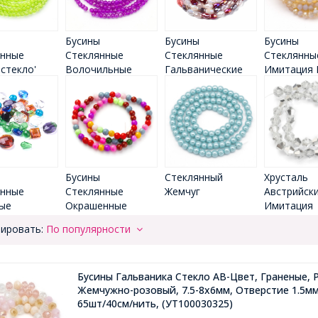
ы
Бусины
Бусины
Бусины
янные
Стеклянные
Стеклянные
Стеклянны
 стекло'
Волочильные
Гальванические
Имитация 
ы
Бусины
Стеклянный
Хрусталь
янные
Стеклянные
Жемчуг
Австрийск
ые
Окрашенные
Имитация
ировать:
По популярности
Бусины Гальваника Стекло АВ-Цвет, Граненые, 
Жемчужно-розовый, 7.5-8х6мм, Отверстие 1.5мм
65шт/40см/нить,
(УТ100030325)