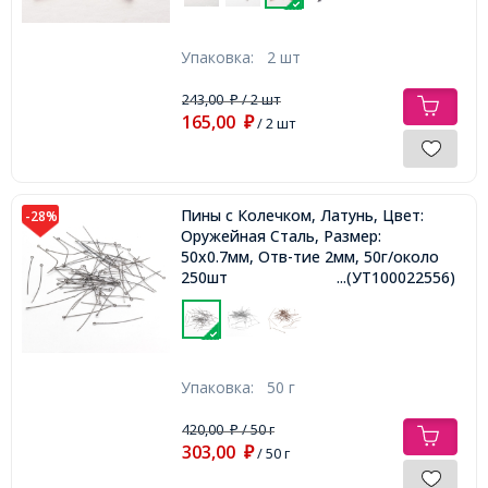
Упаковка:
2 шт
243,00
/ 2 шт
₽
165,00
₽
/ 2 шт
Пины с Колечком, Латунь, Цвет:
-28%
Оружейная Сталь, Размер:
50х0.7мм, Отв-тие 2мм, 50г/около
250шт
...(УТ100022556)
Упаковка:
50 г
420,00
/ 50 г
₽
303,00
₽
/ 50 г