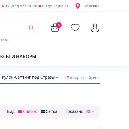
+7 (977) 977-01-20
c 9 до 17 (МСК)
Москва
0
ензы
|
КСЫ И НАБОРЫ
Кулон-Сеттинг под Стразы
17
товаров найдено
Вид:
Список
Сетка
Показано:
30