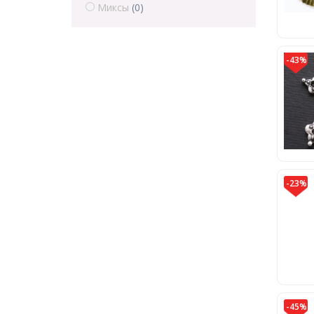
Миксы
(0)
-43%
-23%
-45%