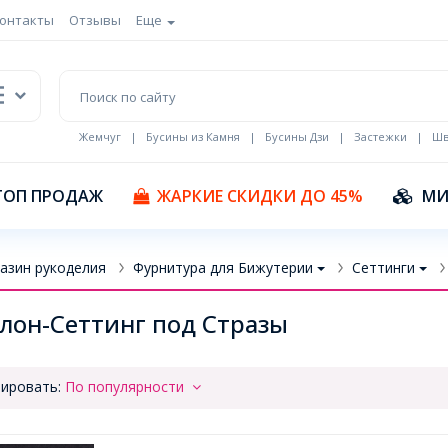
онтакты
Отзывы
Еще
Жемчуг
|
Бусины из Камня
|
Бусины Дзи
|
Застежки
|
Шв
Кулоны Эмаль
ТОП ПРОДАЖ
ЖАРКИЕ СКИДКИ ДО 45%
МИ
азин рукоделия
Фурнитура для Бижутерии
Сеттинги
лон-Сеттинг под Стразы
ировать:
По популярности