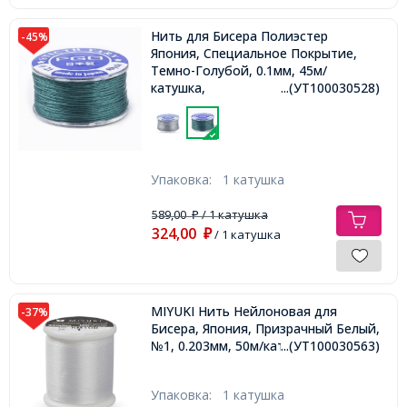
Нить для Бисера Полиэстер
-45%
Япония, Специальное Покрытие,
Темно-Голубой, 0.1мм, 45м/
катушка,
...(УТ100030528)
Упаковка:
1 катушка
589,00
/ 1 катушка
₽
324,00
₽
/ 1 катушка
MIYUKI Нить Нейлоновая для
-37%
Бисера, Япония, Призрачный Белый,
№1, 0.203мм, 50м/катушка,
...(УТ100030563)
Упаковка:
1 катушка