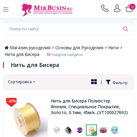
×
0
Магазин рукоделия >
Основы для Рукоделия >
Нити >
Нити для Бисера
10
товаров найдено
Нить для Бисера
Сортировка
|
Фильтр
Нить для Бисера Полиэстер
-43%
Япония, Специальное Покрытие,
Золото, 0.1мм, 45м/катушка,
...(УТ100027692)