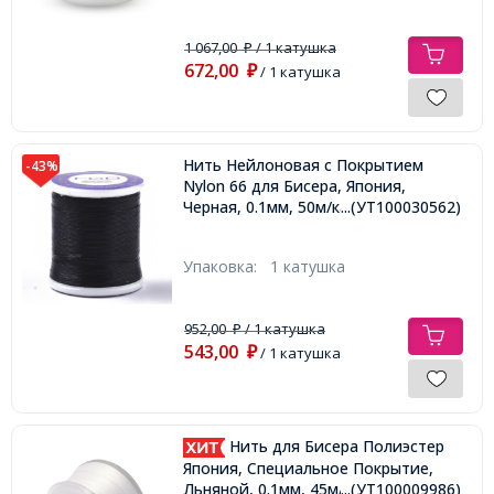
1 067,00
/ 1 катушка
₽
672,00
₽
/ 1 катушка
Нить Нейлоновая с Покрытием
-43%
Nylon 66 для Бисера, Япония,
Черная, 0.1мм, 50м/катушка,
...(УТ100030562)
Упаковка:
1 катушка
952,00
/ 1 катушка
₽
543,00
₽
/ 1 катушка
Нить для Бисера Полиэстер
Япония, Специальное Покрытие,
Льняной, 0.1мм, 45м/катушка,
...(УТ100009986)