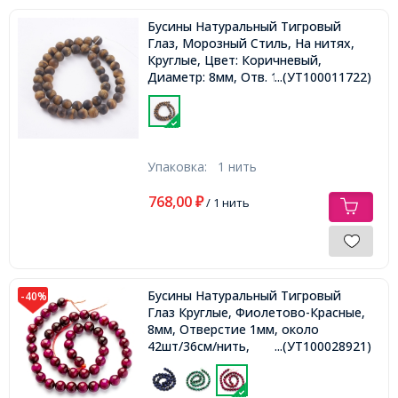
Бусины Натуральный Тигровый
Глаз, Морозный Стиль, На нитях,
Круглые, Цвет: Коричневый,
Диаметр: 8мм, Отв. 1мм, около
...(УТ100011722)
47шт/38-39см/нить,
Упаковка:
1 нить
768,00
₽
/ 1 нить
Бусины Натуральный Тигровый
-40%
Глаз Круглые, Фиолетово-Красные,
8мм, Отверстие 1мм, около
42шт/36см/нить,
...(УТ100028921)