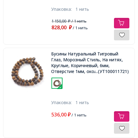
Упаковка:
1 нить
1 150,00
/ 1 нить
₽
828,00
₽
/ 1 нить
Бусины Натуральный Тигровый
Глаз, Морозный Стиль, На нитях,
Круглые, Коричневый, 6мм,
Отверстие 1мм, около 63шт/38-
...(УТ100011721)
39см/нить
Упаковка:
1 нить
536,00
₽
/ 1 нить