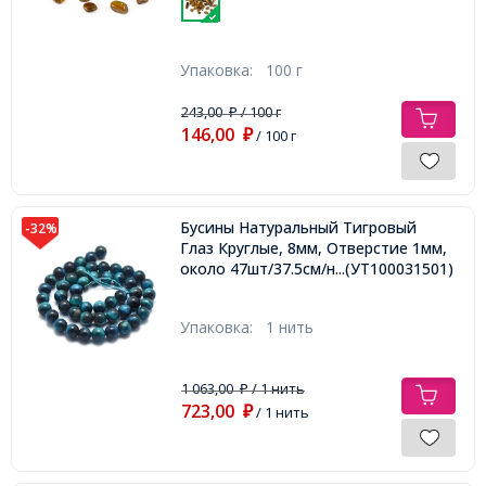
Упаковка:
100 г
243,00
/ 100 г
₽
146,00
₽
/ 100 г
Бусины Натуральный Тигровый
-32%
Глаз Круглые, 8мм, Отверстие 1мм,
около 47шт/37.5см/нить,
...(УТ100031501)
Упаковка:
1 нить
1 063,00
/ 1 нить
₽
723,00
₽
/ 1 нить