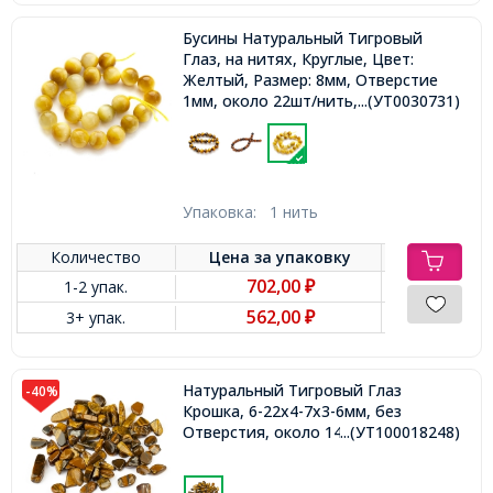
Бусины Натуральный Тигровый
Глаз, на нитях, Круглые, Цвет:
Желтый, Размер: 8мм, Отверстие
1мм, около 22шт/нить,
...(УТ0030731)
Упаковка:
1 нить
Количество
Цена за
упаковку
702,00
1-2 упак.
₽
562,00
3+ упак.
₽
Натуральный Тигровый Глаз
-40%
Крошка, 6-22x4-7x3-6мм, без
Отверстия, около 140шт/100г,
...(УТ100018248)