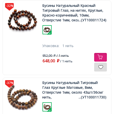
Бусины Натуральный Красный
-32%
Тигровый Глаз, на нитях, Круглые,
Красно-коричневый, 10мм,
Отверстие 1мм, около 38шт/39см/
...(УТ100011724)
нить
Упаковка:
1 нить
952,00
/ 1 нить
₽
648,00
₽
/ 1 нить
Бусины Натуральный Тигровый
-37%
Глаз Круглые Матовые, 8мм,
Отверстие 1мм, около 43шт/36см/
нить,
...(УТ100011730)