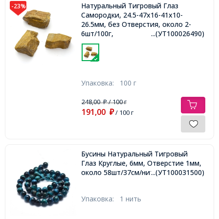
Натуральный Тигровый Глаз
-23%
Самородки, 24.5-47x16-41x10-
26.5мм, без Отверстия, около 2-
6шт/100г,
...(УТ100026490)
Упаковка:
100 г
248,00
/ 100 г
₽
191,00
₽
/ 100 г
Бусины Натуральный Тигровый
Глаз Круглые, 6мм, Отверстие 1мм,
около 58шт/37см/нить,
...(УТ100031500)
Упаковка:
1 нить