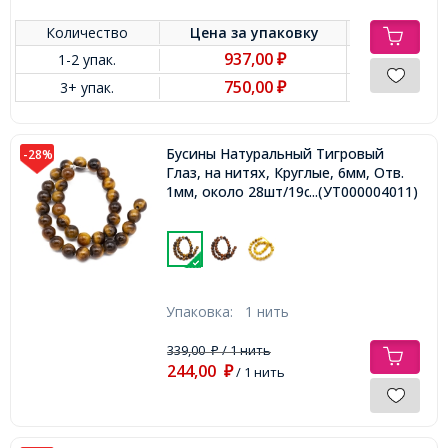
Количество
Цена за
упаковку
937,00
1-2 упак.
₽
750,00
3+ упак.
₽
Бусины Натуральный Тигровый
-28%
Глаз, на нитях, Круглые, 6мм, Отв.
1мм, около 28шт/19см/нить,
...(УТ000004011)
Упаковка:
1 нить
339,00
/ 1 нить
₽
244,00
₽
/ 1 нить