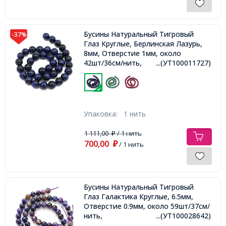
Бусины Натуральный Тигровый
-37%
Глаз Круглые, Берлинская Лазурь,
8мм, Отверстие 1мм, около
42шт/36см/нить,
...(УТ100011727)
Упаковка:
1 нить
1 111,00
/ 1 нить
₽
700,00
₽
/ 1 нить
Бусины Натуральный Тигровый
Глаз Галактика Круглые, 6.5мм,
Отверстие 0.9мм, около 59шт/37см/
нить,
...(УТ100028642)