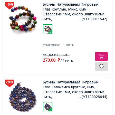
Бусины Натуральный Тигровый
-40%
Глаз Круглые, Микс, 6мм,
Отверстие 1мм, около 30шт/18см/
нить,
...(УТ100011542)
Упаковка:
1 нить
450,00
/ 1 нить
₽
270,00
₽
/ 1 нить
Бусины Натуральный Тигровый
-28%
Глаз Галактика Круглые, 8мм,
Отверстие 1мм, около 46шт/38см/
нить,
...(УТ100028644)