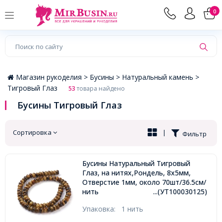
×
0
Магазин рукоделия >
Бусины >
Натуральный камень >
Тигровый Глаз
53
товара найдено
Бусины Тигровый Глаз
Сортировка
|
Фильтр
Бусины Натуральный Тигровый
Глаз, на нитях,Рондель, 8х5мм,
Отверстие 1мм, около 70шт/36.5см/
нить
...(УТ100030125)
Упаковка:
1 нить