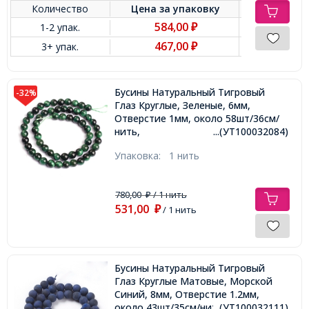
Количество
Цена за
упаковку
584,00
1-2 упак.
₽
467,00
3+ упак.
₽
Бусины Натуральный Тигровый
-32%
Глаз Круглые, Зеленые, 6мм,
Отверстие 1мм, около 58шт/36см/
нить,
...(УТ100032084)
Упаковка:
1 нить
780,00
/ 1 нить
₽
531,00
₽
/ 1 нить
Бусины Натуральный Тигровый
Глаз Круглые Матовые, Морской
Синий, 8мм, Отверстие 1.2мм,
около 43шт/35см/нить,
...(УТ100032111)