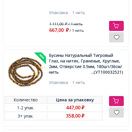
Упаковка:
1 нить
1 111,00
/ 1 нить
₽
667,00
₽
/ 1 нить
Бусины Натуральный Тигровый
Глаз, на нитях, Граненые, Круглые,
2мм, Отверстие 0.5мм, 180шт/36см/
нить
...(УТ100032521)
Упаковка:
1 нить
Количество
Цена за
упаковку
447,00
1-2 упак.
₽
358,00
3+ упак.
₽