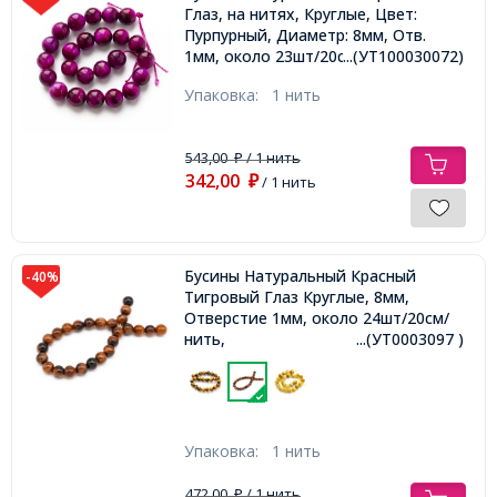
Глаз, на нитях, Круглые, Цвет:
Пурпурный, Диаметр: 8мм, Отв.
1мм, около 23шт/20см/нить,
...(УТ100030072)
Упаковка:
1 нить
543,00
/ 1 нить
₽
342,00
₽
/ 1 нить
Бусины Натуральный Красный
-40%
Тигровый Глаз Круглые, 8мм,
Отверстие 1мм, около 24шт/20см/
нить,
...(УТ0003097 )
Упаковка:
1 нить
472,00
/ 1 нить
₽