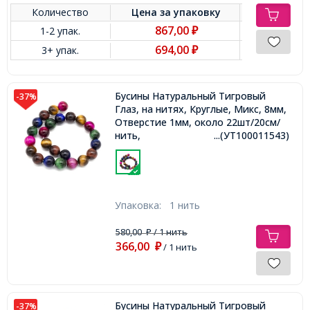
Количество
Цена за
упаковку
867,00
1-2 упак.
₽
694,00
3+ упак.
₽
Бусины Натуральный Тигровый
-37%
Глаз, на нитях, Круглые, Микс, 8мм,
Отверстие 1мм, около 22шт/20см/
нить,
...(УТ100011543)
Упаковка:
1 нить
580,00
/ 1 нить
₽
366,00
₽
/ 1 нить
Бусины Натуральный Тигровый
-37%