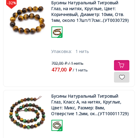
Бусины Натуральный Тигровый
-32%
Глаз, на нитях, Круглые, Цвет:
Коричневый, Диаметр: 10мм, Отв.
1мм, около 17шт/17см/нить,
...(УТ0030729)
Упаковка:
1 нить
702,00
/ 1 нить
₽
477,00
₽
/ 1 нить
Бусины Натуральный Тигровый
Глаз, Класс А, на нитях, Круглые,
Цвет: Микс, Размер: 8мм,
Отверстие 1.2мм, около 45шт/37см/
...(УТ100011729)
нить,