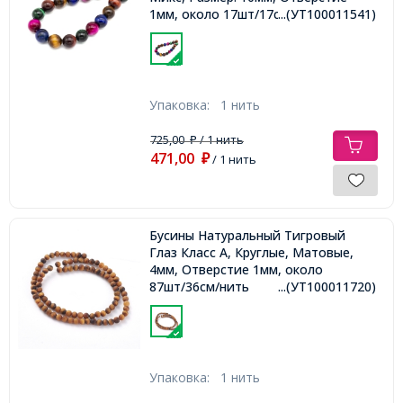
1мм, около 17шт/17см /нить,
...(УТ100011541)
Упаковка:
1 нить
725,00
/ 1 нить
₽
471,00
₽
/ 1 нить
Бусины Натуральный Тигровый
Глаз Класс А, Круглые, Матовые,
4мм, Отверстие 1мм, около
87шт/36см/нить
...(УТ100011720)
Упаковка:
1 нить