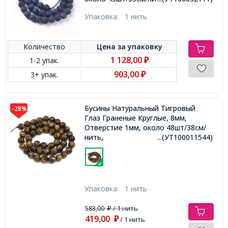
Упаковка:
1 нить
Количество
Цена за
упаковку
1 128,00
1-2 упак.
₽
903,00
3+ упак.
₽
Бусины Натуральный Тигровый
-28%
Глаз Граненые Круглые, 8мм,
Отверстие 1мм, около 48шт/38см/
нить,
...(УТ100011544)
Упаковка:
1 нить
583,00
/ 1 нить
₽
419,00
₽
/ 1 нить