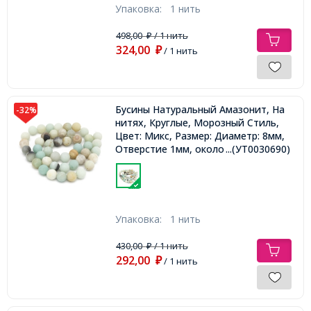
Упаковка:
1 нить
498,00
/ 1 нить
₽
324,00
₽
/ 1 нить
Бусины Натуральный Амазонит, На
-32%
нитях, Круглые, Морозный Стиль,
Цвет: Микс, Размер: Диаметр: 8мм,
Отверстие 1мм, около 45шт/36см/
...(УТ0030690)
нить,
Упаковка:
1 нить
430,00
/ 1 нить
₽
292,00
₽
/ 1 нить