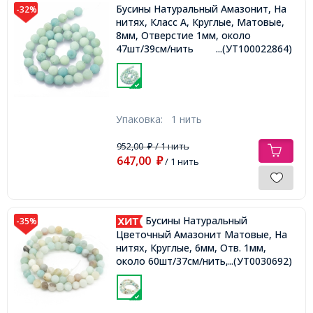
Бусины Натуральный Амазонит, На
-32%
нитях, Класс А, Круглые, Матовые,
8мм, Отверстие 1мм, около
47шт/39см/нить
...(УТ100022864)
Упаковка:
1 нить
952,00
/ 1 нить
₽
647,00
₽
/ 1 нить
Бусины Натуральный
-35%
Цветочный Амазонит Матовые, На
нитях, Круглые, 6мм, Отв. 1мм,
около 60шт/37см/нить,
...(УТ0030692)