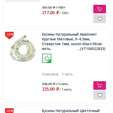
361,00
/ 100 г
₽
217,00
₽
/ 100 г
Бусины Натуральный Амазонит
-35%
Круглые Матовые, 6~6.5мм,
Отверстие 1мм, около 60шт/36см/
нить,
...(УТ100022833)
Упаковка:
1 нить
346,00
/ 1 нить
₽
225,00
₽
/ 1 нить
Бусины Натуральный Цветочный
-32%