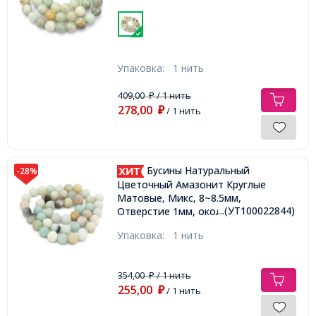
Упаковка:
1 нить
409,00
/ 1 нить
₽
278,00
₽
/ 1 нить
Бусины Натуральный
-28%
Цветочный Амазонит Круглые
Матовые, Микс, 8~8.5мм,
...(УТ100022844)
Отверстие 1мм, около 45шт/38см/
нить,
Упаковка:
1 нить
354,00
/ 1 нить
₽
255,00
₽
/ 1 нить