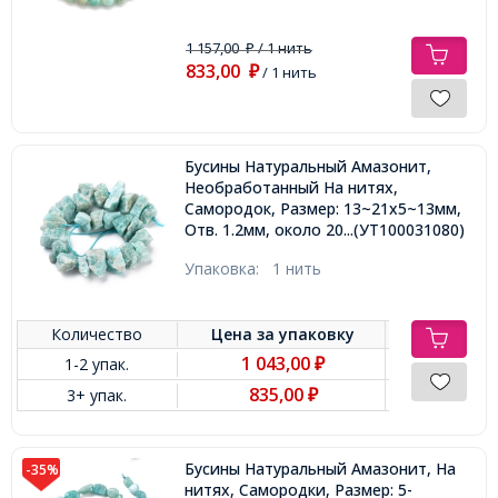
1 157,00
/ 1 нить
₽
833,00
₽
/ 1 нить
Бусины Натуральный Амазонит,
Необработанный На нитях,
Самородок, Размер: 13~21x5~13мм,
Отв. 1.2мм, около 20-21шт/19-20см/
...(УТ100031080)
нить,
Упаковка:
1 нить
Количество
Цена за
упаковку
1 043,00
1-2 упак.
₽
835,00
3+ упак.
₽
Бусины Натуральный Амазонит, На
-35%
нитях, Самородки, Размер: 5-