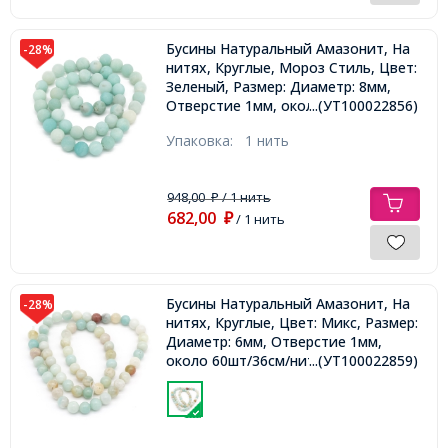
Бусины Натуральный Амазонит, На
-28%
нитях, Круглые, Мороз Стиль, Цвет:
Зеленый, Размер: Диаметр: 8мм,
Отверстие 1мм, около 44шт/38см/
...(УТ100022856)
нить,
Упаковка:
1 нить
948,00
/ 1 нить
₽
682,00
₽
/ 1 нить
Бусины Натуральный Амазонит, На
-28%
нитях, Круглые, Цвет: Микс, Размер:
Диаметр: 6мм, Отверстие 1мм,
около 60шт/36см/нить,
...(УТ100022859)