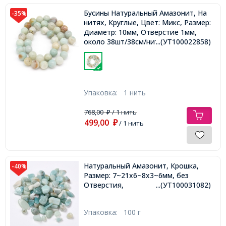
Бусины Натуральный Амазонит, На
-35%
нитях, Круглые, Цвет: Микс, Размер:
Диаметр: 10мм, Отверстие 1мм,
около 38шт/38см/нить,
...(УТ100022858)
Упаковка:
1 нить
768,00
/ 1 нить
₽
499,00
₽
/ 1 нить
Натуральный Амазонит, Крошка,
-40%
Размер: 7~21x6~8x3~6мм, без
Отверстия,
...(УТ100031082)
Упаковка:
100 г