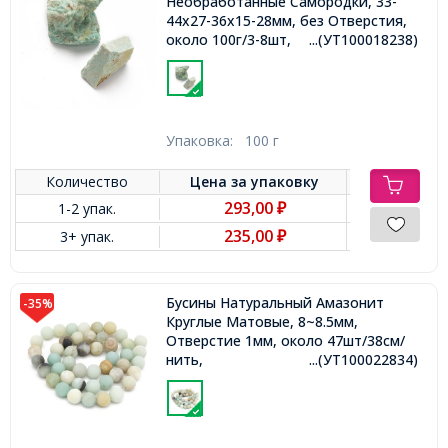
Необработанные Самородки, 33-
44x27-36x15-28мм, без Отверстия,
около 100г/3-8шт,
...(УТ100018238)
Упаковка:
100 г
Количество
Цена за
упаковку
293,00
1-2 упак.
₽
235,00
3+ упак.
₽
Бусины Натуральный Амазонит
-35%
Круглые Матовые, 8~8.5мм,
Отверстие 1мм, около 47шт/38см/
нить,
...(УТ100022834)