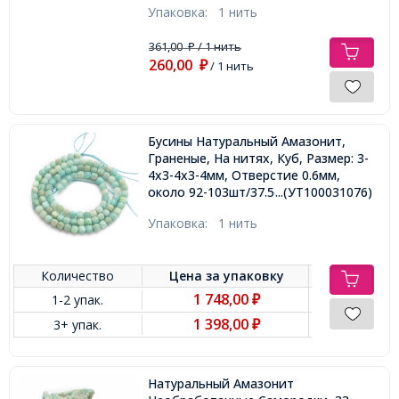
Упаковка:
1 нить
361,00
/ 1 нить
₽
260,00
₽
/ 1 нить
Бусины Натуральный Амазонит,
Граненые, На нитях, Куб, Размер: 3-
4х3-4х3-4мм, Отверстие 0.6мм,
около 92-103шт/37.5см/нить,
...(УТ100031076)
Упаковка:
1 нить
Количество
Цена за
упаковку
1 748,00
1-2 упак.
₽
1 398,00
3+ упак.
₽
Натуральный Амазонит