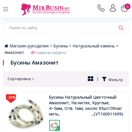
×
0
Магазин рукоделия >
Бусины >
Натуральный камень >
Амазонит
49
товаров найдено
Бусины Амазонит
Сортировка
|
Фильтр
Бусины Натуральный Цветочный
-28%
Амазонит, На нитях, Круглые,
4~5мм, Отв. 1мм, около 95шт/39см/
нить,
...(УТ100011699)