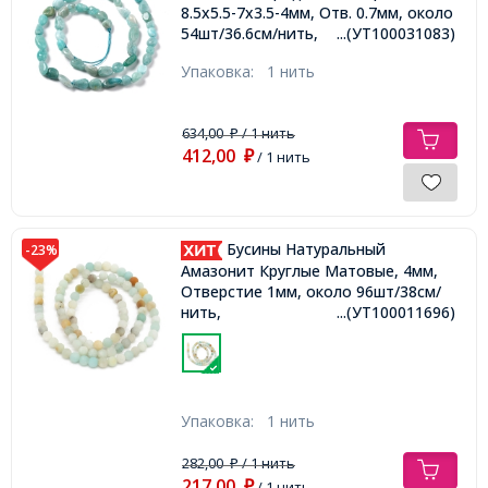
8.5х5.5-7х3.5-4мм, Отв. 0.7мм, около
54шт/36.6см/нить,
...(УТ100031083)
Упаковка:
1 нить
634,00
/ 1 нить
₽
412,00
₽
/ 1 нить
Бусины Натуральный
-23%
Амазонит Круглые Матовые, 4мм,
Отверстие 1мм, около 96шт/38см/
нить,
...(УТ100011696)
Упаковка:
1 нить
282,00
/ 1 нить
₽
217,00
₽
/ 1 нить