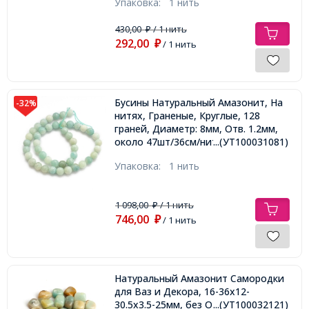
Упаковка:
1 нить
430,00
/ 1 нить
₽
292,00
₽
/ 1 нить
Бусины Натуральный Амазонит, На
-32%
нитях, Граненые, Круглые, 128
граней, Диаметр: 8мм, Отв. 1.2мм,
около 47шт/36см/нить,
...(УТ100031081)
Упаковка:
1 нить
1 098,00
/ 1 нить
₽
746,00
₽
/ 1 нить
Натуральный Амазонит Самородки
для Ваз и Декора, 16-36x12-
30.5x3.5-25мм, без Отверстия,
...(УТ100032121)