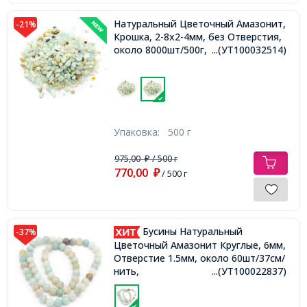
Натуральный Цветочный Амазонит,
-21%
Крошка, 2-8x2-4мм, без Отверстия,
около 8000шт/500г,
...(УТ100032514)
Упаковка:
500 г
975,00
/ 500 г
₽
770,00
₽
/ 500 г
Бусины Натуральный
-37%
Цветочный Амазонит Круглые, 6мм,
Отверстие 1.5мм, около 60шт/37см/
нить,
...(УТ100022837)