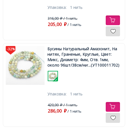
Упаковка:
1 нить
316,00
/ 1 нить
₽
205,00
₽
/ 1 нить
Бусины Натуральный Амазонит, На
-32%
нитях, Граненые, Круглые, Цвет:
Микс, Диаметр: 4мм, Отв. 1мм,
около 96шт/38см/нить,
...(УТ100011702)
Упаковка:
1 нить
420,00
/ 1 нить
₽
286,00
₽
/ 1 нить