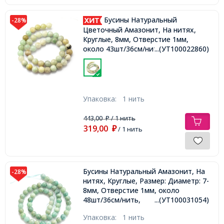
Бусины Натуральный
-28%
Цветочный Амазонит, На нитях,
Круглые, 8мм, Отверстие 1мм,
около 43шт/36см/нить,
...(УТ100022860)
Упаковка:
1 нить
443,00
/ 1 нить
₽
319,00
₽
/ 1 нить
Бусины Натуральный Амазонит, На
-28%
нитях, Круглые, Размер: Диаметр: 7-
8мм, Отверстие 1мм, около
48шт/36см/нить,
...(УТ100031054)
Упаковка:
1 нить