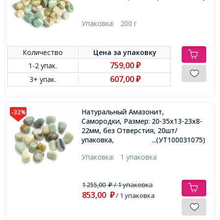
Упаковка:
200 г
Количество
Цена за
упаковку
759,00
1-2 упак.
₽
607,00
3+ упак.
₽
Натуральный Амазонит,
-32%
Самородки, Размер: 20-35х13-23х8-
22мм, без Отверстия, 20шт/
упаковка,
...(УТ100031075)
Упаковка:
1 упаковка
1 255,00
/ 1 упаковка
₽
853,00
₽
/ 1 упаковка