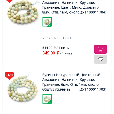
Амазонит, На нитях, Круглые,
Граненые, Цвет: Микс, Диаметр:
8мм, Отв. 1мм, около 44шт/35см/
...(УТ100011704)
нить,
Упаковка:
1 нить
514,00
/ 1 нить
₽
349,00
₽
/ 1 нить
Бусины Натуральный Цветочный
-32%
Амазонит, На нитях, Круглые,
Граненые, 6мм, Отв. 1мм, около
60шт/37см/нить,
...(УТ100011703)