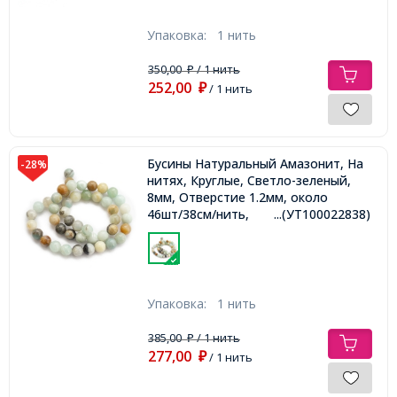
Упаковка:
1 нить
350,00
/ 1 нить
₽
252,00
₽
/ 1 нить
Бусины Натуральный Амазонит, На
-28%
нитях, Круглые, Светло-зеленый,
8мм, Отверстие 1.2мм, около
46шт/38см/нить,
...(УТ100022838)
Упаковка:
1 нить
385,00
/ 1 нить
₽
277,00
₽
/ 1 нить