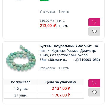
Упаковка:
1 нить
339,00
/ 1 нить
₽
213,00
₽
/ 1 нить
Бусины Натуральный Амазонит, На
нитях, Круглые, Размер: Диаметр:
10мм, Отверстие 1мм, около
38шт/38см/нить,
...(УТ100031052)
Упаковка:
1 нить
Количество
Цена за
упаковку
2 134,00
1-2 упак.
₽
1 707,00
3+ упак.
₽