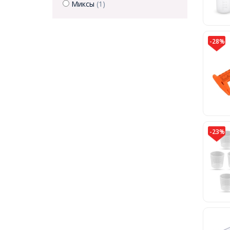
Миксы
(1)
-28%
-23%