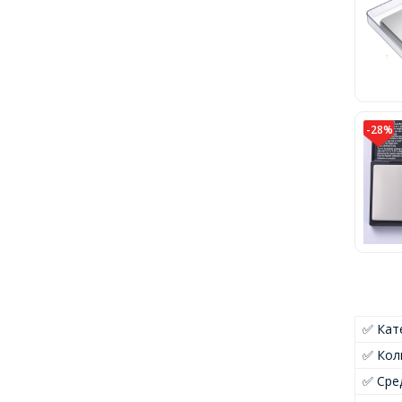
-28%
✅ Кат
✅ Кол
✅ Сре