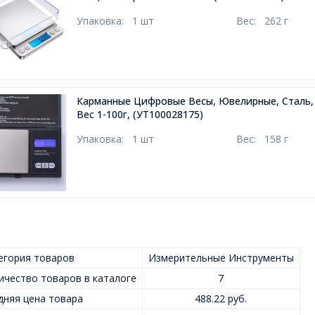
Упаковка:
1 шт
Вес:
262 г
Карманные Цифровые Весы, Ювелирные, Сталь
Вес 1-100г,
(УТ100028175)
Упаковка:
1 шт
Вес:
158 г
егория товаров
Измерительные Инструменты
ичество товаров в каталоге
7
дняя цена товара
488.22 руб.