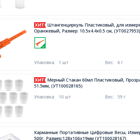
Штангенциркуль Пластиковый, для измере
Оранжевый, Размер: 10.5х4.4х0.5 см,
(УТ0027953
Упаковка:
1 шт
Вес:
6 г
Мерный Стакан 60мл Пластиковый, Прозра
51.5мм,
(УТ100028165)
Упаковка:
10 шт
Вес:
59 г
Карманные Портативные Цифровые Весы, Измер
500г, Размер:128x106x19мм
(УТ100028167)