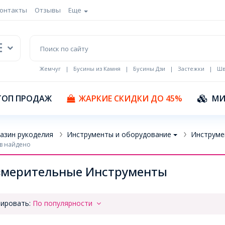
онтакты
Отзывы
Еще
Жемчуг
|
Бусины из Камня
|
Бусины Дзи
|
Застежки
|
Шв
Кулоны Эмаль
ТОП ПРОДАЖ
ЖАРКИЕ СКИДКИ ДО 45%
МИ
азин рукоделия
Инструменты и оборудование
Инструме
в найдено
змерительные Инструменты
ировать:
По популярности