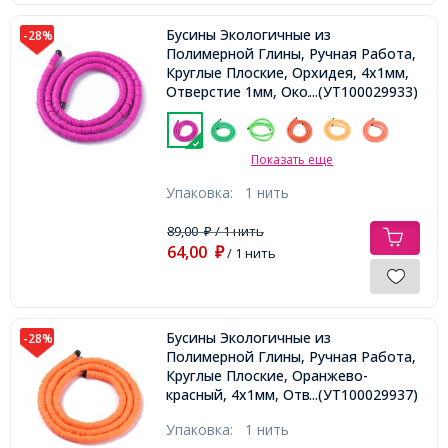
Бусины Экологичные из
-28%
Полимерной Глины, Ручная Работа,
Круглые Плоские, Орхидея, 4х1мм,
Отверстие 1мм, Около 375шт/40см/
...(УТ100029933)
нить
Показать еще
Упаковка:
1 нить
89,00
/ 1 нить
₽
64,00
₽
/ 1 нить
Бусины Экологичные из
-28%
Полимерной Глины, Ручная Работа,
Круглые Плоские, Оранжево-
красный, 4х1мм, Отверстие 1мм,
...(УТ100029937)
Около 375шт/40см/нить
Упаковка:
1 нить