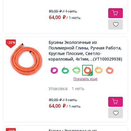
89,00
/ 1 нить
₽
64,00
₽
/ 1 нить
Бусины Экологичные из
-28%
Полимерной Глины, Ручная Работа,
Круглые Плоские, Светло-
коралловый, 4х1мм, Отверстие
...(УТ100029938)
1мм, Около 375шт/40см/нить
Показать еще
Упаковка:
1 нить
89,00
/ 1 нить
₽
64,00
₽
/ 1 нить
Бусины Экологичные из