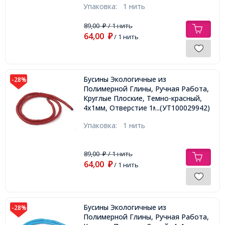
Упаковка:
1 нить
89,00
/ 1 нить
₽
64,00
₽
/ 1 нить
Бусины Экологичные из
-28%
Полимерной Глины, Ручная Работа,
Круглые Плоские, Темно-красный,
4х1мм, Отверстие 1мм, Около
...(УТ100029942)
375шт/40см/нить
Упаковка:
1 нить
89,00
/ 1 нить
₽
64,00
₽
/ 1 нить
Бусины Экологичные из
-28%
Полимерной Глины, Ручная Работа,