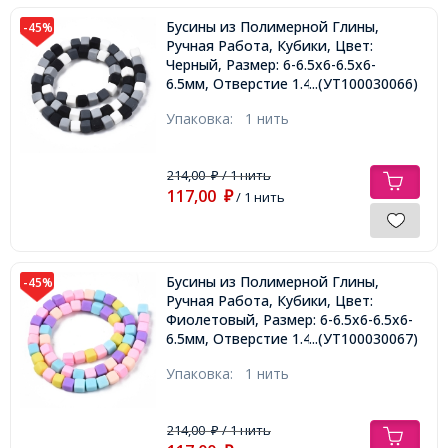
Бусины из Полимерной Глины,
-45%
Ручная Работа, Кубики, Цвет:
Черный, Размер: 6-6.5х6-6.5х6-
6.5мм, Отверстие 1.4мм, около
...(УТ100030066)
58шт/38.5см/нить,
Упаковка:
1 нить
214,00
/ 1 нить
₽
117,00
₽
/ 1 нить
Бусины из Полимерной Глины,
-45%
Ручная Работа, Кубики, Цвет:
Фиолетовый, Размер: 6-6.5х6-6.5х6-
6.5мм, Отверстие 1.4мм, около
...(УТ100030067)
58шт/38.5см/нить,
Упаковка:
1 нить
214,00
/ 1 нить
₽