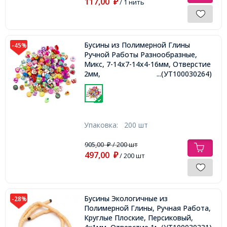
117,00
₽
/ 1 нить
Бусины из Полимерной Глины
-45%
Ручной Работы Разнообразные,
Микс, 7-14x7-14x4-16мм, Отверстие
2мм,
...(УТ100030264)
Упаковка:
200 шт
905,00
/ 200 шт
₽
497,00
₽
/ 200 шт
Бусины Экологичные из
-28%
Полимерной Глины, Ручная Работа,
Круглые Плоские, Персиковый,