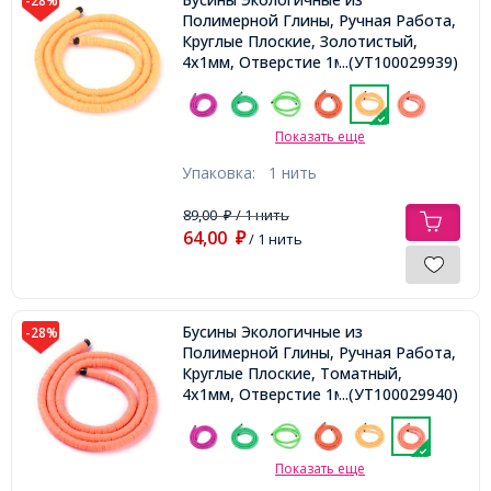
-28%
Полимерной Глины, Ручная Работа,
Круглые Плоские, Золотистый,
4х1мм, Отверстие 1мм, Около
...(УТ100029939)
375шт/40см/нить
Показать еще
Упаковка:
1 нить
89,00
/ 1 нить
₽
64,00
₽
/ 1 нить
Бусины Экологичные из
-28%
Полимерной Глины, Ручная Работа,
Круглые Плоские, Томатный,
4х1мм, Отверстие 1мм, Около
...(УТ100029940)
375шт/40см/нить
Показать еще