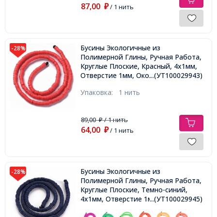
87,00
₽
/ 1 нить
Бусины Экологичные из
-28%
Полимерной Глины, Ручная Работа,
Круглые Плоские, Красный, 4х1мм,
Отверстие 1мм, Около 375шт/40см/
...(УТ100029943)
нить
Упаковка:
1 нить
89,00
/ 1 нить
₽
64,00
₽
/ 1 нить
Бусины Экологичные из
-28%
Полимерной Глины, Ручная Работа,
Круглые Плоские, Темно-синий,
4х1мм, Отверстие 1мм, Около
...(УТ100029945)
375шт/40см/нить