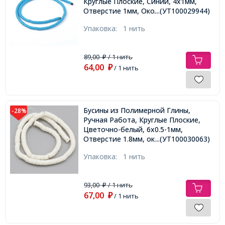
Круглые Плоские, Синий, 4х1мм,
Отверстие 1мм, Около 375шт/40см/
...(УТ100029944)
нить
Упаковка:
1 нить
89,00
/ 1 нить
₽
64,00
₽
/ 1 нить
Бусины из Полимерной Глины,
-28%
Ручная Работа, Круглые Плоские,
Цветочно-белый, 6x0.5-1мм,
Отверстие 1.8мм, около
...(УТ100030063)
300шт/38см/нить,
Упаковка:
1 нить
93,00
/ 1 нить
₽
67,00
₽
/ 1 нить