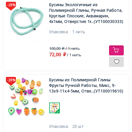
Бусины Экологичные из
-28%
Полимерной Глины, Ручная Работа,
Круглые Плоские, Аквамарин,
4х1мм, Отверстие 1мм, Около
...(УТ100030333)
375шт/40см/нить
Упаковка:
1 нить
100,00
/ 1 нить
₽
72,00
₽
/ 1 нить
Бусины из Полимерной Глины
-28%
Фрукты Ручной Работы, Микс, 9-
13х9-11х4-5мм, Отверстие 1-2мм,
...(УТ100019610)
Упаковка:
20 шт