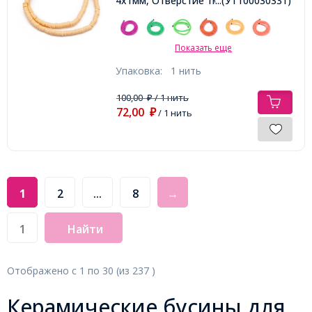
4х1мм, Отверстие 1мм, Около
...(УТ100030331)
375шт/40см/нить
Показать еще
Упаковка:
1 нить
100,00
/ 1 нить
₽
72,00
₽
/ 1 нить
1
2
...
8
→
Найти
Отображено с
1
по
30
(из
237
)
Керамические бусины для