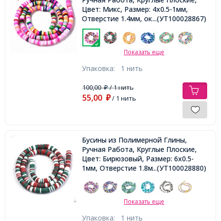
Цвет: Микс, Размер: 4x0.5-1мм,
Отверстие 1.4мм, около
...(УТ100028867)
290шт/38см/нить,
Показать еще
Упаковка:
1 нить
100,00
/ 1 нить
₽
55,00
₽
/ 1 нить
Бусины из Полимерной Глины,
Ручная Работа, Круглые Плоские,
Цвет: Бирюзовый, Размер: 6x0.5-
1мм, Отверстие 1.8мм, около
...(УТ100028880)
290/38см/нить,
Показать еще
Упаковка:
1 нить