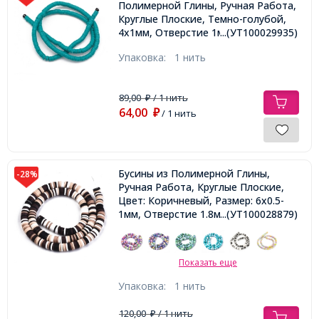
Полимерной Глины, Ручная Работа,
Круглые Плоские, Темно-голубой,
4х1мм, Отверстие 1мм, Около
...(УТ100029935)
375шт/40см/нить
Упаковка:
1 нить
89,00
/ 1 нить
₽
64,00
₽
/ 1 нить
Бусины из Полимерной Глины,
-28%
Ручная Работа, Круглые Плоские,
Цвет: Коричневый, Размер: 6x0.5-
1мм, Отверстие 1.8мм, около
...(УТ100028879)
290/38см/нить,
Показать еще
Упаковка:
1 нить
120,00
/ 1 нить
₽