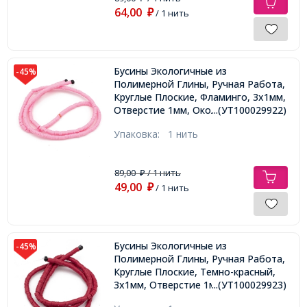
64,00
₽
/ 1 нить
Бусины Экологичные из
-45%
Полимерной Глины, Ручная Работа,
Круглые Плоские, Фламинго, 3х1мм,
Отверстие 1мм, Около 375шт/40см/
...(УТ100029922)
нить
Упаковка:
1 нить
89,00
/ 1 нить
₽
49,00
₽
/ 1 нить
Бусины Экологичные из
-45%
Полимерной Глины, Ручная Работа,
Круглые Плоские, Темно-красный,
3х1мм, Отверстие 1мм, Около
...(УТ100029923)
375шт/40см/нить