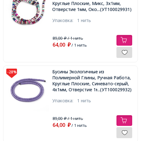
Круглые Плоские, Микс, 3х1мм,
Отверстие 1мм, Около 375шт/40см/
...(УТ100029931)
нить
Упаковка:
1 нить
89,00
/ 1 нить
₽
64,00
₽
/ 1 нить
Бусины Экологичные из
-28%
Полимерной Глины, Ручная Работа,
Круглые Плоские, Синевато-серый,
4х1мм, Отверстие 1мм, Около
...(УТ100029932)
375шт/40см/нить
Упаковка:
1 нить
89,00
/ 1 нить
₽
64,00
₽
/ 1 нить