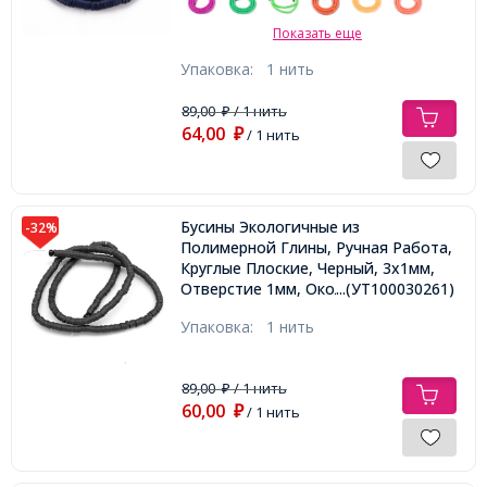
Показать еще
Упаковка:
1 нить
89,00
/ 1 нить
₽
64,00
₽
/ 1 нить
Бусины Экологичные из
-32%
Полимерной Глины, Ручная Работа,
Круглые Плоские, Черный, 3х1мм,
Отверстие 1мм, Около 375шт/40см/
...(УТ100030261)
нить
Упаковка:
1 нить
89,00
/ 1 нить
₽
60,00
₽
/ 1 нить