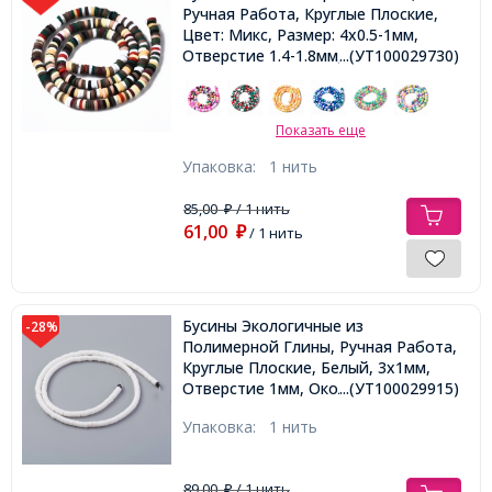
Ручная Работа, Круглые Плоские,
Цвет: Микс, Размер: 4x0.5-1мм,
Отверстие 1.4-1.8мм, около
...(УТ100029730)
330шт/39см/нить,
Показать еще
Упаковка:
1 нить
85,00
/ 1 нить
₽
61,00
₽
/ 1 нить
Бусины Экологичные из
-28%
Полимерной Глины, Ручная Работа,
Круглые Плоские, Белый, 3х1мм,
Отверстие 1мм, Около 375шт/40см/
...(УТ100029915)
нить
Упаковка:
1 нить
89,00
/ 1 нить
₽