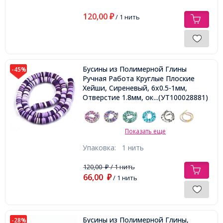
120,00
₽
/ 1 нить
Бусины из Полимерной Глины
-45%
Ручная Работа Круглые Плоские
Хейши, Сиреневый, 6x0.5-1мм,
Отверстие 1.8мм, около 290/38см/
...(УТ100028881)
нить,
Показать еще
Упаковка:
1 нить
120,00
/ 1 нить
₽
66,00
₽
/ 1 нить
Бусины из Полимерной Глины,
-28%