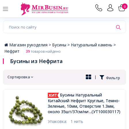
×
0
Магазин рукоделия >
Бусины >
Натуральный камень >
Нефрит
39
товаров найдено
Бусины из Нефрита
Сортировка
|
Фильтр
Бусины Натуральный
Китайский Нефрит Круглые, Темно-
Зеленые, 10мм, Отверстие 1.3мм,
около 35шт/37см/нить,
...(УТ100030117)
Упаковка:
1 нить