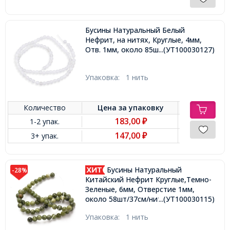
Бусины Натуральный Белый
Нефрит, на нитях, Круглые, 4мм,
Отв. 1мм, около 85шт/35см/нить,
...(УТ100030127)
Упаковка:
1 нить
Количество
Цена за
упаковку
183,00
1-2 упак.
₽
147,00
3+ упак.
₽
Бусины Натуральный
-28%
Китайский Нефрит Круглые,Темно-
Зеленые, 6мм, Отверстие 1мм,
около 58шт/37см/нить,
...(УТ100030115)
Упаковка:
1 нить