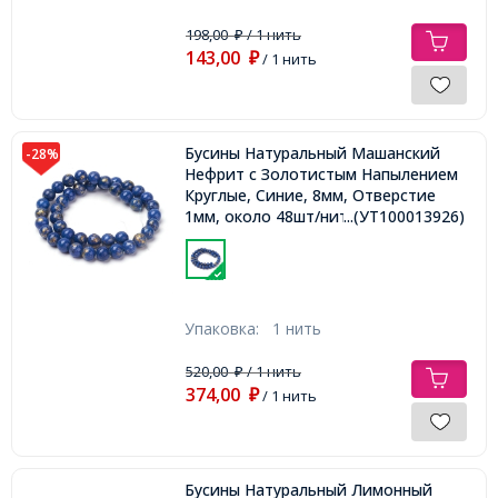
198,00
/ 1 нить
₽
143,00
₽
/ 1 нить
Бусины Натуральный Машанский
-28%
Нефрит с Золотистым Напылением
Круглые, Синие, 8мм, Отверстие
1мм, около 48шт/нить,
...(УТ100013926)
Упаковка:
1 нить
520,00
/ 1 нить
₽
374,00
₽
/ 1 нить
Бусины Натуральный Лимонный