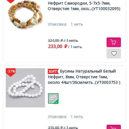
Нефрит Самородки, 5-7х5-7мм,
Отверстие 1мм, около 38см/нить,
...(УТ100032095)
Упаковка:
1 нить
324,00
/ 1 нить
₽
233,00
₽
/ 1 нить
Бусины Натуральный Белый
-37%
Нефрит, 8мм, Отверстие 1мм,
около 44шт/36см/нить,
...(УТ0003753 )
Упаковка:
1 нить
315,00
/ 1 нить
₽