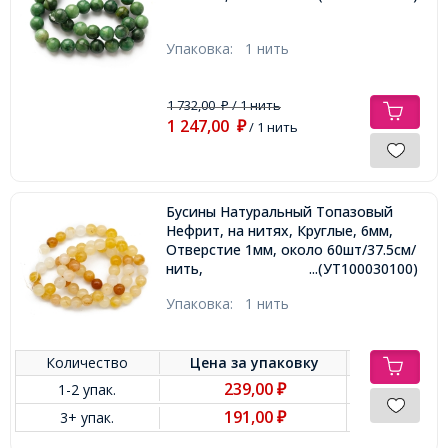
Упаковка:
1 нить
1 732,00
/ 1 нить
₽
1 247,00
₽
/ 1 нить
Бусины Натуральный Топазовый
Нефрит, на нитях, Круглые, 6мм,
Отверстие 1мм, около 60шт/37.5см/
нить,
...(УТ100030100)
Упаковка:
1 нить
Количество
Цена за
упаковку
239,00
1-2 упак.
₽
191,00
3+ упак.
₽