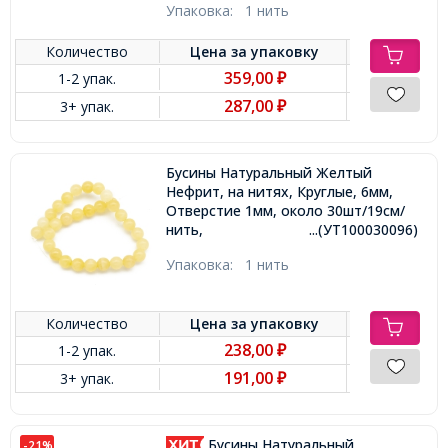
Упаковка:
1 нить
Количество
Цена за
упаковку
359,00
1-2 упак.
₽
287,00
3+ упак.
₽
Бусины Натуральный Желтый
Нефрит, на нитях, Круглые, 6мм,
Отверстие 1мм, около 30шт/19см/
нить,
...(УТ100030096)
Упаковка:
1 нить
Количество
Цена за
упаковку
238,00
1-2 упак.
₽
191,00
3+ упак.
₽
Бусины Натуральный
-21%