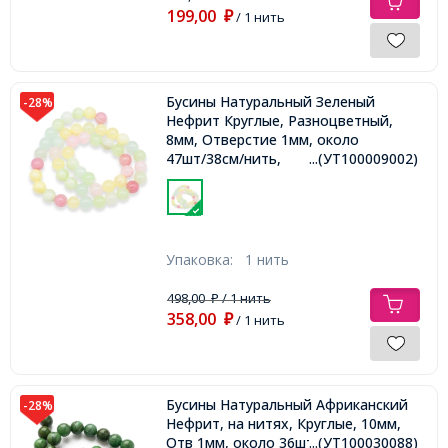
199,00
₽
/ 1 нить
Бусины Натуральный Зеленый
-28%
Нефрит Круглые, Разноцветный,
8мм, Отверстие 1мм, около
47шт/38см/нить,
...(УТ100009002)
Упаковка:
1 нить
498,00
/ 1 нить
₽
358,00
₽
/ 1 нить
Бусины Натуральный Африканский
-28%
Нефрит, на нитях, Круглые, 10мм,
Отв 1мм, около 36шт/38см/нить,
...(УТ100030088)