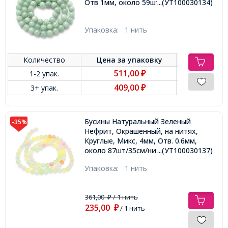
Отв 1мм, около 59шт/37.5см/нить,
...(УТ100030134)
Упаковка:
1 нить
Количество
Цена за
упаковку
511,00
1-2 упак.
₽
409,00
3+ упак.
₽
Бусины Натуральный Зеленый
-35%
Нефрит, Окрашенный, на нитях,
Круглые, Микс, 4мм, Отв. 0.6мм,
около 87шт/35см/нить,
...(УТ100030137)
Упаковка:
1 нить
361,00
/ 1 нить
₽
235,00
₽
/ 1 нить