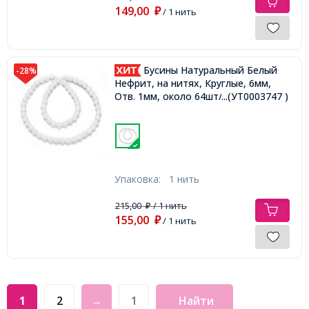
149,00
₽
/ 1 нить
Бусины Натуральный Белый
-28%
Нефрит, на нитях, Круглые, 6мм,
Отв. 1мм, около 64шт/36см/нить,
...(УТ0003747 )
Упаковка:
1 нить
215,00
/ 1 нить
₽
155,00
₽
/ 1 нить
1
2
→
Найти