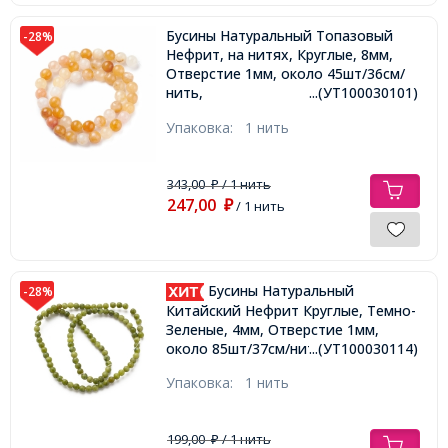
Бусины Натуральный Топазовый
-28%
Нефрит, на нитях, Круглые, 8мм,
Отверстие 1мм, около 45шт/36см/
нить,
...(УТ100030101)
Упаковка:
1 нить
343,00
/ 1 нить
₽
247,00
₽
/ 1 нить
Бусины Натуральный
-28%
Китайский Нефрит Круглые, Темно-
Зеленые, 4мм, Отверстие 1мм,
около 85шт/37см/нить,
...(УТ100030114)
Упаковка:
1 нить
199,00
/ 1 нить
₽