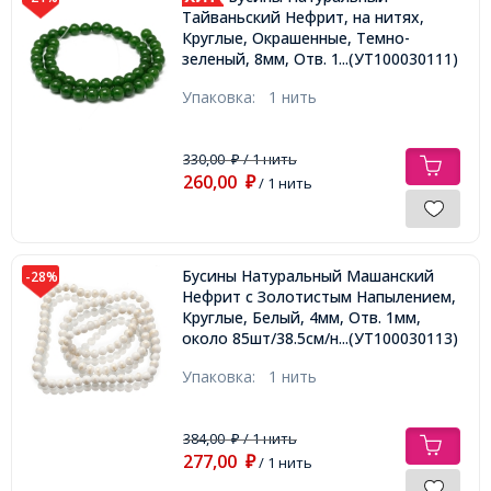
Тайваньский Нефрит, на нитях,
Круглые, Окрашенные, Темно-
...(УТ100030111)
зеленый, 8мм, Отв. 1мм, около
45шт/37.5см/нить,
Упаковка:
1 нить
330,00
/ 1 нить
₽
260,00
₽
/ 1 нить
Бусины Натуральный Машанский
-28%
Нефрит с Золотистым Напылением,
Круглые, Белый, 4мм, Отв. 1мм,
около 85шт/38.5см/нить,
...(УТ100030113)
Упаковка:
1 нить
384,00
/ 1 нить
₽
277,00
₽
/ 1 нить