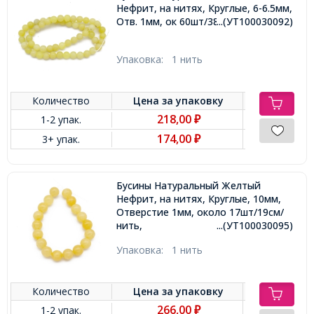
Нефрит, на нитях, Круглые, 6-6.5мм,
Отв. 1мм, ок 60шт/38см/нить,
...(УТ100030092)
Упаковка:
1 нить
Количество
Цена за
упаковку
218,00
1-2 упак.
₽
174,00
3+ упак.
₽
Бусины Натуральный Желтый
Нефрит, на нитях, Круглые, 10мм,
Отверстие 1мм, около 17шт/19см/
нить,
...(УТ100030095)
Упаковка:
1 нить
Количество
Цена за
упаковку
266,00
1-2 упак.
₽