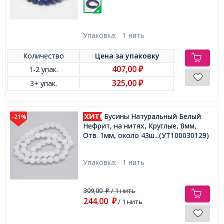
Упаковка:
1 нить
Количество
Цена за
упаковку
407,00
1-2 упак.
₽
325,00
3+ упак.
₽
Бусины Натуральный Белый
-21%
Нефрит, на нитях, Круглые, 8мм,
Отв. 1мм, около 43шт/36см/нить,
...(УТ100030129)
Упаковка:
1 нить
309,00
/ 1 нить
₽
244,00
₽
/ 1 нить