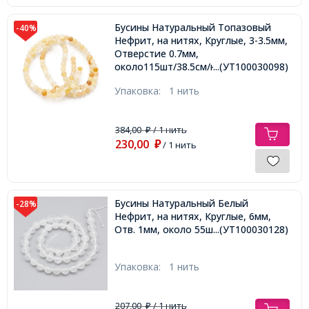
Бусины Натуральный Топазовый
-40%
Нефрит, на нитях, Круглые, 3-3.5мм,
Отверстие 0.7мм,
около115шт/38.5см/нить,
...(УТ100030098)
Упаковка:
1 нить
384,00
/ 1 нить
₽
230,00
₽
/ 1 нить
Бусины Натуральный Белый
-28%
Нефрит, на нитях, Круглые, 6мм,
Отв. 1мм, около 55шт/36см/нить,
...(УТ100030128)
Упаковка:
1 нить
207,00
/ 1 нить
₽