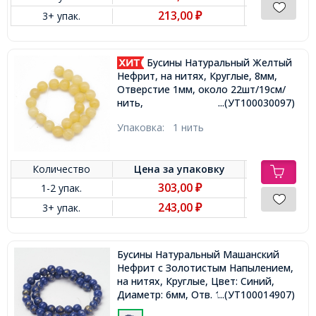
213,00
3+ упак.
₽
Бусины Натуральный Желтый
Нефрит, на нитях, Круглые, 8мм,
Отверстие 1мм, около 22шт/19см/
нить,
...(УТ100030097)
Упаковка:
1 нить
Количество
Цена за
упаковку
303,00
1-2 упак.
₽
243,00
3+ упак.
₽
Бусины Натуральный Машанский
Нефрит с Золотистым Напылением,
на нитях, Круглые, Цвет: Синий,
Диаметр: 6мм, Отв. 1мм, около
...(УТ100014907)
62шт/38см/нить,