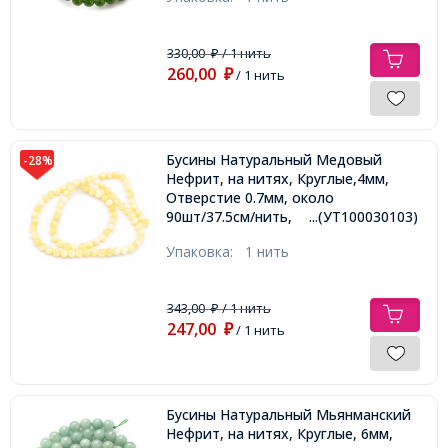
330,00
/ 1 нить
₽
260,00
₽
/ 1 нить
Бусины Натуральный Медовый
-28%
Нефрит, на нитях, Круглые,4мм,
Отверстие 0.7мм, около
90шт/37.5см/нить,
...(УТ100030103)
Упаковка:
1 нить
343,00
/ 1 нить
₽
247,00
₽
/ 1 нить
Бусины Натуральный Мьянманский
Нефрит, на нитях, Круглые, 6мм,