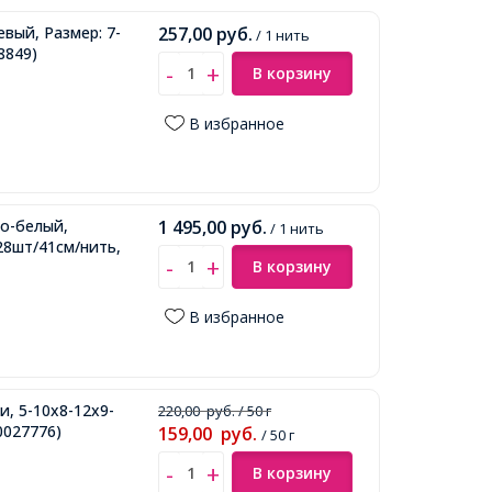
вый, Размер: 7-
257,00
руб.
/ 1 нить
8849)
В корзину
В избранное
во-белый,
1 495,00
руб.
/ 1 нить
28шт/41см/нить,
В корзину
В избранное
, 5-10x8-12x9-
220,00
руб.
/ 50 г
0027776)
159,00
руб.
/ 50 г
В корзину