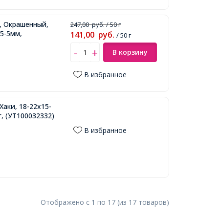
, Окрашенный,
247,00
руб.
/ 50 г
.5-5мм,
141,00
руб.
/ 50 г
В корзину
В избранное
аки, 18-22x15-
г,
(УТ100032332)
В избранное
Отображено с
1
по
17
(из
17
товаров
)