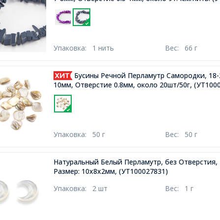
Упаковка:
1 нить
Вес:
66 г
Бусины Речной Перламутр Самородки, 18-2
10мм, Отверстие 0.8мм, около 20шт/50г,
(УТ1000
Упаковка:
50 г
Вес:
50 г
Натуральный Белый Перламутр, без Отверстия,
Размер: 10х8х2мм,
(УТ100027831)
Упаковка:
2 шт
Вес:
1 г