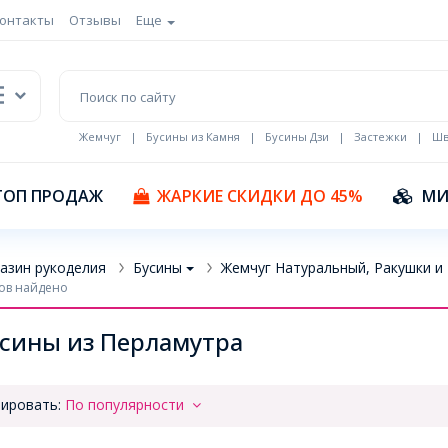
онтакты
Отзывы
Еще
Жемчуг
|
Бусины из Камня
|
Бусины Дзи
|
Застежки
|
Шв
Кулоны Эмаль
ТОП ПРОДАЖ
ЖАРКИЕ СКИДКИ ДО 45%
МИ
азин рукоделия
Бусины
Жемчуг Натуральный, Ракушки и
ов найдено
сины из Перламутра
ировать:
По популярности