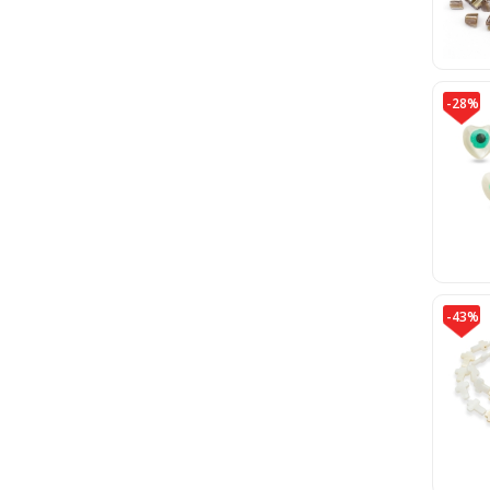
-28%
-43%