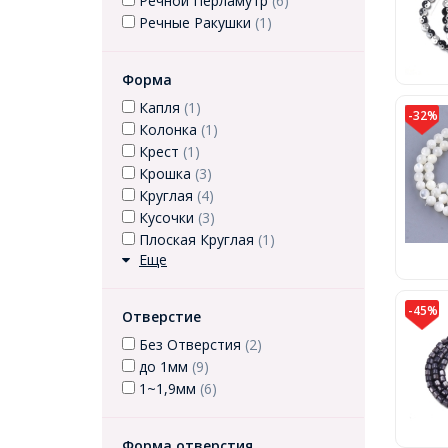
Речной Перламутр
(6)
Речные Ракушки
(1)
Форма
Капля
(1)
-32%
Колонка
(1)
Крест
(1)
Крошка
(3)
Круглая
(4)
Кусочки
(3)
Плоская Круглая
(1)
Еще
-45%
Отверстие
Без Отверстия
(2)
до 1мм
(9)
1~1,9мм
(6)
Форма отверстия