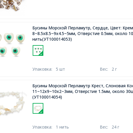
Бусины Морской Перламутр, Сердце, Цвет: Крем
8~8.5x8.5~9x4.5~5мм, Отверстие 0.5мм, около 1
нить(УТ100014053)
Упаковка:
5 шт
Вес:
2 г
Бусины Морской Перламутр Крест, Слоновая Ко
11~12x9~10x2~3мм, Отверстие 1.5мм, около 30ш
(УТ100014054)
Упаковка:
1 нить
Вес:
24 г