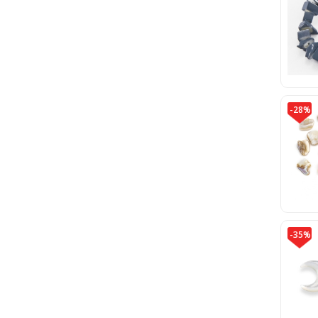
-28%
-35%