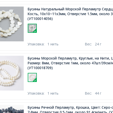
Бусины Натуральный Морской Перламутр Сердц
Кость, 10x10~11x3мм, Отверстие 1.5мм, около 
(УТ100014056)
Упаковка:
1 нить
Вес:
24 г
Бусины Морской Перламутр, Круглые, на Нити, Ц
Размер: 8мм, Отверстие 1мм, около 47шт/39см/
(УТ100018709)
Упаковка:
1 нить
Вес:
44 г
Бусины Речной Перламутр, Крошка, Цвет: Серо-с
7-8мм, Отверстие 0.5-1мм, около 91.4см/нить.
(У