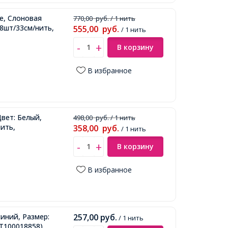
е, Слоновая
770,00
руб.
/ 1 нить
38шт/33см/нить,
555,00
руб.
/ 1 нить
В корзину
В избранное
вет: Белый,
498,00
руб.
/ 1 нить
нить,
358,00
руб.
/ 1 нить
В корзину
В избранное
иний, Размер:
257,00
руб.
/ 1 нить
Т100018858)