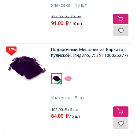
Упаковка:
10 шт
134,00
/ 10 шт
₽
91,00
₽
/ 10 шт
Подарочный Мешочек из Бархата с
-37%
Кулиской, Индиго, 7х5см,
...(УТ100025277)
Упаковка:
5 шт
102,00
/ 5 шт
₽
64,00
₽
/ 5 шт