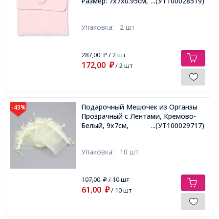
Размер: 7х7х0.95см,
...(УТ100028519)
Упаковка:
2 шт
287,00
/ 2 шт
₽
172,00
₽
/ 2 шт
Подарочный Мешочек из Органзы
-43%
Прозрачный с Лентами, Кремово-
Белый, 9х7см,
...(УТ100029717)
Упаковка:
10 шт
107,00
/ 10 шт
₽
61,00
₽
/ 10 шт