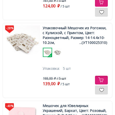
161,00
/ 5 шт
₽
124,00
₽
/ 5 шт
Упаковочный Мешочек из Рогожки,
-28%
с Кулиской, с Принтом, Цвет:
Разноцветный, Размер: 14-14.4x10-
10.2см,
...(УТ100025310)
Упаковка:
5 шт
193,00
/ 5 шт
₽
139,00
₽
/ 5 шт
Мешочек для Ювелирных
-40%
Украшений, Бархат, Цвет: Розовый,