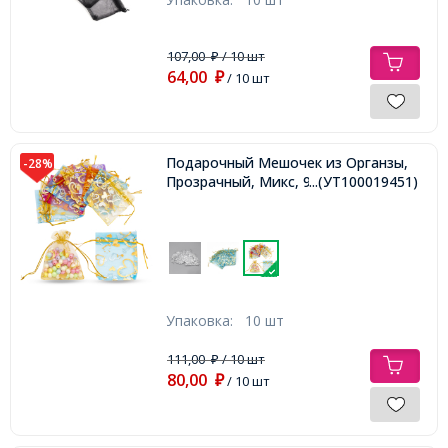
107,00
/ 10 шт
₽
64,00
₽
/ 10 шт
Подарочный Мешочек из Органзы,
-28%
Прозрачный, Микс, 9x7см,
...(УТ100019451)
Упаковка:
10 шт
111,00
/ 10 шт
₽
80,00
₽
/ 10 шт