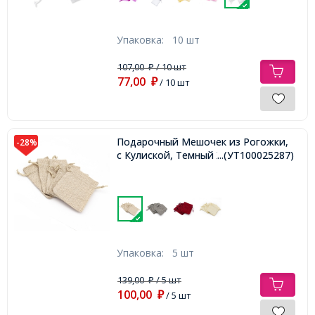
Упаковка:
10 шт
107,00
/ 10 шт
₽
77,00
₽
/ 10 шт
Подарочный Мешочек из Рогожки,
-28%
с Кулиской, Темный Хаки, 9х7см,
...(УТ100025287)
Упаковка:
5 шт
139,00
/ 5 шт
₽
100,00
₽
/ 5 шт