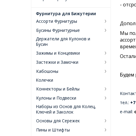
- отср
Фурнитура для Бижутерии
Ассорти Фурнитуры
Допол
Бусины Фурнитурные
Мы пол
Держатели для Кулонов и
ассорт
Бусин
времен
Зажимы и Концевики
Остали
Застежки и Замочки
Кабошоны
Будем 
Колечки
Коннекторы и Бейлы
Контак
Кулоны и Подвески
тел.:
+7
Наборы из Основ для Колец,
e-mail:
Ключей и Заколок
Основы для Сережек
Пины и Штифты