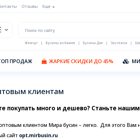
онтакты
Отзывы
Еще
Жемчуг
|
Бусины из Камня
|
Бусины Дзи
|
Застежки
|
Шв
Кулоны Эмаль
ТОП ПРОДАЖ
ЖАРКИЕ СКИДКИ ДО 45%
МИ
птовым клиентам
те покупать много и дешево? Станьте нашим
оптовым клиентом Мира бусин – легко. Для этого Вам
ый сайт
opt.mirbusin.ru