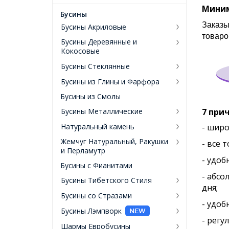
Миним
Бусины
Заказы
Бусины Акриловые
товаро
Бусины Деревянные и
Кокосовые
Бусины Стеклянные
Бусины из Глины и Фарфора
Бусины из Смолы
Бусины Металлические
7 прич
Натуральный камень
- широ
Жемчуг Натуральный, Ракушки
- все 
и Перламутр
- удоб
Бусины с Фианитами
- абсо
Бусины Тибетского Стиля
дня;
Бусины со Стразами
- удоб
Бусины Лэмпворк
- регу
Шармы Евробусины