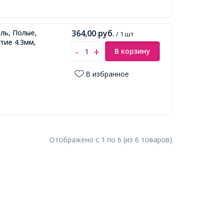
ль, Полые,
364,00
руб.
/ 1 шт
тие 4.3мм,
В корзину
В избранное
Отображено с
1
по
6
(из
6
товаров
)