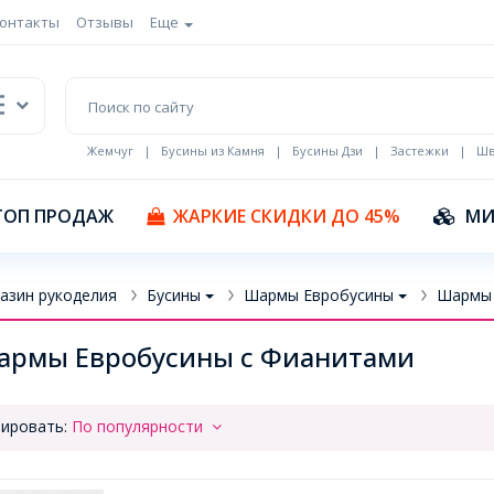
онтакты
Отзывы
Еще
Жемчуг
|
Бусины из Камня
|
Бусины Дзи
|
Застежки
|
Шв
Кулоны Эмаль
ТОП ПРОДАЖ
ЖАРКИЕ СКИДКИ ДО 45%
МИ
азин рукоделия
Бусины
Шармы Евробусины
Шармы 
армы Евробусины с Фианитами
ировать:
По популярности