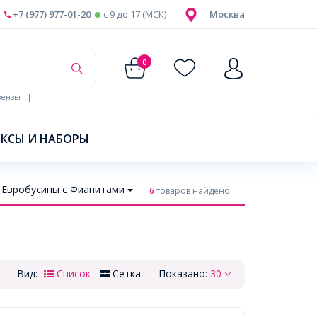
+7 (977) 977-01-20
c 9 до 17 (МСК)
Москва
0
ензы
|
КСЫ И НАБОРЫ
Евробусины с Фианитами
6
товаров найдено
Вид:
Список
Сетка
Показано:
30