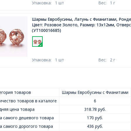
Упаковка:
1 шт
Вес:
1 г
Шармы Евробусины, Латунь с Фианитами, Ронде
Цвет: Розовое Золото, Размер: 13х12мм, Отверс
(УТ100016685)
Упаковка:
1 шт
Вес:
2 г
егория товаров
Шармы Евробусины с Фианитами
ичество товаров в каталоге
6
дняя цена товара
318.78 руб.
а самого дешевого товара
170 руб.
а самого дорогого товара
436 руб.