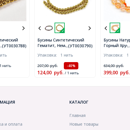
тический
Бусины Синтетический
Бусины Нату
агнитный, На
Гематит, Немагнитный, на
Горный Хруст
...(УТ0030788)
...(УТ0030790)
.
е, Цвет:
нитях, Круглые, Золото,
нитях, Кругл
нить
Упаковка:
1 нить
Упаковка:
1
етр: 8мм,
4мм, Отв. 1мм, около
Золотой, Раз
коло
95шт/38см/нить,
Отв. 1мм, ок
1 нить
207,00
руб.
634,00
руб.
-40%
ть,
(УТ0030790)
28шт/18см/н
124,00
руб.
399,00
руб.
/ 1 нить
(УТ10001150
МАЦИЯ
КАТАЛОГ
Главная
ка и оплата
Новые товары