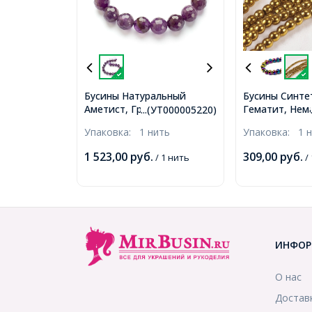
Бусины Натуральный
Бусины Синте
Аметист, Граненые, На
Гематит, Нем
...(УТ000005220)
нитях, Круглые, Размер:
нитях, Круглы
Упаковка:
1 нить
Упаковка:
1 
10мм, Отверстие 1мм,
Золото, Диам
около 18шт/18см/нить,
Отв. 1.5мм, о
1 523,00
руб.
309,00
руб.
/ 1 нить
/ 
(УТ000005220)
50шт/40см/ни
(УТ0030788)
ИНФОР
О нас
Достав