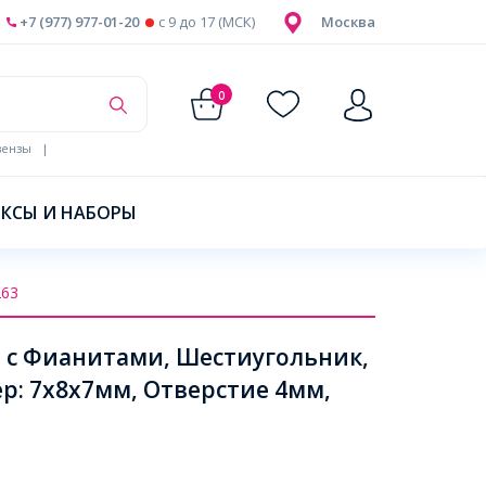
+7 (977) 977-01-20
c 9 до 17 (МСК)
Москва
0
ензы
|
КСЫ И НАБОРЫ
263
 с Фианитами, Шестиугольник,
ер: 7x8x7мм, Отверстие 4мм,