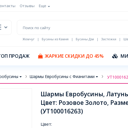
онтакты
Отзывы
Еще
Жемчуг
|
Бусины из Камня
|
Бусины Дзи
|
Застежки
|
Шв
Кулоны Эмаль
ТОП ПРОДАЖ
ЖАРКИЕ СКИДКИ ДО 45%
МИ
робусины
Шармы Евробусины с Фианитами
УТ100016
Шармы Евробусины, Латунь
Цвет: Розовое Золото, Разм
(УТ100016263)
Цвет: