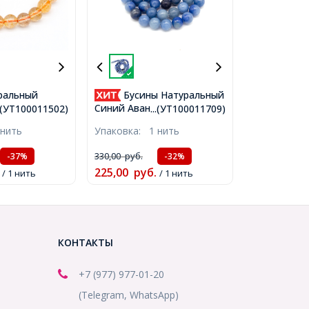
ральный
Бусины Натуральный
аль, на
Синий Авантюрин Круглые,
..(УТ100011502)
...(УТ100011709)
ые, Цвет:
6мм, Отверстие 0.8мм,
 нить
Упаковка:
1 нить
мер: 6мм,
около 65шт/38см/нить,
оло
(УТ100011709)
330,00
руб.
-37%
-32%
ить,
225,00
руб.
2)
/ 1 нить
/ 1 нить
КОНТАКТЫ
+7 (977) 977-01-20
(Telegram, WhatsApp)