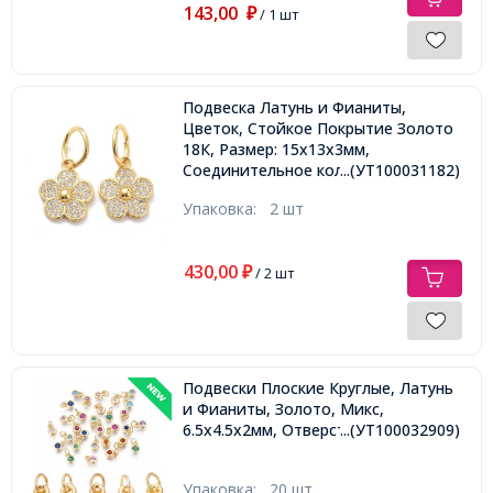
143,00
₽
/ 1 шт
Подвеска Латунь и Фианиты,
Цветок, Стойкое Покрытие Золото
18К, Размер: 15х13х3мм,
Соединительное колечко: 10х1мм,
...(УТ100031182)
Внутренний диаметр: 7.5мм,
Упаковка:
2 шт
430,00
₽
/ 2 шт
Подвески Плоские Круглые, Латунь
и Фианиты, Золото, Микс,
6.5х4.5х2мм, Отверстие 2.5-3мм,
...(УТ100032909)
Упаковка:
20 шт