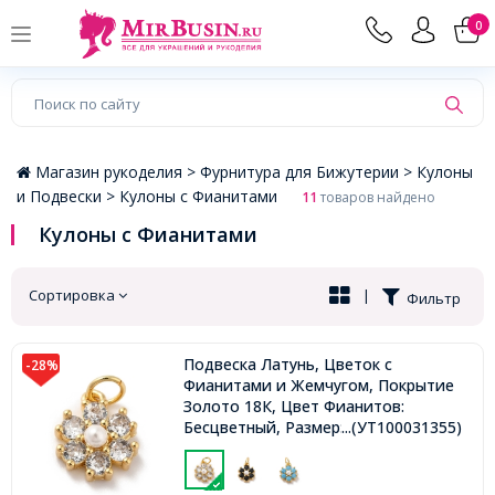
×
0
Магазин рукоделия >
Фурнитура для Бижутерии >
Кулоны
и Подвески >
Кулоны с Фианитами
11
товаров найдено
Кулоны с Фианитами
Сортировка
|
Фильтр
Подвеска Латунь, Цветок с
-28%
Фианитами и Жемчугом, Покрытие
Золото 18К, Цвет Фианитов:
Бесцветный, Размер: 12.5х10.5х4мм,
...(УТ100031355)
Отверстие 3.6мм, Кольцо: 5х0.7мм,