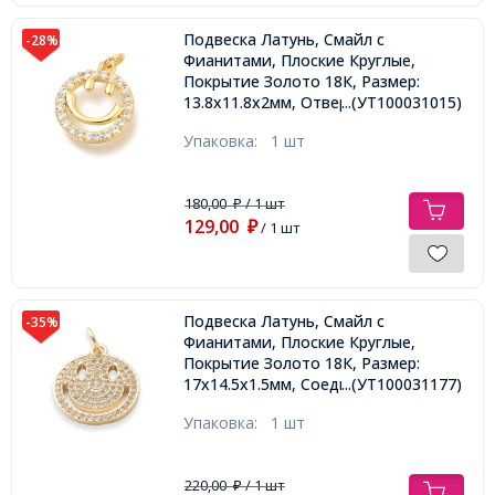
Подвеска Латунь, Смайл с
-28%
Фианитами, Плоские Круглые,
Покрытие Золото 18К, Размер:
13.8х11.8х2мм, Отверстие 2.4мм,
...(УТ100031015)
Соединительное кольцо: 4х0.8мм,
Упаковка:
1 шт
180,00
/ 1 шт
₽
129,00
₽
/ 1 шт
Подвеска Латунь, Смайл с
-35%
Фианитами, Плоские Круглые,
Покрытие Золото 18К, Размер:
17х14.5х1.5мм, Соединительное
...(УТ100031177)
кольцо: 5х1мм, Внутренний
Упаковка:
1 шт
диаметр 3.5мм,
220,00
/ 1 шт
₽