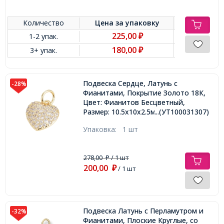
Количество
Цена за
упаковку
225,00
1-2 упак.
₽
180,00
3+ упак.
₽
Подвеска Сердце, Латунь с
-28%
Фианитами, Покрытие Золото 18К,
Цвет: Фианитов Бесцветный,
Размер: 10.5х10х2.5мм, Отверстие
...(УТ100031307)
3мм, Соединительное кольцо
Упаковка:
1 шт
5х0.7мм,
278,00
/ 1 шт
₽
200,00
₽
/ 1 шт
Подвеска Латунь с Перламутром и
-32%
Фианитами, Плоские Круглые, со