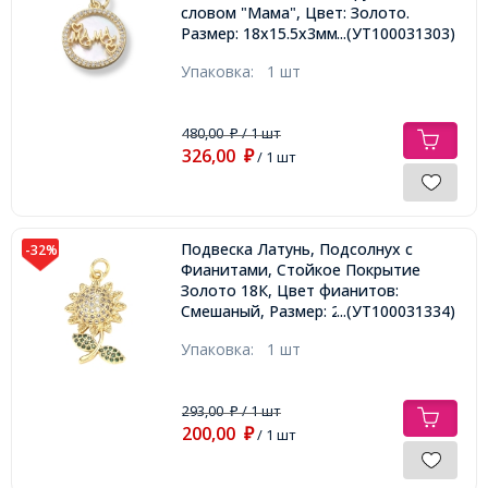
словом "Мама", Цвет: Золото.
Размер: 18х15.5х3мм, Отверстие
...(УТ100031303)
3.5мм,
Упаковка:
1 шт
480,00
/ 1 шт
₽
326,00
₽
/ 1 шт
Подвеска Латунь, Подсолнух с
-32%
Фианитами, Стойкое Покрытие
Золото 18К, Цвет фианитов:
Смешаный, Размер: 25х14х6.5мм,
...(УТ100031334)
Отверстие 3мм, Соединительное
Упаковка:
1 шт
кольцо 5х1мм,
293,00
/ 1 шт
₽
200,00
₽
/ 1 шт