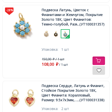
Подвеска Латунь, Цветок с
-28%
Фианитами и Жемчугом, Покрытие
Золото 18К, Цвет Фианитов:
Темно-голубой, Размер:
...(УТ100031357)
12.5х10.5х4мм, Отверстие 3.6мм,
Кольцо: 5х0.7мм,
Упаковка:
1 шт
150,00
/ 1 шт
₽
108,00
₽
/ 1 шт
Подвеска Сердце, Латунь и Фианит,
Стойкое Покрытие Золото 18К,
Цвет Фианита: Коралловый,
Размер: 9.5х7х3мм,
...(УТ100031338)
Соединительное кольцо 5х0.7мм,
Упаковка:
2 шт
Внутренний диаметр 3.6мм,