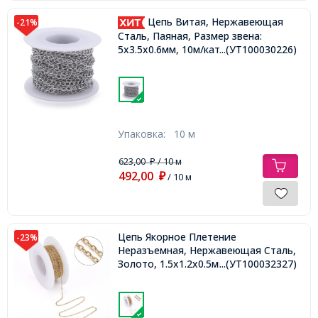
Цепь Витая, Нержавеющая
-21%
Сталь, Паяная, Размер звена:
5х3.5х0.6мм, 10м/катушка,
...(УТ100030226)
Упаковка:
10 м
623,00
/ 10 м
₽
492,00
₽
/ 10 м
Цепь Якорное Плетение
-23%
Неразъемная, Нержавеющая Сталь,
Золото, 1.5x1.2x0.5мм, 10м/катушка,
...(УТ100032327)