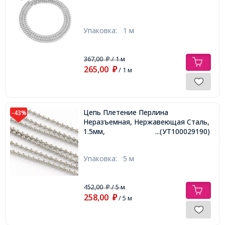
Упаковка:
1 м
367,00
/ 1 м
₽
265,00
₽
/ 1 м
Цепь Плетение Перлина
-43%
Неразъемная, Нержавеющая Сталь,
1.5мм,
...(УТ100029190)
Упаковка:
5 м
452,00
/ 5 м
₽
258,00
₽
/ 5 м