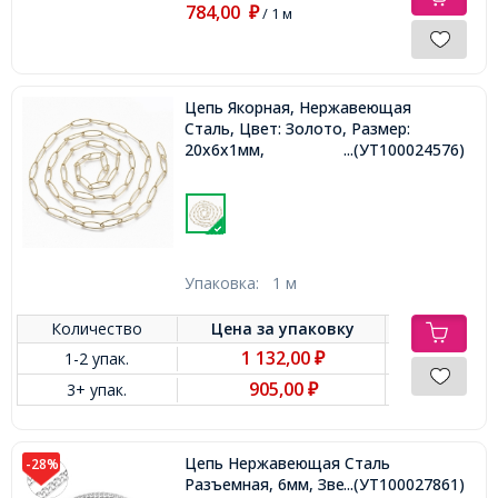
784,00
₽
/ 1 м
Цепь Якорная, Нержавеющая
Сталь, Цвет: Золото, Размер:
20x6x1мм,
...(УТ100024576)
Упаковка:
1 м
Количество
Цена за
упаковку
1 132,00
1-2 упак.
₽
905,00
3+ упак.
₽
Цепь Нержавеющая Сталь
-28%
Разъемная, 6мм, Звено 9х6х2мм,
...(УТ100027861)