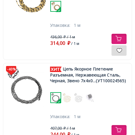
Упаковка:
1 м
436,00
/ 1 м
₽
314,00
₽
/ 1 м
Цепь Якорное Плетение
-40%
Разъемная, Нержавеющая Сталь,
Черная, Звено 7х4х0.8 мм,
...(УТ100024565)
Упаковка:
1 м
407,00
/ 1 м
₽
244,00
₽
/ 1 м