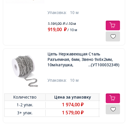
Упаковка:
10 м
1 194,00
/ 10 м
₽
919,00
₽
/ 10 м
Цепь Нержавеющая Сталь
Разъемная, 6мм, Звено 9х6х2мм,
10м/катушка,
...(УТ100032349)
Упаковка:
10 м
Количество
Цена за
упаковку
1 974,00
1-2 упак.
₽
1 579,00
3+ упак.
₽