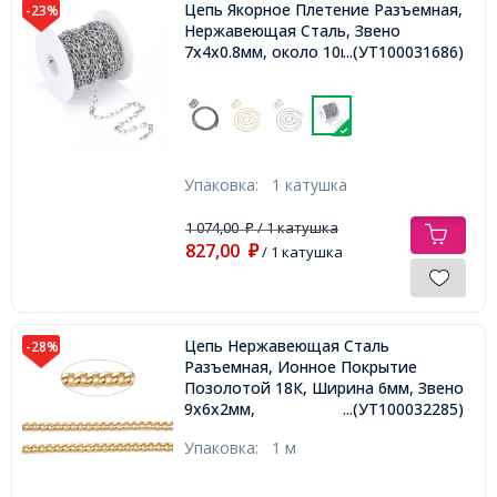
Цепь Якорное Плетение Разъемная,
-23%
Нержавеющая Сталь, Звено
7х4х0.8мм, около 10м/катушка,
...(УТ100031686)
Упаковка:
1 катушка
1 074,00
/ 1 катушка
₽
827,00
₽
/ 1 катушка
Цепь Нержавеющая Сталь
-28%
Разъемная, Ионное Покрытие
Позолотой 18К, Ширина 6мм, Звено
9х6х2мм,
...(УТ100032285)
Упаковка:
1 м