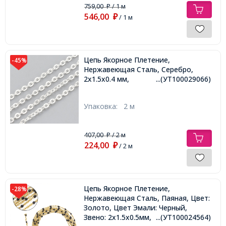
759,00
/ 1 м
₽
546,00
₽
/ 1 м
Цепь Якорное Плетение,
-45%
Нержавеющая Сталь, Серебро,
2x1.5x0.4 мм,
...(УТ100029066)
Упаковка:
2 м
407,00
/ 2 м
₽
224,00
₽
/ 2 м
Цепь Якорное Плетение,
-28%
Нержавеющая Сталь, Паяная, Цвет:
Золото, Цвет Эмали: Черный,
Звено: 2х1.5х0.5мм,
...(УТ100024564)