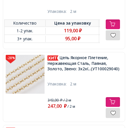
Упаковка:
2 м
Количество
Цена за
упаковку
119,00
1-2 упак.
₽
95,00
3+ упак.
₽
Цепь Якорное Плетение,
-28%
Нержавеющая Сталь, Паяная,
Золото, Звено: 3x2x0.5 мм,
...(УТ100029040)
Упаковка:
2 м
343,00
/ 2 м
₽
247,00
₽
/ 2 м