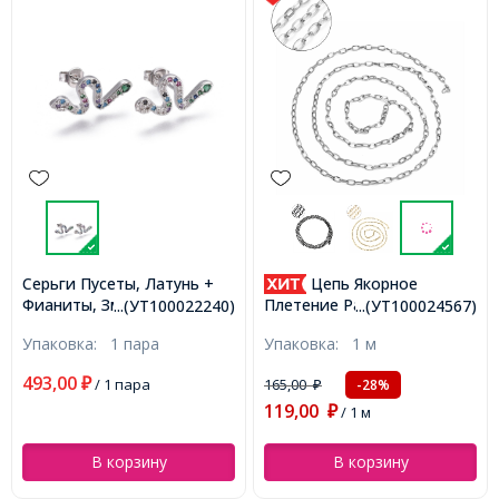
Серьги Пусеты, Латунь +
Цепь Якорное
Фианиты, Змея, Цвет:
Плетение Разъемная,
...(УТ100022240)
...(УТ100024567)
Платина, Размер:
Нержавеющая Сталь,
Упаковка:
1 пара
Упаковка:
1 м
17~17.5x8мм, Штифт
Звено 7х4х0.8мм,
0.7мм, (УТ100022240)
(УТ100024567)
493,00
₽
/ 1 пара
165,00
-28%
₽
119,00
₽
/ 1 м
В корзину
В корзину