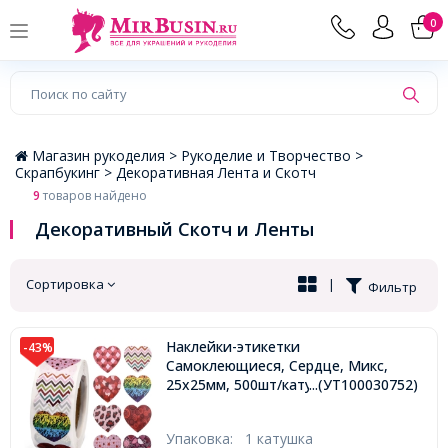
×
0
Магазин рукоделия >
Рукоделие и Творчество >
Скрапбукинг >
Декоративная Лента и Скотч
9
товаров найдено
Декоративный Скотч и Ленты
Сортировка
|
Фильтр
Наклейки-этикетки
-43%
Самоклеющиеся, Сердце, Микс,
25х25мм, 500шт/катушка,
...(УТ100030752)
Упаковка:
1 катушка