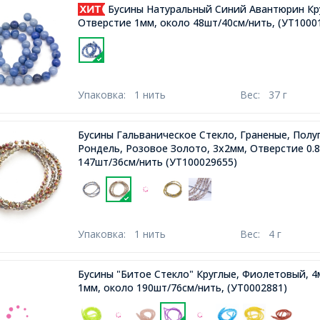
Бусины Натуральный Синий Авантюрин Кру
Отверстие 1мм, около 48шт/40см/нить,
(УТ1000
Упаковка:
1 нить
Вес:
37 г
Бусины Гальваническое Стекло, Граненые, Полу
Рондель, Розовое Золото, 3х2мм, Отверстие 0.
147шт/36см/нить
(УТ100029655)
Упаковка:
1 нить
Вес:
4 г
Бусины "Битое Стекло" Круглые, Фиолетовый, 4
1мм, около 190шт/76см/нить,
(УТ0002881)