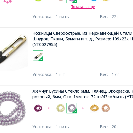
Показать еще
Упаковка:
1 нить
Вес:
22 г
Ножницы Сверхострые, из Нержавеющей Стали,
Шнуров, Ткани, Бумаги и т. д., Размер: 109х23х1
(УТ0027955)
Упаковка:
1 шт
Вес:
17 г
Жемчуг Бусины Стекло 6мм, Глянец, Экокраска, 
розовый, 6мм, Отв. 1мм, ок. 72шт/43см/нить
(УТ
Упаковка:
1 нить
Вес:
20 г