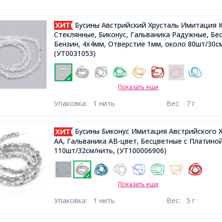
Бусины Австрийский Хрусталь Имитация К
Стеклянные, Биконус, Гальваника Радужные, Бе
Бензин, 4х4мм, Отверстие 1мм, около 80шт/30с
(УТ0031053)
Показать еще
Упаковка:
1 нить
Вес:
7 г
Бусины Биконус Имитация Австрийского Х
АА, Гальваника АВ-цвет, Бесцветные с Платино
110шт/32см/нить,
(УТ100006906)
Показать еще
Упаковка:
1 нить
Вес:
5 г