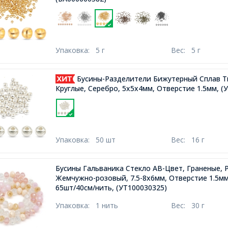
Упаковка:
5 г
Вес:
5 г
Бусины-Разделители Бижутерный Сплав Т
Круглые, Серебро, 5х5х4мм, Отверстие 1.5мм,
(У
Упаковка:
50 шт
Вес:
16 г
Бусины Гальваника Стекло АВ-Цвет, Граненые, 
Жемчужно-розовый, 7.5-8х6мм, Отверстие 1.5мм
65шт/40см/нить,
(УТ100030325)
Упаковка:
1 нить
Вес:
30 г