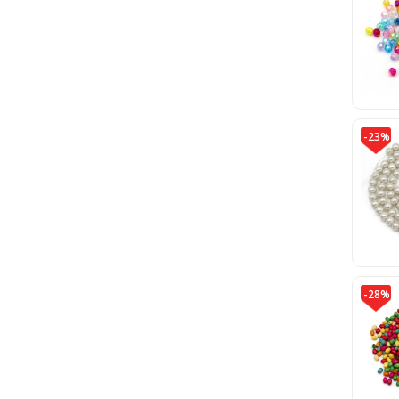
-23%
-28%