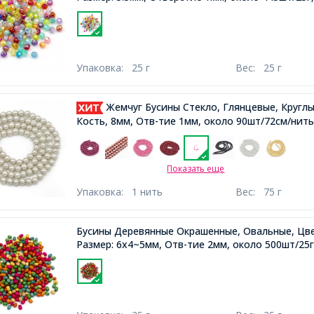
Упаковка:
25 г
Вес:
25 г
Жемчуг Бусины Стекло, Глянцевые, Круглы
Кость, 8мм, Отв-тие 1мм, около 90шт/72см/нить
Показать еще
Упаковка:
1 нить
Вес:
75 г
Бусины Деревянные Окрашенные, Овальные, Цве
Размер: 6x4~5мм, Отв-тие 2мм, около 500шт/25г