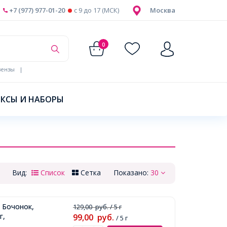
+7 (977) 977-01-20
c 9 до 17 (МСК)
Москва
0
ензы
|
КСЫ И НАБОРЫ
Вид:
Список
Сетка
Показано:
30
 Бочонок,
129,00
руб.
/ 5 г
г,
99,00
руб.
/ 5 г