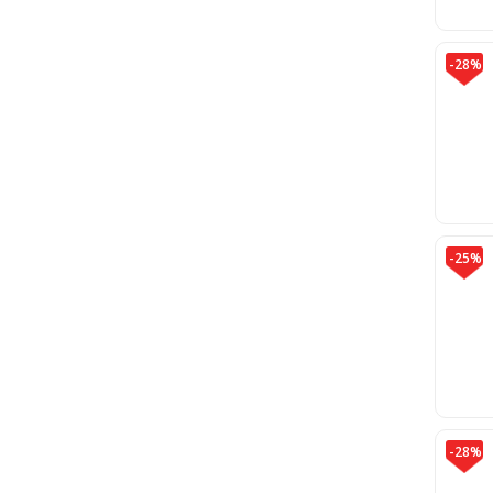
-28%
-25%
-28%