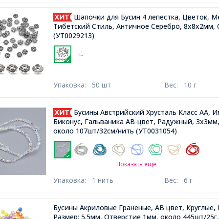
Шапочки для Бусин 4 лепестка, Цветок, М
Тибетский Стиль, Античное Серебро, 8х8х2мм, 
(УТ0029213)
Упаковка:
50 шт
Вес:
10 г
Бусины Австрийский Хрусталь Класс АА, 
Биконус, Гальваника АВ-цвет, Радужный, 3х3мм,
около 107шт/32см/нить
(УТ0031054)
Показать еще
Упаковка:
1 нить
Вес:
6 г
Бусины Акриловые Граненые, АВ цвет, Круглые, 
Размер: 5.5мм, Отверстие 1мм, около 445шт/25г