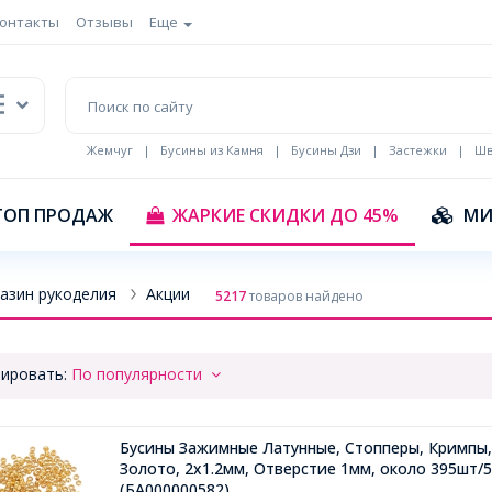
онтакты
Отзывы
Еще
Жемчуг
|
Бусины из Камня
|
Бусины Дзи
|
Застежки
|
Шв
Кулоны Эмаль
ТОП ПРОДАЖ
ЖАРКИЕ СКИДКИ ДО 45%
МИ
азин рукоделия
Акции
5217
товаров найдено
ировать:
По популярности
Бусины Зажимные Латунные, Стопперы, Кримпы,
Золото, 2х1.2мм, Отверстие 1мм, около 395шт/5
(БА000000582)