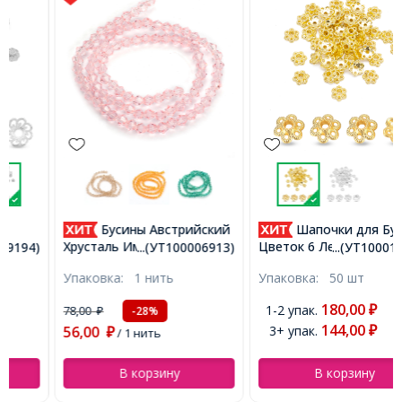
Бусины Австрийский
Шапочки для Бусин
Хрусталь Имитация,
Цветок 6 Лепестков,
...(УТ100006913)
...(УТ100011112)
Стеклянные, Граненые
Сплав, Тибетский Стиль,
Упаковка:
1 нить
Упаковка:
50 шт
Биконус, Розовый, 4х4мм,
Золото, 6х2мм, Отверстие
Отверстие 1мм, около
1мм, (УТ100011112)
180,00
1-2 упак.
78,00
₽
-28%
₽
80шт/30см/нить,
144,00
56,00
3+ упак.
₽
(УТ100006913)
₽
/ 1 нить
В корзину
В корзину