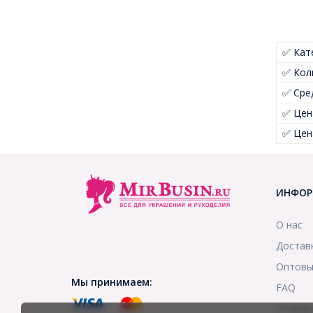
✅ Кат
✅ Кол
✅ Сре
✅ Цен
✅ Цен
ИНФОР
О нас
Достав
Оптовы
Мы принимаем:
FAQ
Отзыв