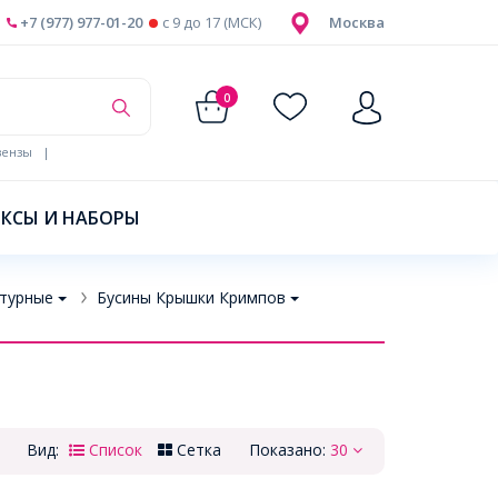
+7 (977) 977-01-20
c 9 до 17 (МСК)
Москва
0
ензы
|
КСЫ И НАБОРЫ
турные
Бусины Крышки Кримпов
Вид:
Список
Сетка
Показано:
30