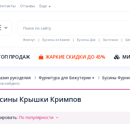
онтакты
Отзывы
Еще
Жемчуг
|
Бусины из Камня
|
Бусины Дзи
|
Застежки
|
Шв
Кулоны Эмаль
ТОП ПРОДАЖ
ЖАРКИЕ СКИДКИ ДО 45%
МИ
азин рукоделия
Фурнитура для Бижутерии
Бусины Фурни
ов найдено
усины Крышки Кримпов
ировать:
По популярности