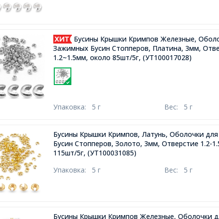
Бусины Крышки Кримпов Железные, Обол
Зажимных Бусин Стопперов, Платина, 3мм, Отв
1.2~1.5мм, около 85шт/5г,
(УТ100017028)
Упаковка:
5 г
Вес:
5 г
Бусины Крышки Кримпов, Латунь, Оболочки дл
Бусин Стопперов, Золото, 3мм, Отверстие 1.2-1
115шт/5г,
(УТ100031085)
Упаковка:
5 г
Вес:
5 г
Бусины Крышки Кримпов Железные, Оболочки 