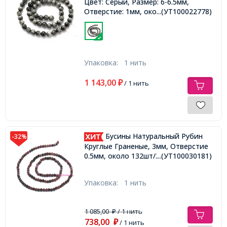
Цвет: Серый, Размер: 6-6.5мм,
Отверстие: 1мм, около
...(УТ100022778)
60шт/37.5см/нить
Упаковка:
1 нить
1 143,00
₽
/ 1 нить
Бусины Натуральный Рубин
-32%
Круглые Граненые, 3мм, Отверстие
0.5мм, около 132шт/38см/нить,
...(УТ100030181)
Упаковка:
1 нить
1 085,00
/ 1 нить
₽
738,00
₽
/ 1 нить