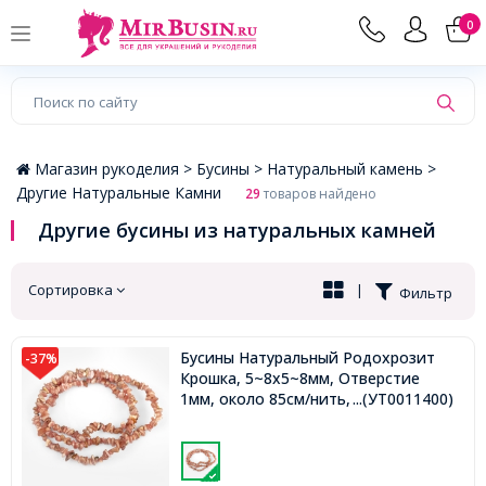
×
0
Магазин рукоделия >
Бусины >
Натуральный камень >
Другие Натуральные Камни
29
товаров найдено
Другие бусины из натуральных камней
Сортировка
|
Фильтр
Бусины Натуральный Родохрозит
-37%
Крошка, 5~8х5~8мм, Отверстие
1мм, около 85см/нить,
...(УТ0011400)