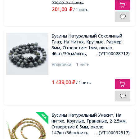
279,00
/ 1 нить
₽
201,00
₽
/ 1 нить
Бусины Натуральный Соколиный
Глаз, На Нитях, Круглые, Размер:
8мм, Отверстие: 1мм, около
46шт/39см/нить,
...(УТ100028712)
Упаковка:
1 нить
1 439,00
₽
/ 1 нить
Бусины Натуральный Унакит, На
нитях, Круглые, Граненые, 2-2.5мм,
Отверстие 0.5мм, около
147шт/36см/нить,
...(УТ100032517)