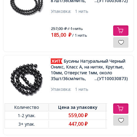
87шт/36см/нить,
...(УТ100030872)
Упаковка:
1 нить
257,00
/ 1 нить
₽
185,00
₽
/ 1 нить
Бусины Натуральный Черный
Оникс, Класс А, на нитях, Круглые,
10мм, Отверстие 1мм, около
35шт/36см/нить,
...(УТ100030873)
Упаковка:
1 нить
Количество
Цена за
упаковку
559,00
1-2 упак.
₽
447,00
3+ упак.
₽