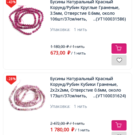
Бусины Натуральный Красный
-43%
Корунд/Рубин Круглые Граненые,
3.5мм, Отверстие 0.6мм, около
106шт/37см/нить,
...(УТ100031586)
Упаковка:
1 нить
1 180,00
/ 1 нить
₽
673,00
₽
/ 1 нить
Бусины Натуральный Красный
-28%
Корунд/Рубин Кубики Граненые,
2х2х2мм, Отверстие 0.6мм, около
173шт/37см/нить,
...(УТ100031624)
Упаковка:
1 нить
2 472,00
/ 1 нить
₽
1 780,00
₽
/ 1 нить