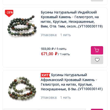
Бусины Натуральный Индийский
-28%
Кровавый Камень - Гелиотроп, на
нитях, Круглые, Неокрашенные,
8мм, Отв. 1мм, около 45шт/36.5см/
...(УТ100030119)
нить
Упаковка:
1 нить
933,00
/ 1 нить
₽
671,00
₽
/ 1 нить
Бусины Натуральный
Африканский Кровавый Камень -
Гелиотроп, на нитях, Круглые,
...(УТ100030141)
Неокрашенные, 8-9мм, Отв. 0.8-9мм,
около 40шт/36см/нить
Упаковка:
1 нить