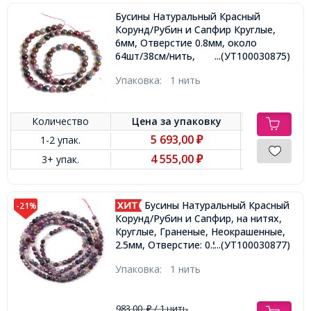
Бусины Натуральный Красный
Корунд/Рубин и Сапфир Круглые,
6мм, Отверстие 0.8мм, около
64шт/38см/нить,
...(УТ100030875)
Упаковка:
1 нить
Количество
Цена за
упаковку
5 693,00
1-2 упак.
₽
4 555,00
3+ упак.
₽
Бусины Натуральный Красный
-21%
Корунд/Рубин и Сапфир, на нитях,
Круглые, Граненые, Неокрашенные,
...(УТ100030877)
2.5мм, Отверстие: 0.5мм, около
150шт/37см/нить,
Упаковка:
1 нить
983,00
/ 1 нить
₽