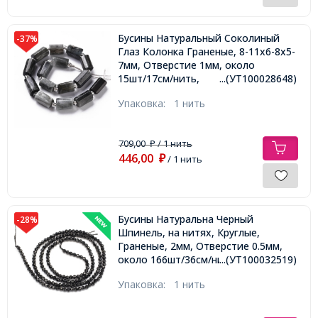
Бусины Натуральный Соколиный
-37%
Глаз Колонка Граненые, 8-11х6-8х5-
7мм, Отверстие 1мм, около
15шт/17см/нить,
...(УТ100028648)
Упаковка:
1 нить
709,00
/ 1 нить
₽
446,00
₽
/ 1 нить
Бусины Натуральна Черный
-28%
Шпинель, на нитях, Круглые,
Граненые, 2мм, Отверстие 0.5мм,
около 166шт/36см/нить,
...(УТ100032519)
Упаковка:
1 нить