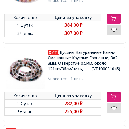
Упаковка:
1 нить
Количество
Цена за
упаковку
384,00
1-2 упак.
₽
307,00
3+ упак.
₽
Бусины Натуральные Камни
Смешанные Круглые Граненые, 3х2-
3мм, Отверстие 0.5мм, около
121шт/36см/нить,
...(УТ100031045)
Упаковка:
1 нить
Количество
Цена за
упаковку
282,00
1-2 упак.
₽
225,00
3+ упак.
₽