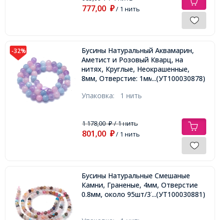
777,00
₽
/ 1 нить
Бусины Натуральный Аквамарин,
-32%
Аметист и Розовый Кварц, на
нитях, Круглые, Неокрашенные,
8мм, Отверстие: 1мм, около
...(УТ100030878)
48шт/38см/нить,
Упаковка:
1 нить
1 178,00
/ 1 нить
₽
801,00
₽
/ 1 нить
Бусины Натуральные Смешаные
Камни, Граненые, 4мм, Отверстие
0.8мм, около 95шт/37см/нить,
...(УТ100030881)