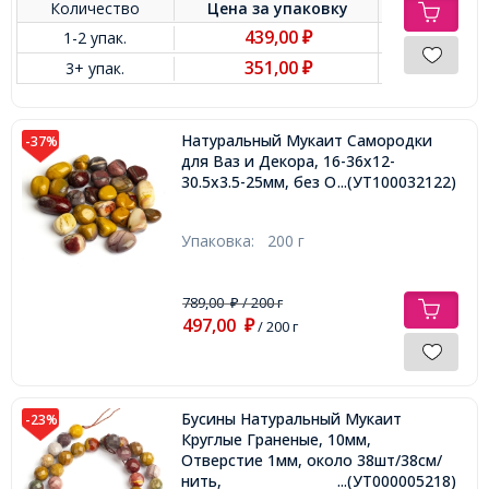
Количество
Цена за
упаковку
439,00
1-2 упак.
₽
351,00
3+ упак.
₽
Натуральный Мукаит Самородки
-37%
для Ваз и Декора, 16-36x12-
30.5x3.5-25мм, без Отверстия,
...(УТ100032122)
Упаковка:
200 г
789,00
/ 200 г
₽
497,00
₽
/ 200 г
Бусины Натуральный Мукаит
-23%
Круглые Граненые, 10мм,
Отверстие 1мм, около 38шт/38см/
нить,
...(УТ000005218)