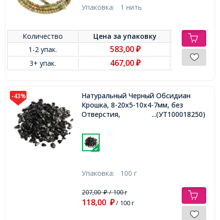
Упаковка:
1 нить
Количество
Цена за
упаковку
583,00
1-2 упак.
₽
467,00
3+ упак.
₽
Натуральный Черный Обсидиан
-43%
Крошка, 8-20x5-10x4-7мм, без
Отверстия,
...(УТ100018250)
Упаковка:
100 г
207,00
/ 100 г
₽
118,00
₽
/ 100 г