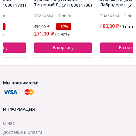
Тигровый Глаз Круглые
Лабрадорит Круглые,
...(УТ100011730)
...(УТ100022703)
Матовые, 8мм, Отверстие
Матовые, 10мм, Отверстие
Упаковка:
1 нить
Упаковка:
1 нить
1мм, около 43шт/36см/
1мм, около 19шт/18см/
нить, (УТ100011730)
нить, (УТ100022703)
480,00
430,00
₽
/ 1 нить
-37%
₽
271,00
₽
/ 1 нить
В корзину
В корзину
Мы принимаем:
ИНФОРМАЦИЯ
О нас
Доставка и оплата