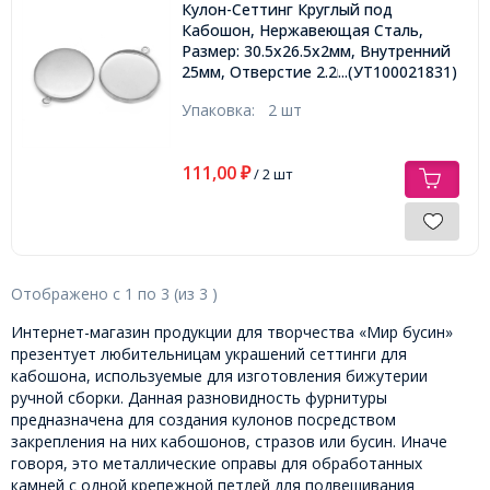
Кулон-Сеттинг Круглый под
Кабошон, Нержавеющая Сталь,
Размер: 30.5x26.5x2мм, Внутренний
25мм, Отверстие 2.2мм,
...(УТ100021831)
Упаковка:
2 шт
111,00
₽
/ 2 шт
Отображено с
1
по
3
(из
3
)
Интернет-магазин продукции для творчества «Мир бусин»
презентует любительницам украшений сеттинги для
кабошона, используемые для изготовления бижутерии
ручной сборки. Данная разновидность фурнитуры
предназначена для создания кулонов посредством
закрепления на них кабошонов, стразов или бусин. Иначе
говоря, это металлические оправы для обработанных
камней с одной крепежной петлей для подвешивания