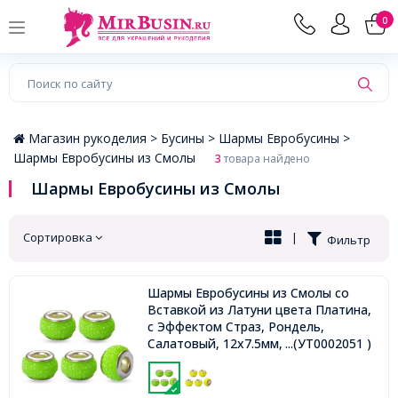
×
0
Магазин рукоделия >
Бусины >
Шармы Евробусины >
Шармы Евробусины из Смолы
3
товара найдено
Шармы Евробусины из Смолы
Сортировка
|
Фильтр
Шармы Евробусины из Смолы со
Вставкой из Латуни цвета Платина,
с Эффектом Страз, Рондель,
Салатовый, 12х7.5мм, Отверстие
...(УТ0002051 )
4.5мм,