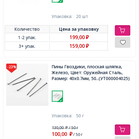
Упаковка:
20 шт
Количество
Цена за
упаковку
199,00
1-2 упак.
₽
159,00
3+ упак.
₽
Пины Гвоздики, плоская шляпка,
-23%
Железо, Цвет: Оружейная Сталь,
Размер: 40х0.7мм, 50г/около 290шт,
...(УТ000004025)
Упаковка:
50 г
130,00
/ 50 г
₽
100,00
₽
/ 50 г