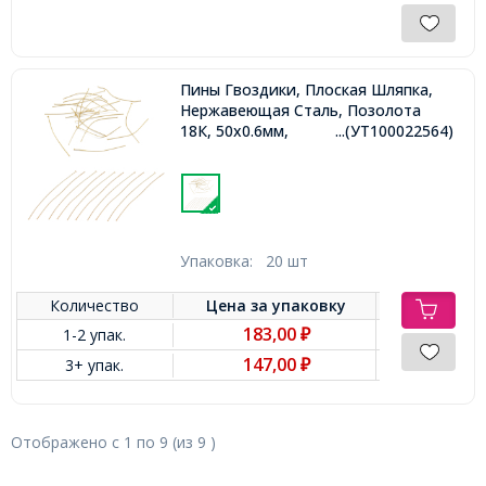
Пины Гвоздики, Плоская Шляпка,
Нержавеющая Сталь, Позолота
18К, 50х0.6мм,
...(УТ100022564)
Упаковка:
20 шт
Количество
Цена за
упаковку
183,00
1-2 упак.
₽
147,00
3+ упак.
₽
Отображено с
1
по
9
(из
9
)