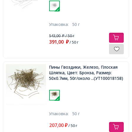
Упаковка:
50 г
543,00
/ 50 г
₽
391,00
₽
/ 50 г
Пины Гвоздики, Железо, Плоская
Шляпка, Цвет: Бронза, Размер:
50х0.7мм, 50г/около 250шт,
...(УТ100018158)
Упаковка:
50 г
207,00
₽
/ 50 г