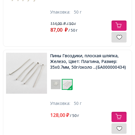
Упаковка:
50 г
114,00
/ 50 г
₽
87,00
₽
/ 50 г
Пины Гвоздики, плоская шляпка,
Железо, Цвет: Платина, Размер:
35х0.7мм, 50г/около 320шт,
...(БА000000434)
Упаковка:
50 г
128,00
₽
/ 50 г