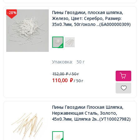
Пины Гвоздики, плоская шляпка,
-28%
Железо, Цвет: Серебро, Размер:
35х0.7мм, 50г/около 320шт,
...(БА000000309)
Упаковка:
50 г
152,00
/ 50 г
₽
110,00
₽
/ 50 г
Пины Гвоздики Плоская Шляпка,
Нержавеющая Сталь, Золото,
45х0.7мм, Шляпка 2мм,
...(УТ100027982)