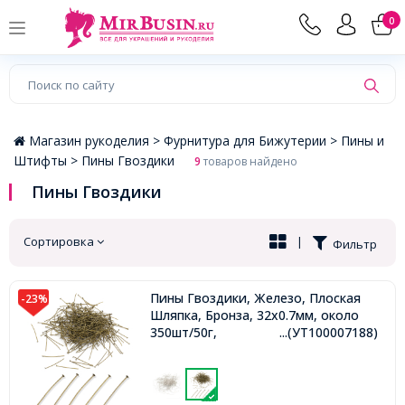
×
0
Магазин рукоделия >
Фурнитура для Бижутерии >
Пины и
Штифты >
Пины Гвоздики
9
товаров найдено
Пины Гвоздики
Сортировка
|
Фильтр
Пины Гвоздики, Железо, Плоская
-23%
Шляпка, Бронза, 32х0.7мм, около
350шт/50г,
...(УТ100007188)