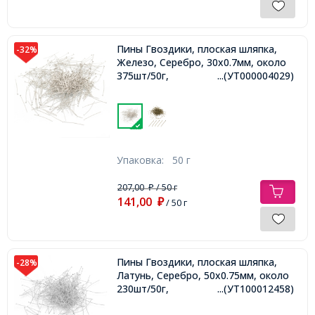
Пины Гвоздики, плоская шляпка,
-32%
Железо, Серебро, 30х0.7мм, около
375шт/50г,
...(УТ000004029)
Упаковка:
50 г
207,00
/ 50 г
₽
141,00
₽
/ 50 г
Пины Гвоздики, плоская шляпка,
-28%
Латунь, Серебро, 50х0.75мм, около
230шт/50г,
...(УТ100012458)