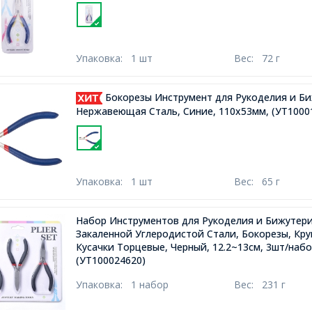
Упаковка:
1 шт
Вес:
72 г
Бокорезы Инструмент для Рукоделия и Б
Нержавеющая Сталь, Синие, 110x53мм,
(УТ1000
Упаковка:
1 шт
Вес:
65 г
Набор Инструментов для Рукоделия и Бижутери
Закаленной Углеродистой Стали, Бокорезы, Кру
Кусачки Торцевые, Черный, 12.2~13см, 3шт/набо
(УТ100024620)
Упаковка:
1 набор
Вес:
231 г