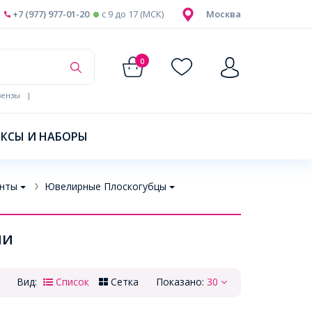
+7 (977) 977-01-20
c 9 до 17 (МСК)
Москва
0
ензы
|
КСЫ И НАБОРЫ
нты
Ювелирные Плоскогубцы
ии
Вид:
Список
Сетка
Показано:
30