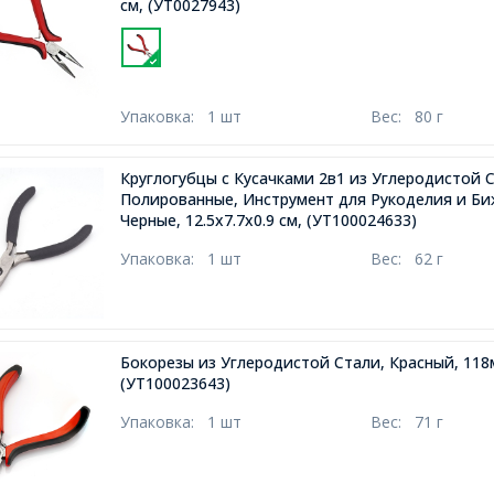
см,
(УТ0027943)
Упаковка:
1 шт
Вес:
80 г
Круглогубцы с Кусачками 2в1 из Углеродистой 
Полированные, Инструмент для Рукоделия и Би
Черные, 12.5х7.7х0.9 см,
(УТ100024633)
Упаковка:
1 шт
Вес:
62 г
Бокорезы из Углеродистой Стали, Красный, 118
(УТ100023643)
Упаковка:
1 шт
Вес:
71 г