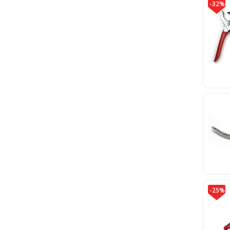
-32%
-25%