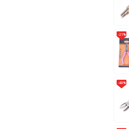
-21%
-40%