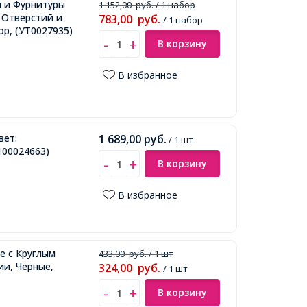
и и Фурнитуры
1 152,00
руб.
/ 1 набор
 Отверстий и
783,00
руб.
/ 1 набор
ор,
(УТ0027935)
В корзину
В избранное
вет:
1 689,00
руб.
/ 1 шт
100024663)
В корзину
В избранное
е с Круглым
433,00
руб.
/ 1 шт
ии, Черные,
324,00
руб.
/ 1 шт
В корзину