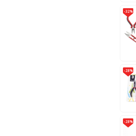
-32%
-28%
-28%