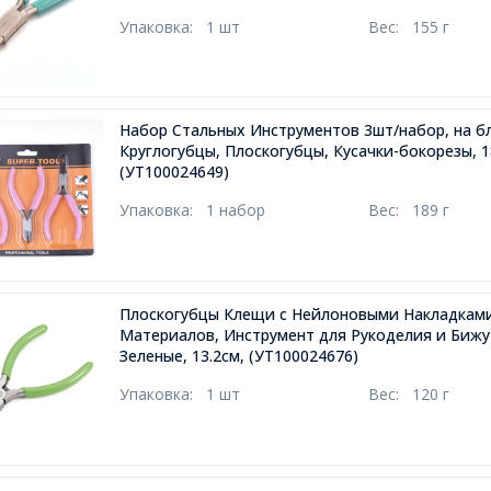
Упаковка:
1 шт
Вес:
155 г
Набор Стальных Инструментов 3шт/набор, на б
Круглогубцы, Плоскогубцы, Кусачки-бокорезы, 18
(УТ100024649)
Упаковка:
1 набор
Вес:
189 г
Плоскогубцы Клещи с Нейлоновыми Накладками
Материалов, Инструмент для Рукоделия и Бижу
Зеленые, 13.2см,
(УТ100024676)
Упаковка:
1 шт
Вес:
120 г