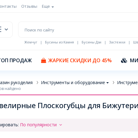
онтакты
Отзывы
Еще
Жемчуг
|
Бусины из Камня
|
Бусины Дзи
|
Застежки
|
Шв
Кулоны Эмаль
ТОП ПРОДАЖ
ЖАРКИЕ СКИДКИ ДО 45%
МИ
азин рукоделия
Инструменты и оборудование
Инструме
ов найдено
елирные Плоскогубцы для Бижутер
ировать:
По популярности