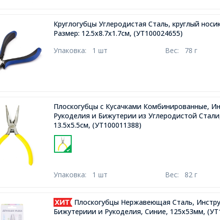
Круглогубцы Углеродистая Сталь, круглый носик
Размер: 12.5х8.7х1.7см,
(УТ100024655)
Упаковка:
1 шт
Вес:
78 г
Плоскогубцы с Кусачками Комбинированные, Ин
Рукоделия и Бижутерии из Углеродистой Стали
13.5x5.5см,
(УТ100011388)
Упаковка:
1 шт
Вес:
82 г
Плоскогубцы Нержавеющая Сталь, Инстру
Бижутериии и Рукоделия, Синие, 125х53мм,
(УТ