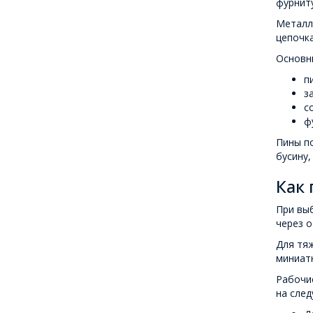
фурниту
Металли
цепочка
Основн
п
з
с
ф
Пины по
бусину,
Как
При выб
через о
Для тя
миниат
Рабочие
на след