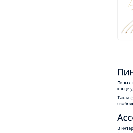
Пин
Пины с 
конце у
Такая ф
свободн
Асс
В инте