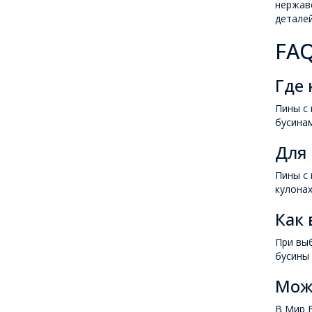
нержав
деталей
FAQ
Где 
Пины с 
бусинам
Для
Пины с 
кулонах
Как 
При выб
бусины 
Мож
В Мир Б