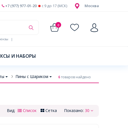
+7 (977) 977-01-20
c 9 до 17 (МСК)
Москва
0
ензы
|
КСЫ И НАБОРЫ
ты
Пины с Шариком
6
товаров найдено
Вид:
Список
Сетка
Показано:
30