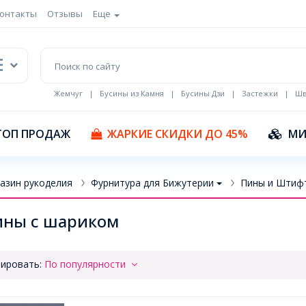
онтакты
Отзывы
Еще
Жемчуг
|
Бусины из Камня
|
Бусины Дзи
|
Застежки
|
Шв
Кулоны Эмаль
ТОП ПРОДАЖ
ЖАРКИЕ СКИДКИ ДО 45%
МИ
азин рукоделия
Фурнитура для Бижутерии
Пины и Штиф
ины с шариком
ировать:
По популярности