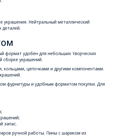
.
е украшения. Нейтральный металлический
х деталей.
том
ный формат удобен для небольших творческих
й сборке украшений.
, кольцами, цепочками и другими компонентами.
крашений.
ром фурнитуры и удобным форматом покупки. Для
;
крашений;
й запас.
уаров ручной работы. Пины с шариком из