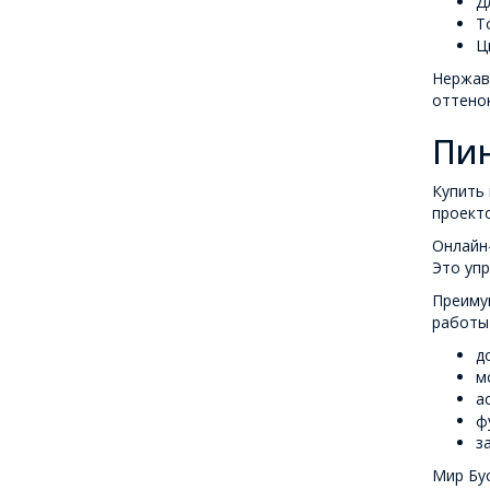
Д
Т
Ц
Нержав
оттенок
Пин
Купить 
проекто
Онлайн
Это уп
Преиму
работы
д
м
а
ф
з
Мир Бус