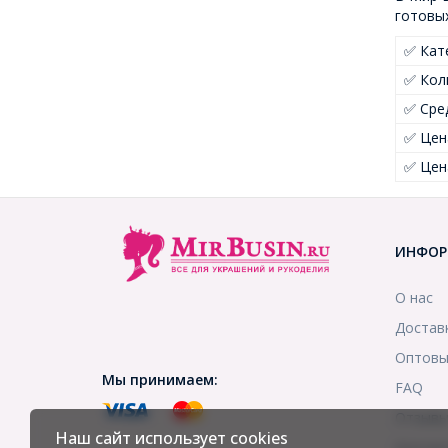
готовых
✅ Кат
✅ Кол
✅ Сре
✅ Цен
✅ Цен
ИНФОР
О нас
Достав
Оптовы
Мы принимаем:
FAQ
Отзыв
Наш сайт использует cookies
Контак