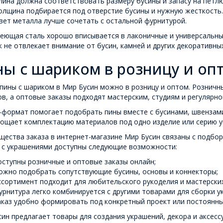
лина должна соответствовать размеру бусины и запасу на петлю
олщина подбирается под отверстие бусины и нужную жесткость.
вет металла лучше сочетать с остальной фурнитурой.
еющая сталь хорошо вписывается в лаконичные и универсальны
 не отвлекает внимание от бусин, камней и других декоративны
ы с шариком в розницу и оп
пины с шариком в Мир Бусин можно в розницу и оптом. Рознич
в, а оптовые заказы подходят мастерским, студиям и регулярно
-формат помогает подобрать пины вместе с бусинами, швензами
рощает комплектацию материалов под одно изделие или серию у
щества заказа в интернет-магазине Мир Бусин связаны с подбо
 с украшениями доступны следующие возможности:
оступны розничные и оптовые заказы онлайн;
ожно подобрать сопутствующие бусины, основы и коннекторы;
ссортимент подходит для любительского рукоделия и мастерских
урнитура легко комбинируется с другими товарами для сборки у
аказ удобно формировать под конкретный проект или постоянны
ин предлагает товары для создания украшений, декора и аксесс