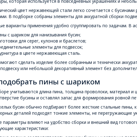
ры, которая используется в повседневных украшениях и неболь
ческий цвет нержавеющей стали легко сочетается с бусинами 
ми. В подборке собраны элементы для аккуратной сборки подвес
ые варианты применения удобно сгруппировать по задачам. В а
ины с шариком для нанизывания бусин;
аготовки для серег, кулонов и браслетов;
оединительные элементы для подвесок;
урнитура в цвете нержавеющая сталь.
могают сделать изделие более собранным и технически аккурат
 подвеску или небольшой декоративный элемент без дополните
 подобрать пины с шариком
оре учитываются длина пина, толщина проволоки, материал и 
тверстие бусины и оставлял запас для формирования ровной пе
желых бусин обычно подбирают более жесткие стальные пины, к
юрных деталей подходят тонкие элементы, не перегружающие ук
 параметры влияют на удобство сборки и внешний вид готовог
ующие характеристики: