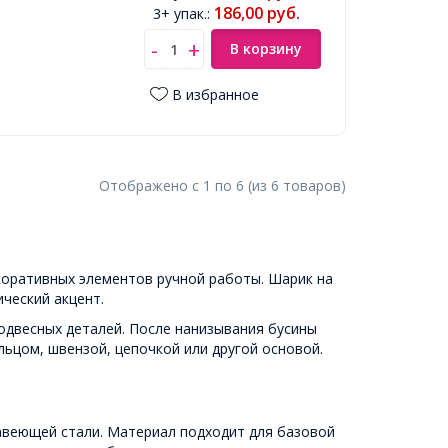
186,00
руб.
3+ упак.
:
В корзину
В избранное
Отображено с
1
по
6
(из
6
товаров
)
коративных элементов ручной работы. Шарик на
ческий акцент.
подвесных деталей. После нанизывания бусины
льцом, швензой, цепочкой или другой основой.
авеющей стали. Материал подходит для базовой