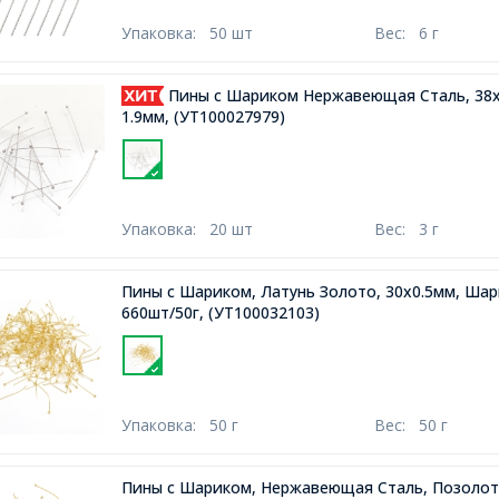
Упаковка:
50 шт
Вес:
6 г
Пины с Шариком Нержавеющая Сталь, 38х
1.9мм,
(УТ100027979)
Упаковка:
20 шт
Вес:
3 г
Пины с Шариком, Латунь Золото, 30х0.5мм, Шар
660шт/50г,
(УТ100032103)
Упаковка:
50 г
Вес:
50 г
Пины с Шариком, Нержавеющая Сталь, Позолота