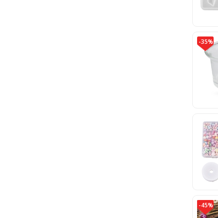
-35%
-45%