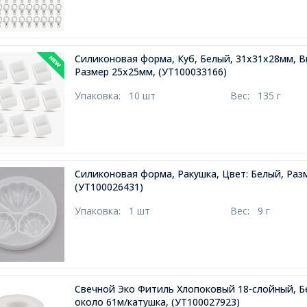
Силиконовая форма, Куб, Белый, 31х31х28мм, 
Размер 25х25мм,
(УТ100033166)
Упаковка:
10 шт
Вес:
135 г
Силиконовая форма, Ракушка, Цвет: Белый, Раз
(УТ100026431)
Упаковка:
1 шт
Вес:
9 г
Свечной Эко Фитиль Хлопоковый 18-слойный, Бе
около 61м/катушка,
(УТ100027923)