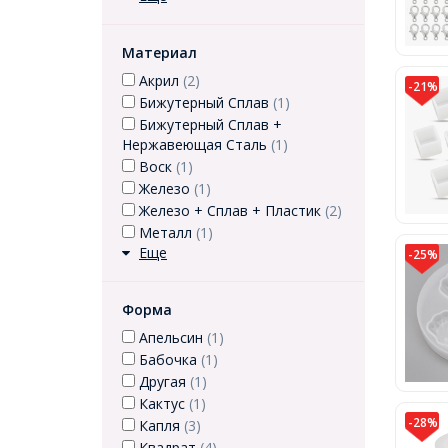
Материал
Акрил
(2)
-21%
Бижутерный Сплав
(1)
Бижутерный Сплав +
Нержавеющая Сталь
(1)
Воск
(1)
Железо
(1)
Железо + Сплав + Пластик
(2)
Металл
(1)
Еще
-25%
Форма
Апельсин
(1)
Бабочка
(1)
Другая
(1)
Кактус
(1)
-28%
Капля
(3)
Квадрат
(4)