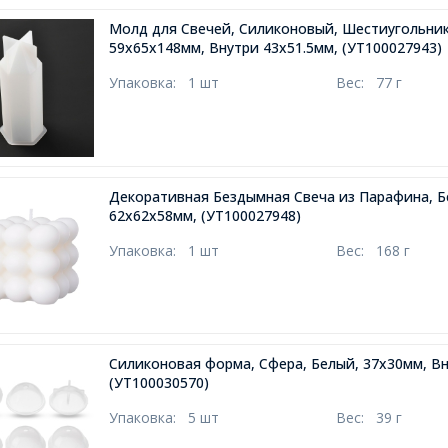
Молд для Свечей, Силиконовый, Шестиугольник
59х65х148мм, Внутри 43х51.5мм,
(УТ100027943)
Упаковка:
1 шт
Вес:
77 г
Декоративная Бездымная Свеча из Парафина, Б
62х62х58мм,
(УТ100027948)
Упаковка:
1 шт
Вес:
168 г
Силиконовая форма, Сфера, Белый, 37х30мм, В
(УТ100030570)
Упаковка:
5 шт
Вес:
39 г