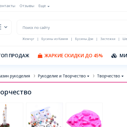
онтакты
Отзывы
Еще
Жемчуг
|
Бусины из Камня
|
Бусины Дзи
|
Застежки
|
Шв
Кулоны Эмаль
ТОП ПРОДАЖ
ЖАРКИЕ СКИДКИ ДО 45%
МИ
азин рукоделия
Рукоделие и Творчество
Творчество
орчество