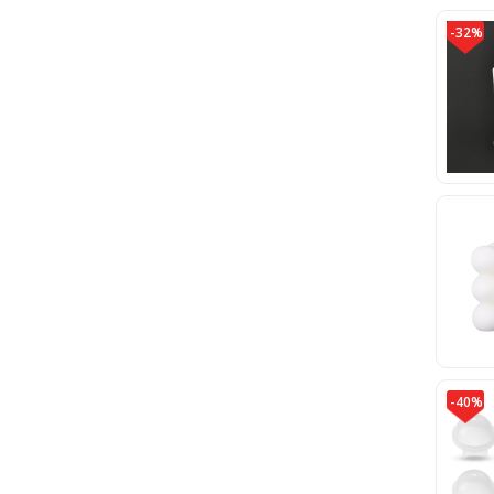
-32%
-40%