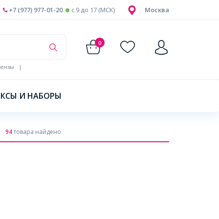
+7 (977) 977-01-20
c 9 до 17 (МСК)
Москва
0
ензы
|
КСЫ И НАБОРЫ
94
товара найдено