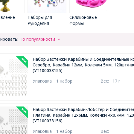
овление
Наборы для
Силиконовые
й
Рукоделия
Формы
ировать:
По популярности
Набор Застежки Карабины и Соединительные к
Серебро, Карабин 12мм, Колечки 5мм, 120шт/на
(УТ100033155)
Упаковка:
1 набор
Вес:
17 г
Набор Застежки Карабин-Лобстер и Соедините
Платина, Карабин 12х6мм, Колечки 4х0.7мм, 12
(УТ100033156)
Упаковка:
1 набор
Вес: