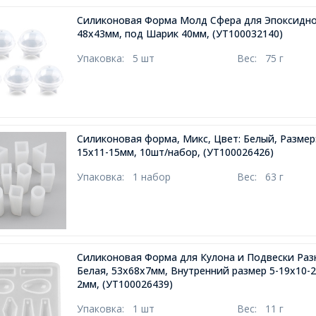
Силиконовая Форма Молд Сфера для Эпоксидн
48х43мм, под Шарик 40мм,
(УТ100032140)
Упаковка:
5 шт
Вес:
75 г
Силиконовая форма, Микс, Цвет: Белый, Размер:
15х11-15мм, 10шт/набор,
(УТ100026426)
Упаковка:
1 набор
Вес:
63 г
Силиконовая Форма для Кулона и Подвески Раз
Белая, 53х68х7мм, Внутренний размер 5-19х10-
2мм,
(УТ100026439)
Упаковка:
1 шт
Вес:
11 г