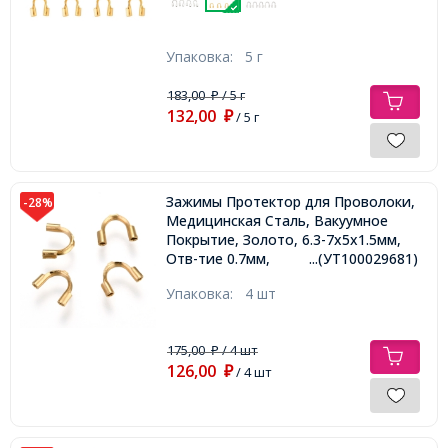
Упаковка:
5 г
183,00
/ 5 г
₽
132,00
₽
/ 5 г
Зажимы Протектор для Проволоки,
-28%
Медицинская Сталь, Вакуумное
Покрытие, Золото, 6.3-7х5х1.5мм,
Отв-тие 0.7мм,
...(УТ100029681)
Упаковка:
4 шт
175,00
/ 4 шт
₽
126,00
₽
/ 4 шт