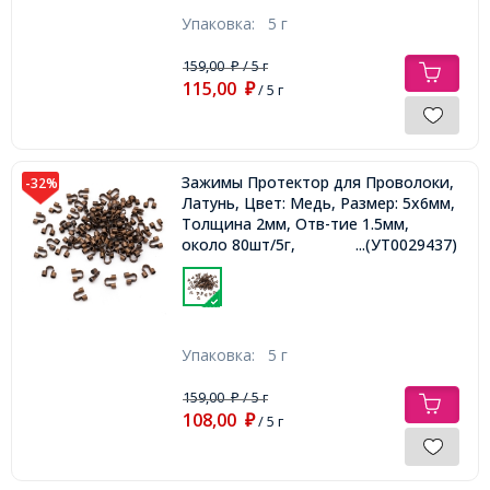
Упаковка:
5 г
159,00
/ 5 г
₽
115,00
₽
/ 5 г
Зажимы Протектор для Проволоки,
-32%
Латунь, Цвет: Медь, Размер: 5х6мм,
Толщина 2мм, Отв-тие 1.5мм,
около 80шт/5г,
...(УТ0029437)
Упаковка:
5 г
159,00
/ 5 г
₽
108,00
₽
/ 5 г