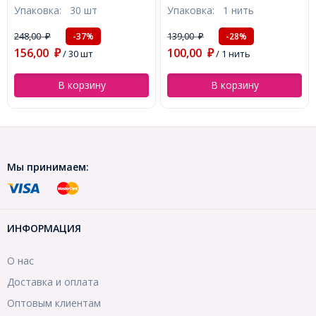
Упаковка:
1 нить
Упаковка:
1 катушка
хлопка, Круглые, Серо-
0.5мм, около 50м/кату
голубой, Диаметр: 4мм,
(УТ100005492)
139,00
239,00
-28%
-28%
₽
₽
Отв.1мм, ок. 100шт/41см/
100,00
172,00
нить (УТ0024631)
₽
/ 1 нить
₽
/ 1 катушка
В корзину
В корзину
Мы принимаем:
ИНФОРМАЦИЯ
О нас
Доставка и оплата
Оптовым клиентам