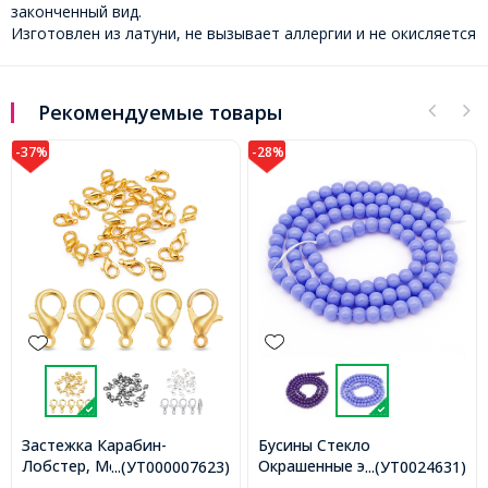
законченный вид.
Изготовлен из латуни, не вызывает аллергии и не окисляется
Рекомендуемые товары
-28%
-28%
Бусины Стекло
Тросик Ювелир
Окрашенные экокраской,
лото,
Ланка Нержавеющая
...(УТ0024631)
...(УТ10000
007623)
на шнуре из смесового
2мм,
Сталь, Светло-серый,