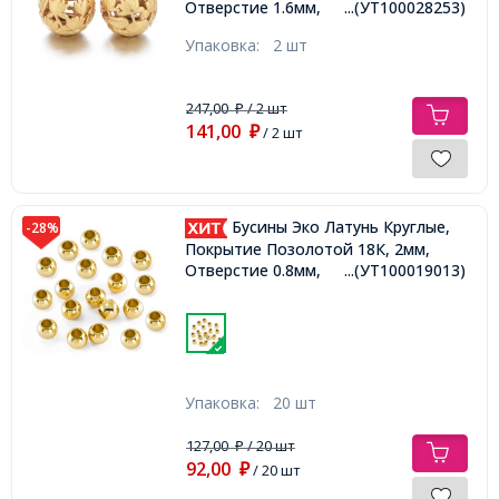
Отверстие 1.6мм,
...(УТ100028253)
Упаковка:
2 шт
247,00
/ 2 шт
₽
141,00
₽
/ 2 шт
Бусины Эко Латунь Круглые,
-28%
Покрытие Позолотой 18К, 2мм,
Отверстие 0.8мм,
...(УТ100019013)
Упаковка:
20 шт
127,00
/ 20 шт
₽
92,00
₽
/ 20 шт