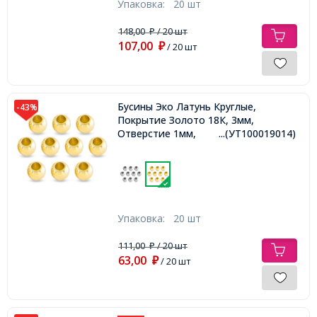
Упаковка:
20 шт
148,00
/ 20 шт
₽
107,00
₽
/ 20 шт
Бусины Эко Латунь Круглые,
-43%
Покрытие Золото 18К, 3мм,
Отверстие 1мм,
...(УТ100019014)
Упаковка:
20 шт
111,00
/ 20 шт
₽
63,00
₽
/ 20 шт