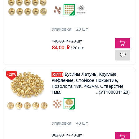
Упаковка:
20 шт
148,00
/ 20 шт
₽
84,00
₽
/ 20 шт
Бусины Латунь, Круглые,
-28%
Рифленые, Стойкое Покрытие,
Позолота 18К, 4х3мм, Отверстие
1мм,
...(УТ100031120)
Упаковка:
40 шт
303,00
/ 40 шт
₽