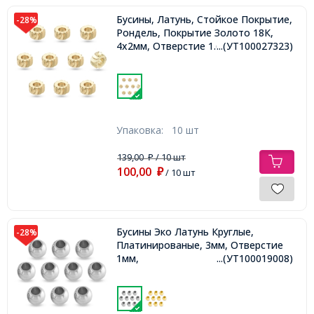
Бусины, Латунь, Стойкое Покрытие,
-28%
Рондель, Покрытие Золото 18К,
4х2мм, Отверстие 1.6мм,
...(УТ100027323)
Упаковка:
10 шт
139,00
/ 10 шт
₽
100,00
₽
/ 10 шт
Бусины Эко Латунь Круглые,
-28%
Платинированые, 3мм, Отверстие
1мм,
...(УТ100019008)