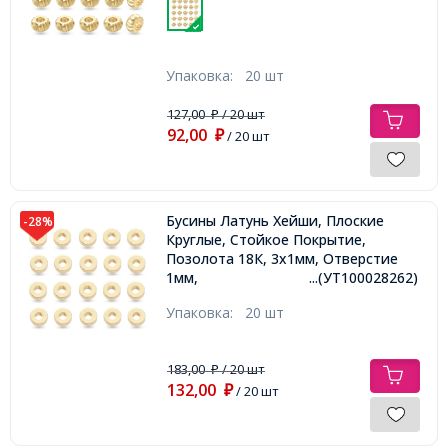
Упаковка:
20 шт
127,00
/ 20 шт
₽
92,00
₽
/ 20 шт
Бусины Латунь Хейши, Плоские
-28%
Круглые, Стойкое Покрытие,
Позолота 18К, 3х1мм, Отверстие
1мм,
...(УТ100028262)
Упаковка:
20 шт
183,00
/ 20 шт
₽
132,00
₽
/ 20 шт