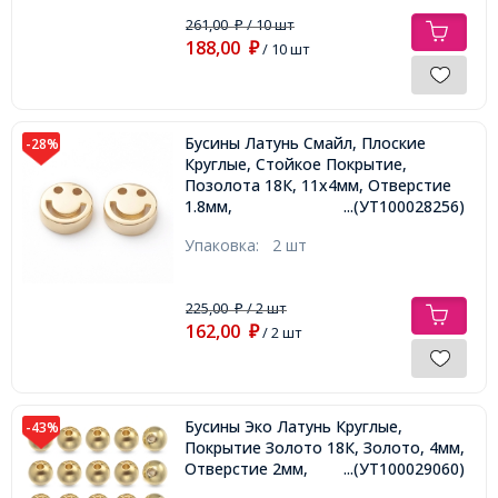
261,00
/ 10 шт
₽
188,00
₽
/ 10 шт
Бусины Латунь Смайл, Плоские
-28%
Круглые, Стойкое Покрытие,
Позолота 18К, 11х4мм, Отверстие
1.8мм,
...(УТ100028256)
Упаковка:
2 шт
225,00
/ 2 шт
₽
162,00
₽
/ 2 шт
Бусины Эко Латунь Круглые,
-43%
Покрытие Золото 18К, Золото, 4мм,
Отверстие 2мм,
...(УТ100029060)