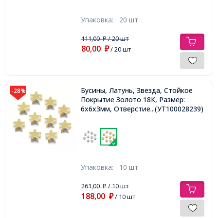
Упаковка:
20 шт
111,00
/ 20 шт
₽
80,00
₽
/ 20 шт
Бусины, Латунь, Звезда, Стойкое
-28%
Покрытие Золото 18К, Размер:
6х6х3мм, Отверстие 2мм,
...(УТ100028239)
Упаковка:
10 шт
261,00
/ 10 шт
₽
188,00
₽
/ 10 шт