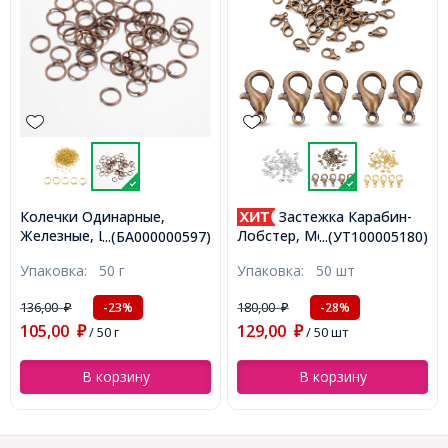
Колечки Одинарные,
Застежка Карабин-
Железные, Цвет: Медь,
Лобстер, Металл, Медь,
...(БА000000597)
...(УТ100005180)
Размер: 5х0.7мм,
12х6мм, Отверстие 1.5мм,
Упаковка:
50 г
Упаковка:
50 шт
Внутренний Диаметр
(УТ100005180)
3.6мм, около 1150шт/50г,
136,00
180,00
-23%
-28%
₽
₽
(БА000000597)
105,00
129,00
₽
/ 50 г
₽
/ 50 шт
В корзину
В корзину