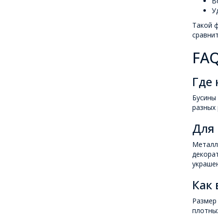
В
У
Такой ф
сравни
FAQ
Где 
Бусины 
разных 
Для 
Металли
декора
украшен
Как 
Размер 
плотных