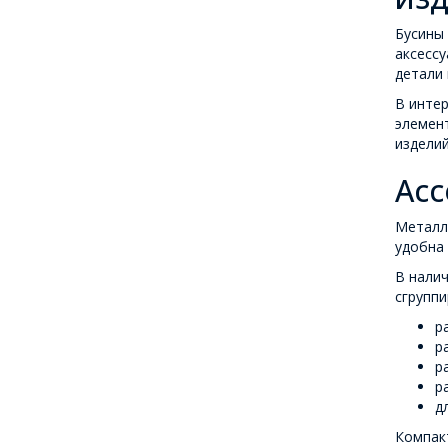
Бусины 
аксессу
детали 
В интер
элемент
изделий
Асс
Металл
удобна 
В налич
сгруппи
р
р
р
р
д
Компакт