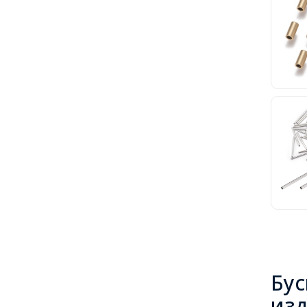
Бус
из