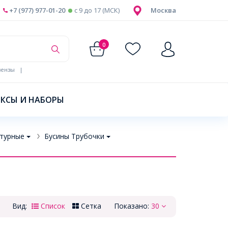
+7 (977) 977-01-20
c 9 до 17 (МСК)
Москва
0
ензы
|
КСЫ И НАБОРЫ
турные
Бусины Трубочки
Вид:
Список
Сетка
Показано:
30