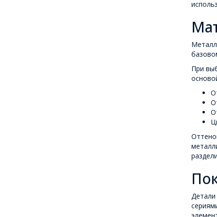
использ
Мат
Металли
базовом
При выб
основой
О
О
О
Ц
Оттенок
металл
раздел
Пок
Детали 
сериям
элемен