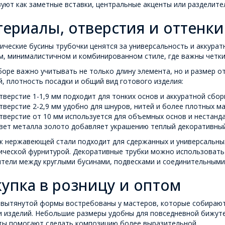
уют как заметные вставки, центральные акценты или разделите
ериалы, отверстия и оттенки
ческие бусины трубочки ценятся за универсальность и аккурат
, минималистичном и комбинированном стиле, где важны четкие
оре важно учитывать не только длину элемента, но и размер от
, плотность посадки и общий вид готового изделия:
тверстие 1-1,9 мм подходит для тонких основ и аккуратной сбор
тверстие 2-2,9 мм удобно для шнуров, нитей и более плотных м
тверстие от 10 мм используется для объемных основ и нестанд
вет металла золото добавляет украшению теплый декоративный
 нержавеющей стали подходит для сдержанных и универсальных
ической фурнитурой. Декоративные трубки можно использовать 
ители между круглыми бусинами, подвесками и соединительными
упка в розницу и оптом
вытянутой формы востребованы у мастеров, которые собирают е
и изделий. Небольшие размеры удобны для повседневной бижуте
ты помогают сделать композицию более выразительной.