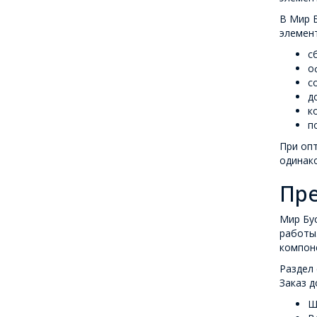
В Мир Б
элемент
с
о
с
д
к
п
При опт
одинако
Пре
Мир Бус
работы.
компоне
Раздел 
Заказ д
Ш