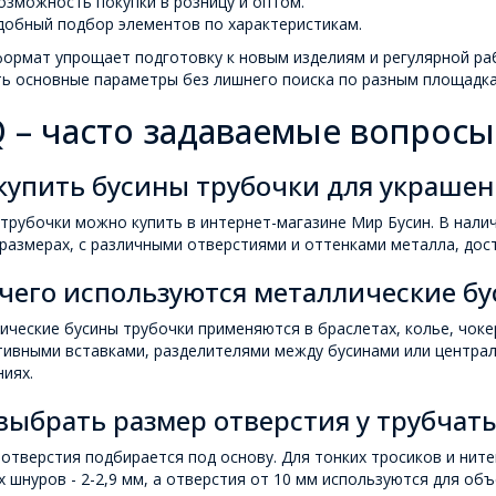
озможность покупки в розницу и оптом.
добный подбор элементов по характеристикам.
ормат упрощает подготовку к новым изделиям и регулярной ра
ть основные параметры без лишнего поиска по разным площадка
 – часто задаваемые вопросы
купить бусины трубочки для украше
трубочки можно купить в интернет-магазине Мир Бусин. В нали
размерах, с различными отверстиями и оттенками металла, дост
чего используются металлические б
ческие бусины трубочки применяются в браслетах, колье, чокер
тивными вставками, разделителями между бусинами или центра
иях.
выбрать размер отверстия у трубчат
отверстия подбирается под основу. Для тонких тросиков и ните
 шнуров - 2-2,9 мм, а отверстия от 10 мм используются для об