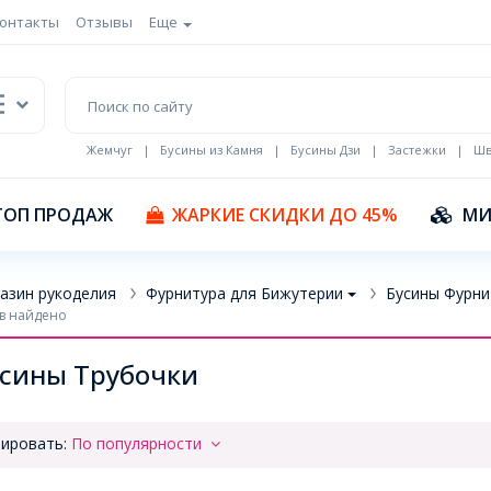
онтакты
Отзывы
Еще
Жемчуг
|
Бусины из Камня
|
Бусины Дзи
|
Застежки
|
Шв
Кулоны Эмаль
ТОП ПРОДАЖ
ЖАРКИЕ СКИДКИ ДО 45%
МИ
азин рукоделия
Фурнитура для Бижутерии
Бусины Фурни
в найдено
сины Трубочки
ировать:
По популярности