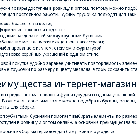
усин товары доступны в розницу и оптом, поэтому можно подо
ов для постоянной работы. Бусины трубочки подходят для таких
борка браслетов и колье;
формление чокеров и подвесок;
оздание разделителей между крупными бусинами;
обавление металлических акцентов в аксессуары;
омбинирование с камнем, стеклом и фурнитурой;
одготовка серийных украшений в едином стиле.
овой покупке удобно заранее учитывать повторяемость элемент
вые трубочки по размеру и цвету металла, чтобы сохранить ст
имущества интернет-магазин
ин предлагает материалы и фурнитуру для создания украшений,
 В одном интернет-магазине можно подобрать бусины, основы, 
нты для сборки.
с трубчатыми бусинами помогает выбирать элементы по размеру
оступен в розницу и оптом онлайн, а основные преимущества в
ирокий выбор материалов для бижутерии и рукоделия.