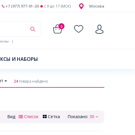
+7 (977) 977-01-20
c 9 до 17 (МСК)
Москва
0
ензы
|
КСЫ И НАБОРЫ
ит
24
товара найдено
Вид:
Список
Сетка
Показано:
30