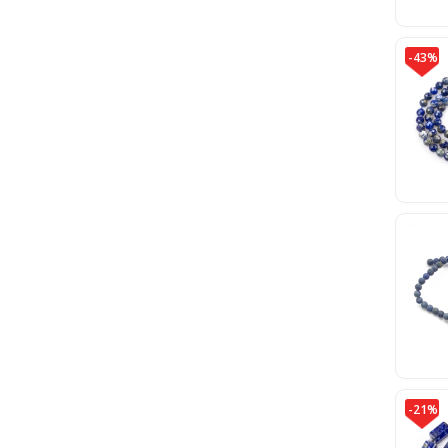
-43%
-21%