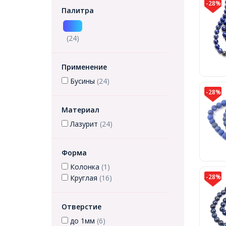
-28%
Палитра
(24)
Применение
Бусины
(24)
-28%
Материал
Лазурит
(24)
Форма
Колонка
(1)
-28%
Круглая
(16)
Отверстие
до 1мм
(6)