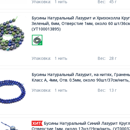
Упаковка:
1 нить
Вес:
45 г
Бусины Натуральный Лазурит и Хризоколла Круг
Зеленый, 6мм, Отверстие 1мм, около 60 шт/36с
(УТ100013895)
Упаковка:
1 нить
Вес:
28 г
Бусины Натуральный Лазурит, на нитях, Гранены
Класс А, 4мм, Отв. 0.5мм, около 90шт/37см/нить,
Упаковка:
1 нить
Вес:
13 г
Бусины Натуральный Синий Лазурит Кругл
Отверстие 1мм, около 17шт/19см/нить,
(УТ0003