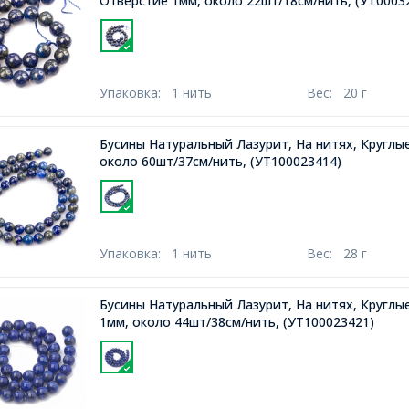
Отверстие 1мм, около 22шт/18см/нить,
(УТ0003
Упаковка:
1 нить
Вес:
20 г
Бусины Натуральный Лазурит, На нитях, Круглые
около 60шт/37см/нить,
(УТ100023414)
Упаковка:
1 нить
Вес:
28 г
Бусины Натуральный Лазурит, На нитях, Круглые
1мм, около 44шт/38см/нить,
(УТ100023421)