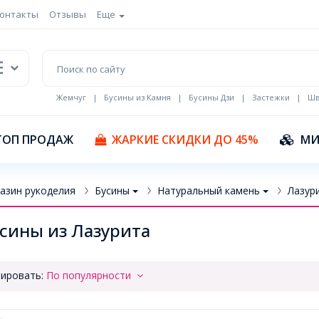
онтакты
Отзывы
Еще
Жемчуг
|
Бусины из Камня
|
Бусины Дзи
|
Застежки
|
Шв
Кулоны Эмаль
ТОП ПРОДАЖ
ЖАРКИЕ СКИДКИ ДО 45%
МИ
азин рукоделия
Бусины
Натуральный камень
Лазур
сины из Лазурита
ировать:
По популярности