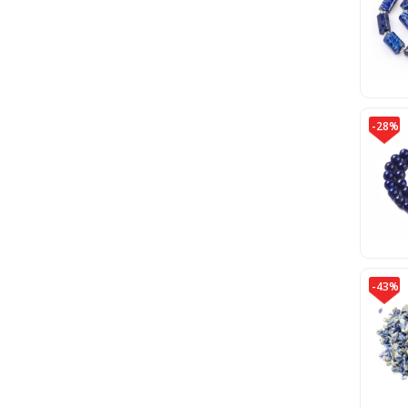
-28%
-43%