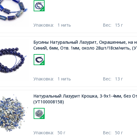
Упаковка:
1 нить
Вес:
15 г
Бусины Натуральный Лазурит, Окрашенные, на н
Синий, 6мм, Отв. 1мм, около 28шт/18см/нить,
(У
Упаковка:
1 нить
Вес:
13 г
Натуральный Лазурит Крошка, 3-9x1-4мм, без О
(УТ100008158)
Упаковка:
50 г
Вес:
50 г