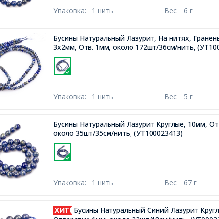
Упаковка:
1 нить
Вес:
6 г
Бусины Натуральный Лазурит, На нитях, Гранен
3х2мм, Отв. 1мм, около 172шт/36см/нить,
(УТ10
Упаковка:
1 нить
Вес:
5 г
Бусины Натуральный Лазурит Круглые, 10мм, От
около 35шт/35см/нить,
(УТ100023413)
Упаковка:
1 нить
Вес:
67 г
Бусины Натуральный Синий Лазурит Кругл