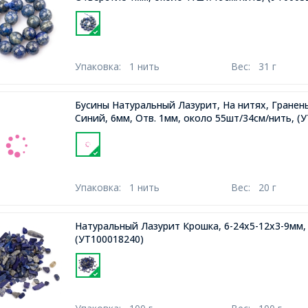
Упаковка:
1 нить
Вес:
31 г
Бусины Натуральный Лазурит, На нитях, Гранены
Синий, 6мм, Отв. 1мм, около 55шт/34см/нить,
(У
Упаковка:
1 нить
Вес:
20 г
Натуральный Лазурит Крошка, 6-24x5-12x3-9мм,
(УТ100018240)