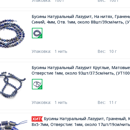
Упаковка:
100 г
Вес:
100 г
Бусины Натуральный Лазурит, На нитях, Гранены
Синий, 4мм, Отв. 1мм, около 88шт/39см/нить,
(У
Упаковка:
1 нить
Вес:
10 г
Бусины Натуральный Лазурит Круглые, Матовые
Отверстие 1мм, около 93шт/37.5см/нить,
(УТ100
Упаковка:
1 нить
Вес:
11 г
Бусины Натуральный Лазурит, Граненый, К
8x5-7мм, Отверстие: 1мм, около 17шт/19см/нит