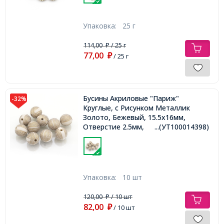
Упаковка:
25 г
114,00
/ 25 г
₽
77,00
₽
/ 25 г
Бусины Акриловые "Париж"
-32%
Круглые, с Рисунком Металлик
Золото, Бежевый, 15.5x16мм,
Отверстие 2.5мм,
...(УТ100014398)
Упаковка:
10 шт
120,00
/ 10 шт
₽
82,00
₽
/ 10 шт