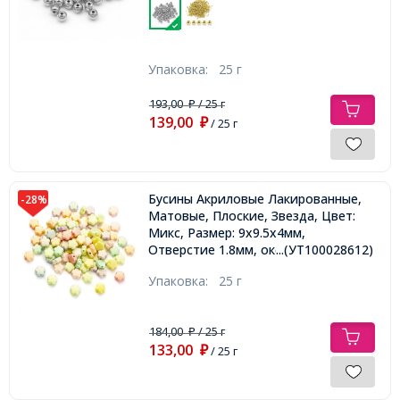
Упаковка:
25 г
193,00
/ 25 г
₽
139,00
₽
/ 25 г
Бусины Акриловые Лакированные,
-28%
Матовые, Плоские, Звезда, Цвет:
Микс, Размер: 9х9.5х4мм,
Отверстие 1.8мм, около 100шт/25г,
...(УТ100028612)
Упаковка:
25 г
184,00
/ 25 г
₽
133,00
₽
/ 25 г