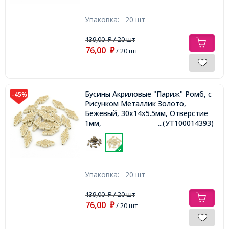
Упаковка:
20 шт
139,00
/ 20 шт
₽
76,00
₽
/ 20 шт
Бусины Акриловые "Париж" Ромб, с
-45%
Рисунком Металлик Золото,
Бежевый, 30x14x5.5мм, Отверстие
1мм,
...(УТ100014393)
Упаковка:
20 шт
139,00
/ 20 шт
₽
76,00
₽
/ 20 шт