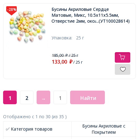
Бусины Акриловые Сердце
-28%
Матовые, Микс, 10.5х11х5.5мм,
Отверстие 2мм, около 60шт/25г,
...(УТ100028614)
Упаковка:
25 г
185,00
/ 25 г
₽
133,00
₽
/ 25 г
1
2
→
Найти
Отображено с
1
по
30
(из
35
)
Бусины Акриловые с
✅ Категория товаров
Покрытием