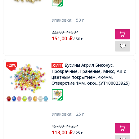
Упаковка:
50 г
223,00
/ 50 г
₽
151,00
₽
/ 50 г
Бусины Акрил Биконус,
-28%
Прозрачные, Граненые, Микс, AB с
цветным покрытием, 4х4мм,
Отверстие 1мм, около 800шт/25г,
...(УТ100023925)
Упаковка:
25 г
157,00
/ 25 г
₽
113,00
₽
/ 25 г