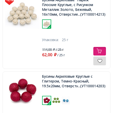
-45%
Плоские Круглые, с Рисунком
Металлик Золото, Бежевый,
16x10мм, Отверстие 1.5мм, около
...(УТ100014213)
17шт/25г,
Упаковка:
25 г
114,00
/ 25 г
₽
62,00
₽
/ 25 г
Бусины Акриловые Круглые с
Глитером, Темно-Красный,
19.5x20мм, Отверстие 2мм,
...(УТ100014203)