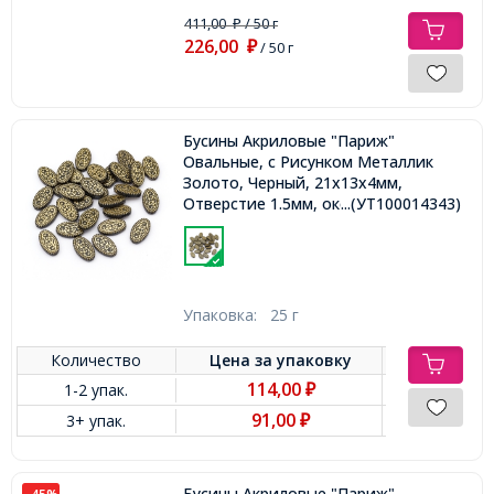
411,00
/ 50 г
₽
226,00
₽
/ 50 г
Бусины Акриловые "Париж"
Овальные, с Рисунком Металлик
Золото, Черный, 21x13x4мм,
Отверстие 1.5мм, около 30шт/25г,
...(УТ100014343)
Упаковка:
25 г
Количество
Цена за
упаковку
114,00
1-2 упак.
₽
91,00
3+ упак.
₽
Бусины Акриловые "Париж"