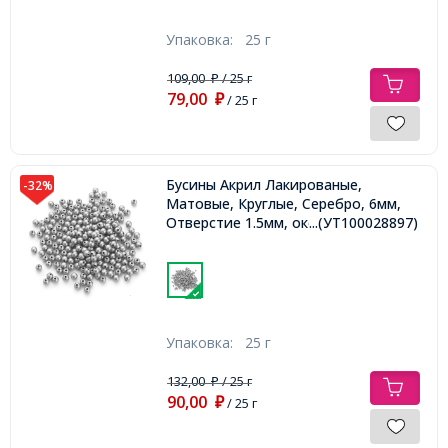
Упаковка:
25 г
109,00
/ 25 г
₽
79,00
₽
/ 25 г
Бусины Акрил Лакированые,
-32%
Матовые, Круглые, Серебро, 6мм,
Отверстие 1.5мм, около 210шт/25г,
...(УТ100028897)
Упаковка:
25 г
132,00
/ 25 г
₽
90,00
₽
/ 25 г