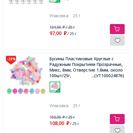
Упаковка:
25 г
134,00
/ 25 г
₽
97,00
₽
/ 25 г
Бусины Пластиковые Круглые с
-28%
Радужным Покрытием Прозрачные,
Микс, 8мм, Отверстие 1.8мм, около
100шт/25г,
...(УТ100024876)
Упаковка:
25 г
150,00
/ 25 г
₽
108,00
₽
/ 25 г