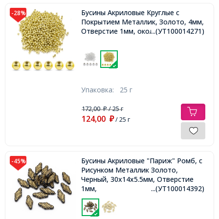
Бусины Акриловые Круглые с
-28%
Покрытием Металлик, Золото, 4мм,
Отверстие 1мм, около 700шт/25г,
...(УТ100014271)
Упаковка:
25 г
172,00
/ 25 г
₽
124,00
₽
/ 25 г
Бусины Акриловые "Париж" Ромб, с
-45%
Рисунком Металлик Золото,
Черный, 30x14x5.5мм, Отверстие
1мм,
...(УТ100014392)