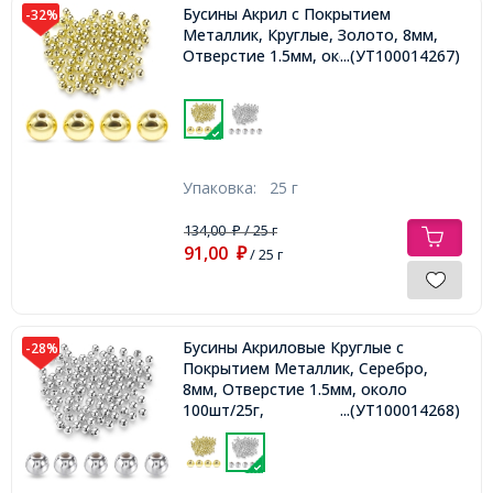
Бусины Акрил с Покрытием
-32%
Металлик, Круглые, Золото, 8мм,
Отверстие 1.5мм, около 90шт/25г,
...(УТ100014267)
Упаковка:
25 г
134,00
/ 25 г
₽
91,00
₽
/ 25 г
Бусины Акриловые Круглые с
-28%
Покрытием Металлик, Серебро,
8мм, Отверстие 1.5мм, около
100шт/25г,
...(УТ100014268)