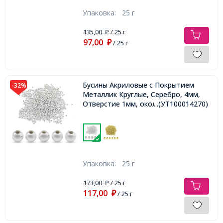
Упаковка:
25 г
135,00
/ 25 г
₽
97,00
₽
/ 25 г
Бусины Акриловые с Покрытием
-32%
Металлик Круглые, Серебро, 4мм,
Отверстие 1мм, около 700шт/25г,
...(УТ100014270)
Упаковка:
25 г
173,00
/ 25 г
₽
117,00
₽
/ 25 г