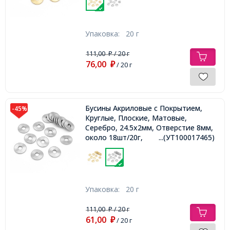
Упаковка:
20 г
111,00
/ 20 г
₽
76,00
₽
/ 20 г
Бусины Акриловые с Покрытием,
-45%
Круглые, Плоские, Матовые,
Серебро, 24.5x2мм, Отверстие 8мм,
около 18шт/20г,
...(УТ100017465)
Упаковка:
20 г
111,00
/ 20 г
₽
61,00
₽
/ 20 г