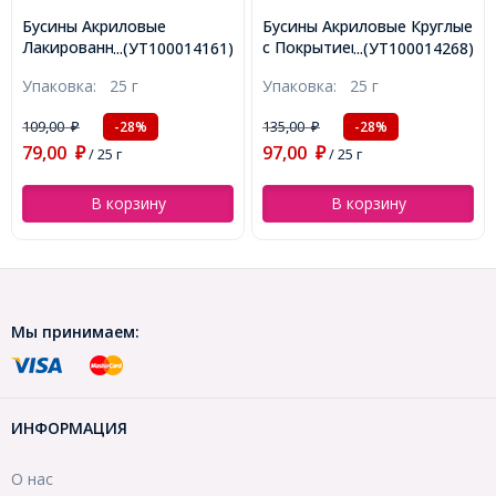
Бусины Акриловые с
Бусины Акриловые Круглые
Покрытием Металлик
с Покрытием Металлик,
...(УТ100014270)
...(УТ100014268)
Круглые, Серебро, 4мм,
Серебро, 8мм, Отверстие
Упаковка:
25 г
Упаковка:
25 г
Отверстие 1мм, около
1.5мм, около 100шт/25г,
700шт/25г, (УТ100014270)
(УТ100014268)
173,00
135,00
-32%
-28%
₽
₽
117,00
97,00
₽
/ 25 г
₽
/ 25 г
В корзину
В корзину
Мы принимаем:
ИНФОРМАЦИЯ
О нас