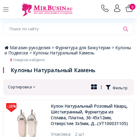
×
0
Магазин рукоделия >
Фурнитура для Бижутерии >
Кулоны
и Подвески >
Кулоны Натуральный Камень
8
товаров найдено
Кулоны Натуральный Камень
Сортировка
|
Фильтр
Кулон Натуральный Розовый Кварц,
-28%
Шестигранный, Фурнитура из
Сплава, Платна, 36-45х12мм,
Отверстие 3х5мм, Диаметр камня
...(УТ100031105)
10мм,
Упаковка:
2 шт