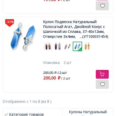
Кулон Подвеска Натуральный
-32%
Полосатый Агат, Двойной Конус с
Шапочкой из Сплава, 37-40х12мм,
Отверстие 3х4мм,
...(УТ100031454)
Упаковка:
2 шт
293,00
/ 2 шт
₽
200,00
₽
/ 2 шт
Отображено с
1
по
8
(из
8
)
Кулоны Натуральный
✅ Категория товаров