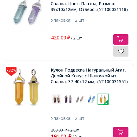
Сплава, Цвет: Платна, Размер:
39х10х12мм, Отверстие 3х5мм,
...(УТ100031118)
Упаковка:
2 шт
420,00
₽
/ 2 шт
Кулон Подвеска Натуральный Агат,
-32%
Двойной Конус с Шапочкой из
Сплава, 37-40x12 мм,
...(УТ100031551)
Упаковка:
2 шт
280,00
/ 2 шт
₽
191,00
₽
/ 2 шт