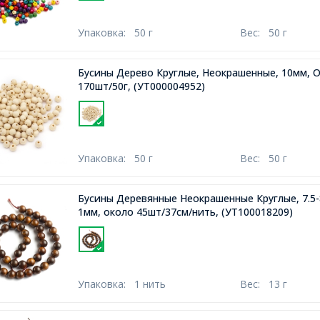
Упаковка:
50 г
Вес:
50 г
Бусины Дерево Круглые, Неокрашенные, 10мм, О
170шт/50г,
(УТ000004952)
Упаковка:
50 г
Вес:
50 г
Бусины Деревянные Неокрашенные Круглые, 7.5
1мм, около 45шт/37см/нить,
(УТ100018209)
Упаковка:
1 нить
Вес:
13 г