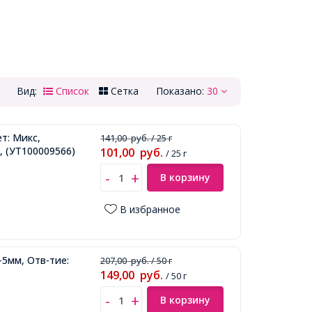
Вид:
Список
Сетка
Показано:
30
т: Микс,
141,00
руб.
/ 25 г
,
(УТ100009566)
101,00
руб.
/ 25 г
В корзину
В избранное
-5мм, Отв-тие:
207,00
руб.
/ 50 г
149,00
руб.
/ 50 г
В корзину