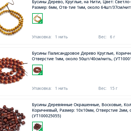
Бусины Дерево, Круглые, на Нити, Цвет: Светл
Размер: 6мм, Отв-тие 1мм, около 64шт/37см/ни
Упаковка:
1 нить
Вес:
6 г
Бусины Палисандровое Дерево Круглые, Коричн
Отверстие 1мм, около 50шт/40см/нить,
(УТ1000
Упаковка:
1 нить
Вес:
15 г
Бусины Деревянные Окрашенные, Восковые, Кол
Коричневый, Размер: 10х10мм, Отверстие 2мм, 
(УТ100025055)