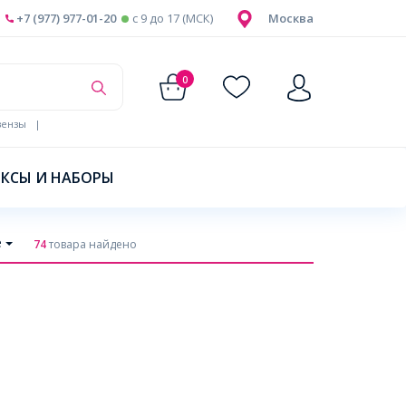
+7 (977) 977-01-20
c 9 до 17 (МСК)
Москва
0
ензы
|
КСЫ И НАБОРЫ
е
74
товара найдено