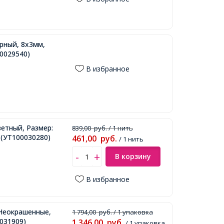
ерный, 8x3мм,
0029540)
В избранное
ветный, Размер:
839,00
руб.
/ 1 нить
(УТ100030280)
461,00
руб.
/ 1 нить
В корзину
В избранное
Неокрашенные,
1 794,00
руб.
/ 1 упаковка
031909)
1 346,00
руб.
/ 1 упаковка