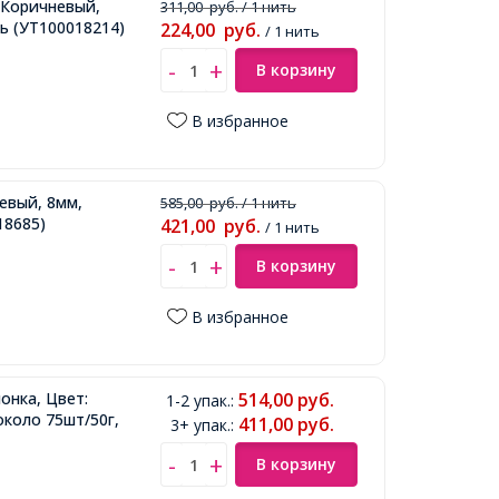
о-Коричневый,
311,00
руб.
/ 1 нить
ть
(УТ100018214)
224,00
руб.
/ 1 нить
В корзину
В избранное
евый, 8мм,
585,00
руб.
/ 1 нить
18685)
421,00
руб.
/ 1 нить
В корзину
В избранное
онка, Цвет:
514,00
руб.
1-2 упак.
:
около 75шт/50г,
411,00
руб.
3+ упак.
:
В корзину