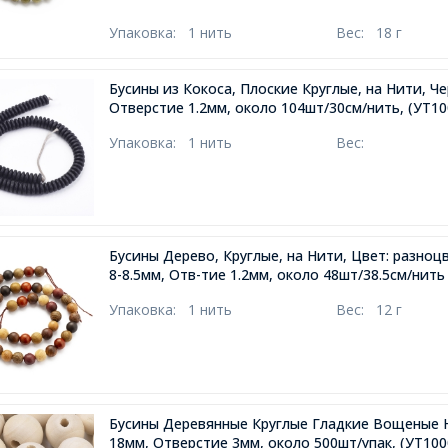
Упаковка:
1 нить
Вес:
18 г
Бусины из Кокоса, Плоские Круглые, на Нити, Ч
Отверстие 1.2мм, около 104шт/30см/нить,
(УТ10
Упаковка:
1 нить
Вес:
Бусины Дерево, Круглые, на Нити, Цвет: разноц
8-8.5мм, Отв-тие 1.2мм, около 48шт/38.5см/нить
Упаковка:
1 нить
Вес:
12 г
Бусины Деревянные Круглые Гладкие Вощеные 
18мм, Отверстие 3мм, около 500шт/упак,
(УТ100