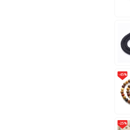
-45%
-25%