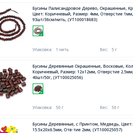
Бусины Палисандровое Дерево, Окрашенные, Кру
Цвет: Коричневый, Размер: 4мм, Отверстие 1мм
93шт/36см/нить,
(УТ100018683)
Упаковка:
1 нить
Вес:
5 г
Бусины Деревянные Окрашенные, Восковые, Кол
Коричневый, Размер: 12х12мм, Отверстие 2.5мм
40шт/50г,
(УТ100025056)
Упаковка:
50 г
Вес:
50 г
Бусины Деревянные, с Принтом, Медведь, Цвет:
15.5x20x6.5мм, Отв-тие 2мм,
(УТ100025057)