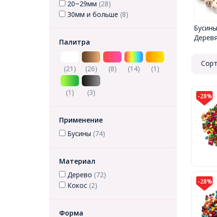
20~29мм
(28)
30мм и больше
(8)
Бусин
Дерев
Палитра
Сорт
(21)
(26)
(8)
(14)
(1)
(1)
(3)
-28%
Применение
Бусины
(74)
Материал
Дерево
(72)
-28%
Кокос
(2)
Форма