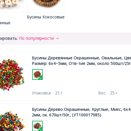
ы
Бусины Кокосовые
янные
ировать:
По популярности
Бусины Деревянные Окрашенные, Овальные, Цве
Размер: 6x4~5мм, Отв-тие 2мм, около 500шт/25г
Упаковка:
25 г
Вес:
25 г
Бусины Дерево Окрашенные, Круглые, Микс, 6х4
2мм, ок. 670шт/50г,
(УТ100017985)