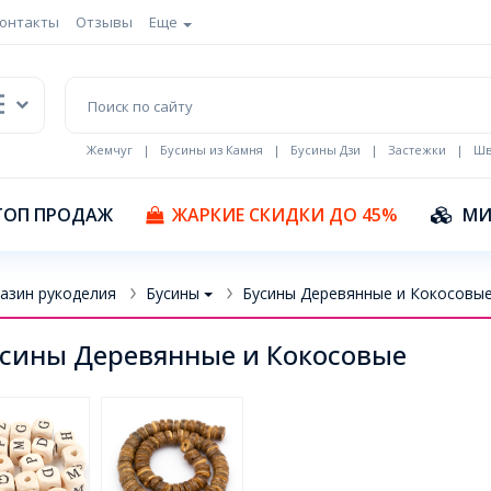
онтакты
Отзывы
Еще
Жемчуг
|
Бусины из Камня
|
Бусины Дзи
|
Застежки
|
Шв
Кулоны Эмаль
ТОП ПРОДАЖ
ЖАРКИЕ СКИДКИ ДО 45%
МИ
азин рукоделия
Бусины
Бусины Деревянные и Кокосовы
сины Деревянные и Кокосовые