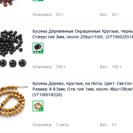
Упаковка:
50 г
Вес:
50 г
Бусины Деревянные Окрашенные Круглые, Черны
Отверстие 3мм, около 250шт/100г,
(УТ10002551
Упаковка:
100 г
Вес:
100 г
Бусины Дерево, Круглые, на Нити, Цвет: Светл
Размер: 8-8.5мм, Отв-тие 1мм, около 48шт/38см
(УТ100018220)
Упаковка:
1 нить
Вес:
9 г