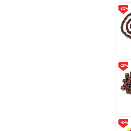
-32%
-28%
-45%