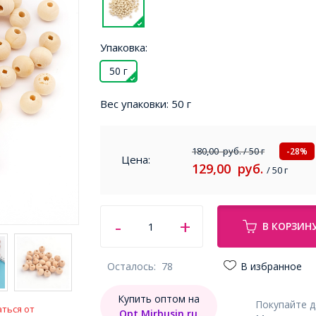
Упаковка:
50 г
Вес упаковки:
50 г
180,00
руб.
/ 50 г
-28%
Цена:
129,00
руб.
/ 50 г
В КОРЗИН
Осталось:
78
В избранное
Купить оптом на
Покупайте 
ться от
Opt.Mirbusin.ru