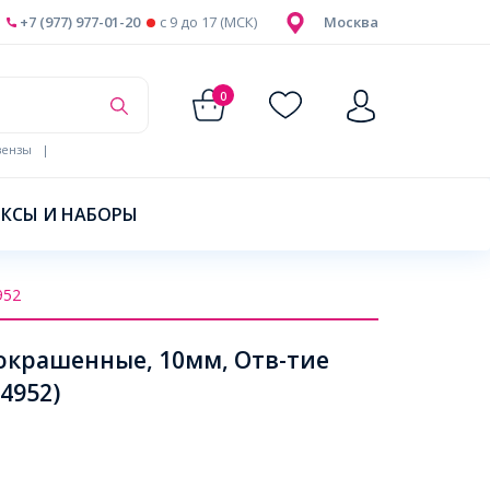
+7 (977) 977-01-20
c 9 до 17 (МСК)
Москва
0
ензы
|
КСЫ И НАБОРЫ
952
окрашенные, 10мм, Отв-тие
4952)