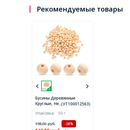
Рекомендуемые товары
Бусины Деревянные
Круглые, Неокрашенные,
...(УТ100012563)
8мм, Отв-тие 2мм, ок.
Упаковка:
50 г
280шт/50г, (УТ100012563)
198,00
руб.
-28%