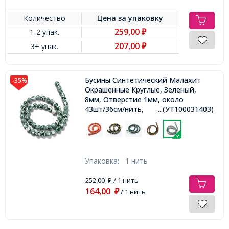
Количество
Цена за
упаковку
259,00
1-2 упак.
₽
207,00
3+ упак.
₽
Бусины Синтетический Малахит
-35%
Окрашенные Круглые, Зеленый,
8мм, Отверстие 1мм, около
43шт/36см/нить,
...(УТ100031403)
Упаковка:
1 нить
252,00
/ 1 нить
₽
164,00
₽
/ 1 нить