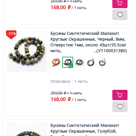
259,00
/ 1 нить
₽
168,00
₽
/ 1 нить
Бусины Синтетический Малахит
-35%
Круглые Окрашенные, Черный, 8мм,
Отверстие 1мм, около 43шт/35.5см/
нить,
...(УТ100031380)
Упаковка:
1 нить
259,00
/ 1 нить
₽
168,00
₽
/ 1 нить
Бусины Синтетический Малахит
Круглые Окрашенные, Голубой,