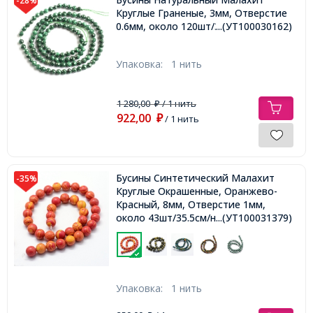
-28%
Круглые Граненые, 3мм, Отверстие
0.6мм, около 120шт/36см/нить,
...(УТ100030162)
Упаковка:
1 нить
1 280,00
/ 1 нить
₽
922,00
₽
/ 1 нить
Бусины Синтетический Малахит
-35%
Круглые Окрашенные, Оранжево-
Красный, 8мм, Отверстие 1мм,
около 43шт/35.5см/нить,
...(УТ100031379)
Упаковка:
1 нить