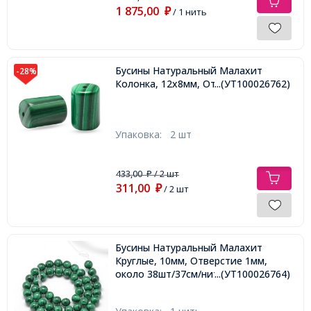
1 875,00
₽
/ 1 нить
Бусины Натуральный Малахит
-28%
Колонка, 12х8мм, Отверстие 1мм,
...(УТ100026762)
Упаковка:
2 шт
433,00
/ 2 шт
₽
311,00
₽
/ 2 шт
Бусины Натуральный Малахит
Круглые, 10мм, Отверстие 1мм,
около 38шт/37см/нить,
...(УТ100026764)