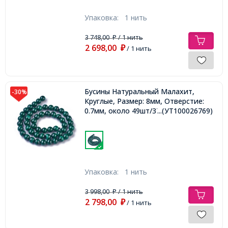
Упаковка:
1 нить
3 748,00
/ 1 нить
₽
2 698,00
₽
/ 1 нить
Бусины Натуральный Малахит,
-30%
Круглые, Размер: 8мм, Отверстие:
0.7мм, около 49шт/37см/нить,
...(УТ100026769)
Упаковка:
1 нить
3 998,00
/ 1 нить
₽
2 798,00
₽
/ 1 нить