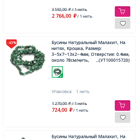
3 592,00
/ 1 нить
₽
2 766,00
₽
/ 1 нить
Бусины Натуральный Малахит, На
-43%
нитях, Крошка, Размер:
3~5x7~13x2~4мм, Отверстие: 0.4мм,
около 78см/нить,
...(УТ100015720)
Упаковка:
1 нить
1 270,00
/ 1 нить
₽
724,00
₽
/ 1 нить
Бусины Натуральный Малахит, На