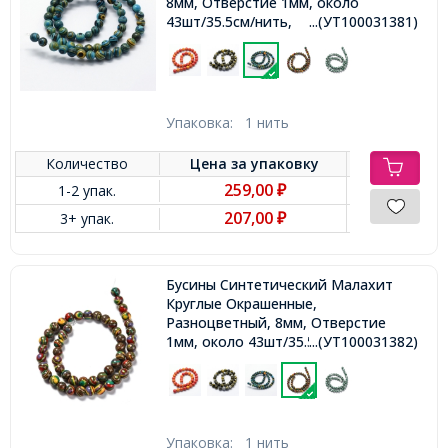
8мм, Отверстие 1мм, около
43шт/35.5см/нить,
...(УТ100031381)
Упаковка:
1 нить
Количество
Цена за
упаковку
259,00
1-2 упак.
₽
207,00
3+ упак.
₽
Бусины Синтетический Малахит
Круглые Окрашенные,
Разноцветный, 8мм, Отверстие
1мм, около 43шт/35.5см/нить,
...(УТ100031382)
Упаковка:
1 нить