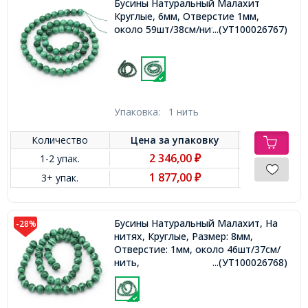
Бусины Натуральный Малахит
Круглые, 6мм, Отверстие 1мм,
около 59шт/38см/нить,
...(УТ100026767)
Упаковка:
1 нить
Количество
Цена за
упаковку
2 346,00
1-2 упак.
₽
1 877,00
3+ упак.
₽
Бусины Натуральный Малахит, На
-28%
нитях, Круглые, Размер: 8мм,
Отверстие: 1мм, около 46шт/37см/
нить,
...(УТ100026768)