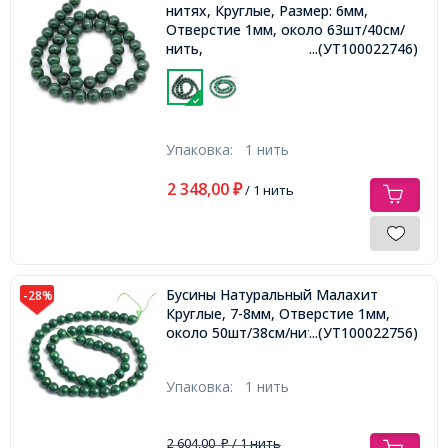
нитях, Круглые, Размер: 6мм,
Отверстие 1мм, около 63шт/40см/
нить,
...(УТ100022746)
Упаковка:
1 нить
2 348,00
₽
/ 1 нить
Бусины Натуральный Малахит
-28%
Круглые, 7-8мм, Отверстие 1мм,
около 50шт/38см/нить,
...(УТ100022756)
Упаковка:
1 нить
2 604,00
/ 1 нить
₽