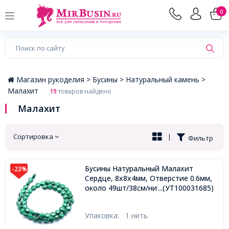
×
0
Магазин рукоделия >
Бусины >
Натуральный камень >
Малахит
19
товаров найдено
Малахит
Сортировка
|
Фильтр
Бусины Натуральный Малахит
-23%
Сердце, 8х8х4мм, Отверстие 0.6мм,
около 49шт/38см/нить,
...(УТ100031685)
Упаковка:
1 нить