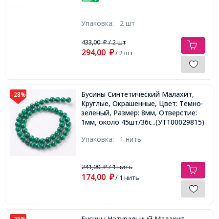
Упаковка:
2 шт
433,00
/ 2 шт
₽
294,00
₽
/ 2 шт
Бусины Синтетический Малахит,
-28%
Круглые, Окрашенные, Цвет: Темно-
зеленый, Размер: 8мм, Отверстие:
1мм, около 45шт/36см/нить,
...(УТ100029815)
Упаковка:
1 нить
241,00
/ 1 нить
₽
174,00
₽
/ 1 нить
Бусины Натуральный Малахит