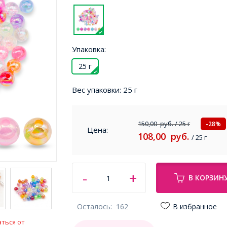
Упаковка:
25 г
Вес упаковки:
25 г
150,00
руб.
/ 25 г
-28%
Цена:
108,00
руб.
/ 25 г
В КОРЗИН
Осталось:
162
В избранное
ться от