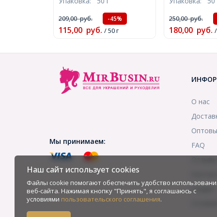
Упаковка:
50 г
Упаковка:
50 
Отв. 2мм, около 165шт/50г,
Микс, 29-30x
(УТ100014369)
Отверстие 2м
209,00
руб.
250,00
руб.
-45%
18шт/50г, (УТ
115,00
руб.
180,00
руб.
/ 50 г
/
ИНФОР
О нас
Достав
Оптовы
Мы принимаем:
FAQ
Отзыв
Наш сайт использует cookies
Контак
Файлы cookie помогают обеспечить удобство использовани
Скидки
веб-сайта. Нажимая кнопку "Принять", я соглашаюсь с
условиями
пользовательского соглашения
.
Услови