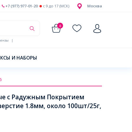
+7 (977) 977-01-20
c 9 до 17 (МСК)
Москва
0
ензы
|
КСЫ И НАБОРЫ
6
ые с Радужным Покрытием
ерстие 1.8мм, около 100шт/25г,