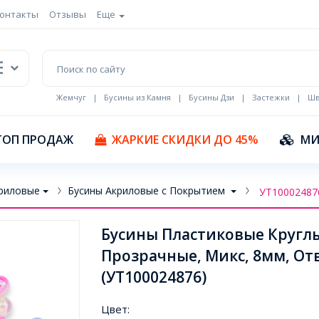
онтакты
Отзывы
Еще
Жемчуг
|
Бусины из Камня
|
Бусины Дзи
|
Застежки
|
Шв
Кулоны Эмаль
ТОП ПРОДАЖ
ЖАРКИЕ СКИДКИ ДО 45%
МИ
риловые
Бусины Акриловые с Покрытием
УТ10002487
Бусины Пластиковые Кругл
Прозрачные, Микс, 8мм, Отв
(УТ100024876)
Цвет: