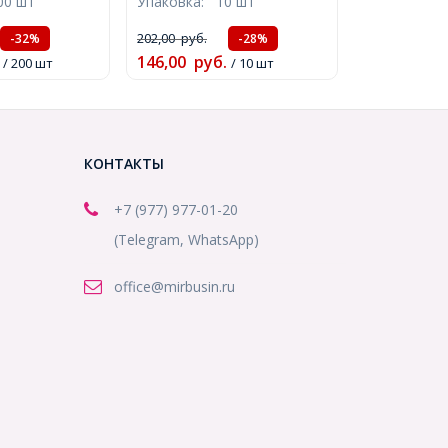
00 шт
Упаковка:
10 шт
мм, Отверстие
Древесина, 25мм, без
19859)
Отверстия, (УТ100024995)
202,00
руб.
-32%
-28%
146,00
руб.
/ 200 шт
/ 10 шт
КОНТАКТЫ
+7 (977) 977-01-20
(Telegram, WhatsApp)
office@mirbusin.ru