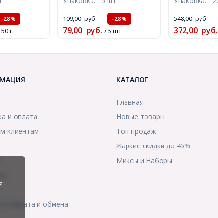
г
Упаковка:
5 шт
Упаковка:
2
19x7мм,
Цвет: Сталь, Размер:
Размер: 8х6
м, около
14x4x4.5мм, Пин: 0.7мм,
1мм, (УТ1000
109,00
руб.
548,00
руб.
-28%
-28%
100014422)
(УТ100015114)
79,00
руб.
372,00
руб.
 50 г
/ 5 шт
МАЦИЯ
КАТАЛОГ
Главная
ка и оплата
Новые товары
м клиентам
Топ продаж
Жаркие скидки до 45%
ы
Миксы и Наборы
ты
я
я возврата и обмена