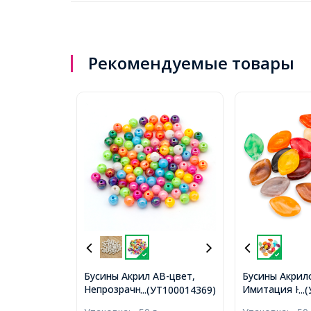
Рекомендуемые товары
Бусины Акрил АВ-цвет,
Бусины Акрил
Непрозрачные, Круглые,
Имитация Нат
...(УТ100014369)
..
Цвет: Микс, Размер: 8мм,
Камня, Конски