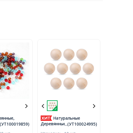
лянные,
Натуральные
аненые,
Деревянные Круглые
..(УТ100019859)
...(УТ100024995)
Цвет: Микс,
Шарики, Необработанная