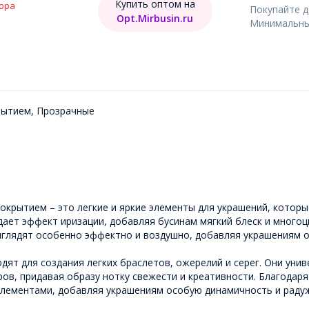
Купить оптом на
ора
Покупайте 
Opt.Mirbusin.ru
Минимальный
рытием, Прозрачные
крытием – это легкие и яркие элементы для украшений, которы
ает эффект иризации, добавляя бусинам мягкий блеск и много
ыглядят особенно эффектно и воздушно, добавляя украшениям о
ят для создания легких браслетов, ожерелий и серег. Они унив
ров, придавая образу нотку свежести и креативности. Благода
элементами, добавляя украшениям особую динамичность и раду