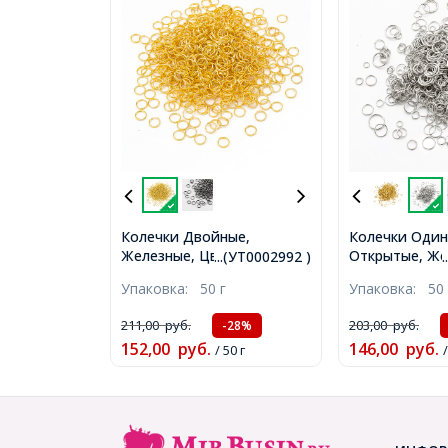
Колечки Двойные,
Колечки Оди
Железные, Цвет: Золото,
Открытые, Же
...(УТ0002992 )
Размер: 7х1.4мм,
Микс Размеро
Упаковка:
50 г
Упаковка:
50 
Внутренний Диаметр
4-10х0.7-1мм,
4.2мм, около 380шт/50г,
Диаметр 2.4-8
211,00
руб.
203,00
руб.
-28%
(УТ0002992)
600шт/50г, (У
152,00
руб.
146,00
руб.
/ 50 г
/