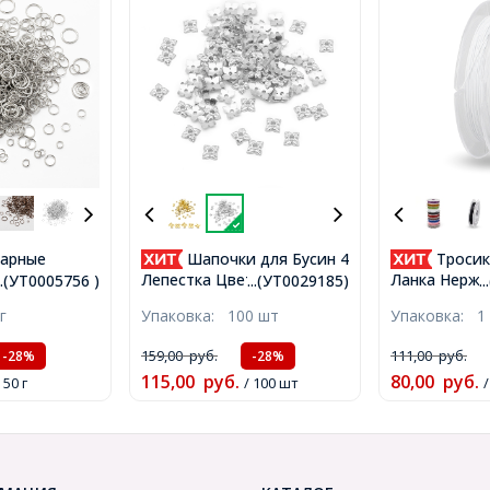
нарные
Шапочки для Бусин 4
Тросик
лезные,
Лепестка Цветок, Сплав,
Ланка Нерж
...(УТ0005756 )
...(УТ0029185)
.
в, Платина,
Тибетский Стиль,
Сталь, Белый
г
Упаковка:
100 шт
Упаковка:
1
 Внутренний
Серебро, 6х6х2мм,
около 10м/к
.4мм, около
Отверстие 1мм,
(УТ10000550
159,00
руб.
111,00
руб.
-28%
-28%
Т0005756)
(УТ0029185)
115,00
руб.
80,00
руб.
 50 г
/ 100 шт