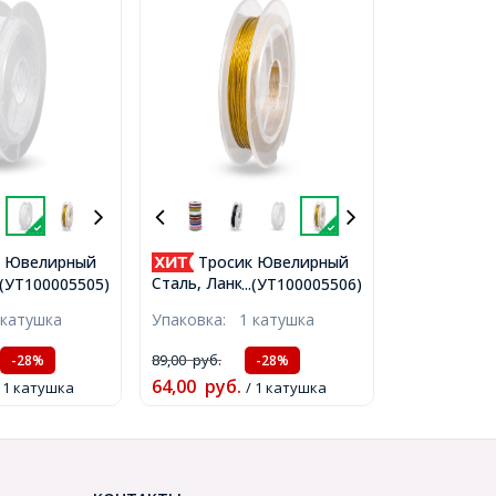
 Ювелирный
Тросик Ювелирный
авеющая
Сталь, Ланка 0.38мм/10м,
..(УТ100005505)
...(УТ100005506)
 Дым, 0.38мм,
Золотистый, 0.38мм, около
 катушка
Упаковка:
1 катушка
атушка,
10м/катушка,
5)
(УТ100005506)
89,00
руб.
-28%
-28%
64,00
руб.
/ 1 катушка
/ 1 катушка