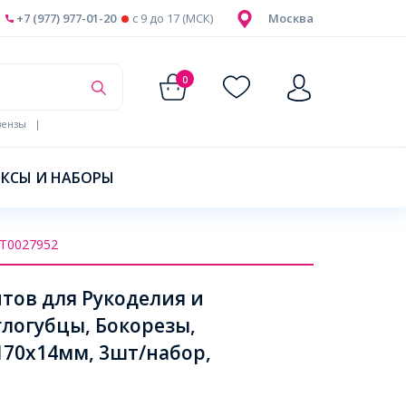
+7 (977) 977-01-20
c 9 до 17 (МСК)
Москва
0
ензы
|
КСЫ И НАБОРЫ
Т0027952
тов для Рукоделия и
глогубцы, Бокорезы,
170х14мм, 3шт/набор,