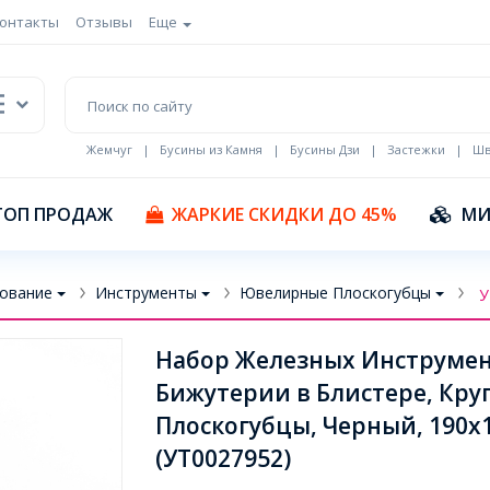
онтакты
Отзывы
Еще
Жемчуг
|
Бусины из Камня
|
Бусины Дзи
|
Застежки
|
Шв
Кулоны Эмаль
ТОП ПРОДАЖ
ЖАРКИЕ СКИДКИ ДО 45%
МИ
ование
Инструменты
Ювелирные Плоскогубцы
У
Набор Железных Инструмен
Бижутерии в Блистере, Кру
Плоскогубцы, Черный, 190х
(УТ0027952)