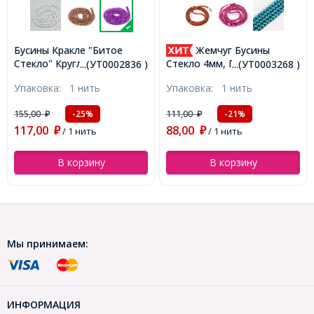
Жемчуг Бусины
Бусины Стеклянны
:
Стекло 4мм, Глянцевые,
Кракле "Битое Стекло"
...(УТ0002836 )
...(УТ0003268 )
:
Круглые, Слоновая Кость,
Двухцветные, Круглые,
Упаковка:
1 нить
Упаковка:
1 нить
4мм, Отв-тие 1мм, около
Голубой, 8мм, Отверсти
,
185шт/75см/нить,
1мм, около 95шт/76см/
111,00
216,00
-21%
-28%
₽
₽
(УТ0003268)
нить, (УТ0005805)
88,00
155,00
₽
/ 1 нить
₽
/ 1 нить
В корзину
В корзину
Мы принимаем:
ИНФОРМАЦИЯ