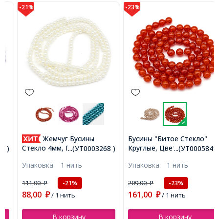
-21%
-23%
Жемчуг Бусины
Бусины "Битое Стекло"
Круглые, Цвет: Темно-
Стекло 4мм, Глянцевые,
...(УТ0003268 )
...(УТ0005841 )
оранжевый, Диаметр:
Круглые, Слоновая Кость,
Упаковка:
1 нить
Упаковка:
1 нить
10мм, Отверстие 2мм,
4мм, Отв-тие 1мм, около
около 80шт/80см/нить,
185шт/75см/нить,
111,00
209,00
-21%
-23%
₽
₽
(УТ0005841)
(УТ0003268)
88,00
161,00
₽
/ 1 нить
₽
/ 1 нить
В корзину
В корзину