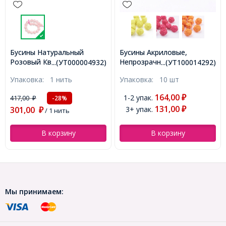
Бусины Акриловые,
Натуральный Розовый
итях,
Непрозрачные, Цветок,
Кварц, Луна, Размер:
004932)
...(УТ100014292)
...(УТ10002
Размер:
Цвет: Королевский Синий,
30х27~28х6мм, Без
Упаковка:
10 шт
Упаковка:
1 шт
м,
Размер: 24x24x20мм,
отверстия, (УТ1000262
ь,
Отверстие: 2мм,
164,00
1-2 упак.
₽
436,00
-28%
₽
(УТ100014292)
131,00
3+ упак.
314,00
₽
₽
/ 1 шт
В корзину
В корзину
Мы принимаем: