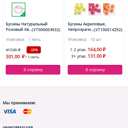
Бусины Акриловые,
Натуральный Розовый
Непрозрачные, Цветок,
Кварц, Луна, Размер:
...(УТ100014292)
...(УТ100026297)
Цвет: Королевский Синий,
30х27~28х6мм, Без
Упаковка:
10 шт
Упаковка:
1 шт
Размер: 24x24x20мм,
отверстия, (УТ100026297)
Отверстие: 2мм,
164,00
1-2 упак.
₽
436,00
-28%
₽
(УТ100014292)
131,00
3+ упак.
314,00
₽
₽
/ 1 шт
В корзину
В корзину
Мы принимаем:
ИНФОРМАЦИЯ